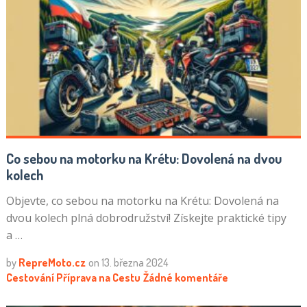
Co sebou na motorku na Krétu: Dovolená na dvou
kolech
Objevte, co sebou na motorku na Krétu: Dovolená na
dvou kolech plná dobrodružství! Získejte praktické tipy
a …
by
RepreMoto.cz
on
13. března 2024
Cestování
Příprava na Cestu
Žádné komentáře