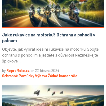
Jaké rukavice na motorku? Ochrana a pohodlí v
jednom
Objevte, jak vybrat ideální rukavice na motorku. Spojte
ochranu s pohodlím a jezděte s důvěrou! Nezmeškejte
špičkové …
by
RepreMoto.cz
on
22. března 2024
Ochranné Pomůcky
Výbava
Žádné komentáře