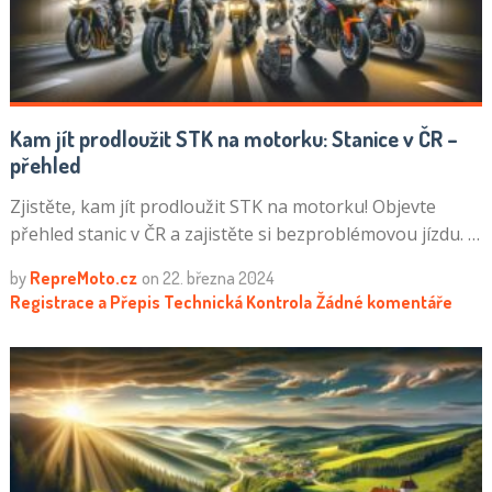
Kam jít prodloužit STK na motorku: Stanice v ČR –
přehled
Zjistěte, kam jít prodloužit STK na motorku! Objevte
přehled stanic v ČR a zajistěte si bezproblémovou jízdu. …
by
RepreMoto.cz
on
22. března 2024
Registrace a Přepis
Technická Kontrola
Žádné komentáře