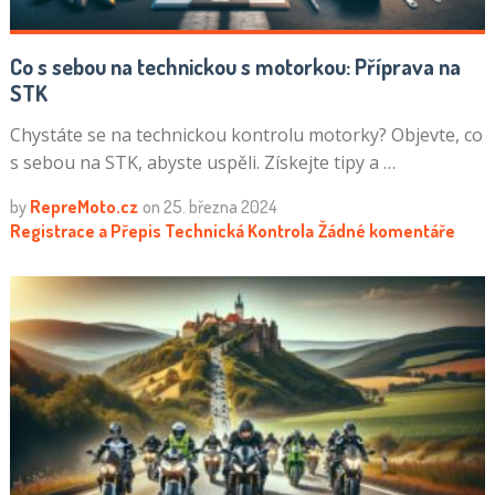
Co s sebou na technickou s motorkou: Příprava na
STK
Chystáte se na technickou kontrolu motorky? Objevte, co
s sebou na STK, abyste uspěli. Získejte tipy a …
by
RepreMoto.cz
on
25. března 2024
Registrace a Přepis
Technická Kontrola
Žádné komentáře