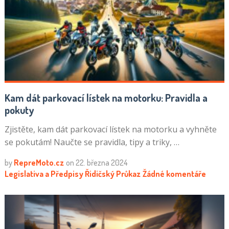
Kam dát parkovací lístek na motorku: Pravidla a
pokuty
Zjistěte, kam dát parkovací lístek na motorku a vyhněte
se pokutám! Naučte se pravidla, tipy a triky, …
by
RepreMoto.cz
on
22. března 2024
Legislativa a Předpisy
Řidičský Průkaz
Žádné komentáře