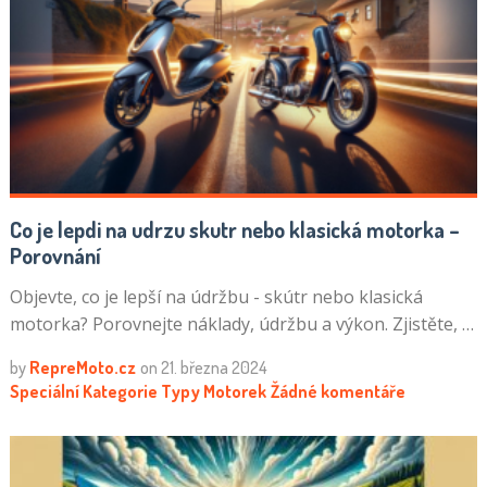
Co je lepdi na udrzu skutr nebo klasická motorka –
Porovnání
Objevte, co je lepší na údržbu - skútr nebo klasická
motorka? Porovnejte náklady, údržbu a výkon. Zjistěte, …
by
RepreMoto.cz
on
21. března 2024
Speciální Kategorie
Typy Motorek
Žádné komentáře