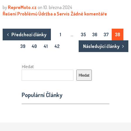
by
RepreMoto.cz
on
10. března 2024
Řešení Problémů
Údržba a Servis
Žádné komentáře
Stránkování
Předchozí články
1
…
35
36
37
38
příspěvků
39
40
41
42
Následující články
Hledat
Hledat
Populární Články