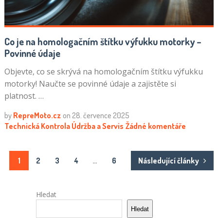
Co je na homologačním štítku výfukku motorky –
Povinné údaje
Objevte, co se skrývá na homologačním štítku výfukku
motorky! Naučte se povinné údaje a zajistěte si
platnost. …
by
RepreMoto.cz
on
28. července 2025
Technická Kontrola
Údržba a Servis
Žádné komentáře
Stránkování
1
2
3
4
…
6
Následující články
příspěvků
Hledat
Hledat