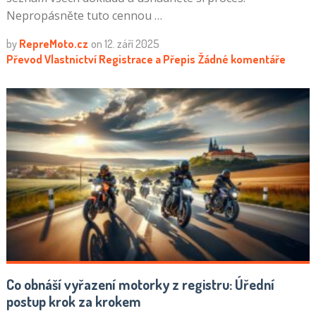
Nepropásněte tuto cennou …
by
RepreMoto.cz
on
12. září 2025
Převod Vlastnictví
Registrace a Přepis
Žádné komentáře
Co obnáší vyřazení motorky z registru: Úřední
postup krok za krokem