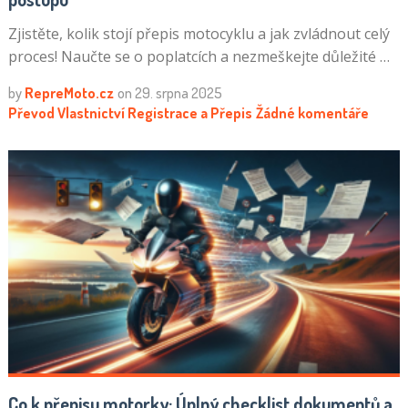
Zjistěte, kolik stojí přepis motocyklu a jak zvládnout celý
proces! Naučte se o poplatcích a nezmeškejte důležité …
by
RepreMoto.cz
on
29. srpna 2025
Převod Vlastnictví
Registrace a Přepis
Žádné komentáře
Co k přepisu motorky: Úplný checklist dokumentů a