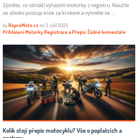
Zjistěte, co obnáší vyřazení motorky z registru. Naučte
se úřední postup krok za krokem a vyhněte se …
by
RepreMoto.cz
on
3. září 2025
Přihlášení Motorky
Registrace a Přepis
Žádné komentáře
Kolik stojí přepis motocyklu? Vše o poplatcích a
postupu