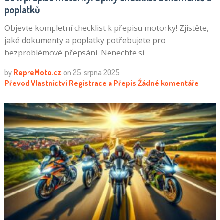
poplatků
Objevte kompletní checklist k přepisu motorky! Zjistěte,
jaké dokumenty a poplatky potřebujete pro
bezproblémové přepsání. Nenechte si …
by
RepreMoto.cz
on
25. srpna 2025
Převod Vlastnictví
Registrace a Přepis
Žádné komentáře