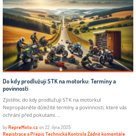
Do kdy prodlužuji STK na motorku: Termíny a
povinnosti
Zjistěte, do kdy prodlužuji STK na motorku!
Nepropásněte důležité termíny a povinnosti, které vás
ochrání před pokutami. …
by
RepreMoto.cz
on
22. října 2025
Registrace a Přepis
Technická Kontrola
Žádné komentáře