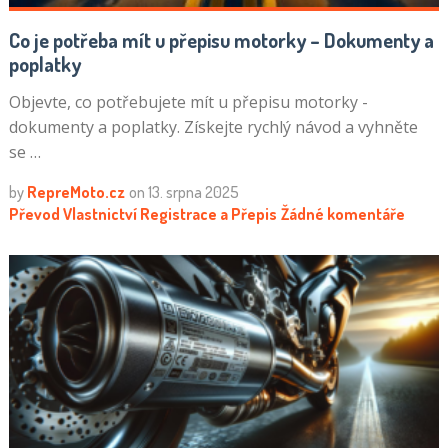
Co je potřeba mít u přepisu motorky – Dokumenty a
poplatky
Objevte, co potřebujete mít u přepisu motorky -
dokumenty a poplatky. Získejte rychlý návod a vyhněte
se …
by
RepreMoto.cz
on
13. srpna 2025
Převod Vlastnictví
Registrace a Přepis
Žádné komentáře