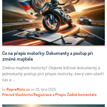
Co na přepis motorky: Dokumenty a postup při
změně majitele
Změna majitele motorky? Objevte klíčové dokumenty a
jednoduchý postup pro přepis motorky, který vám ušetří
čas a …
by
RepreMoto.cz
on
28. října 2025
Převod Vlastnictví
Registrace a Přepis
Žádné komentáře