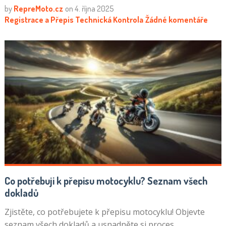
by
RepreMoto.cz
on
4. října 2025
Registrace a Přepis
Technická Kontrola
Žádné komentáře
Co potřebuji k přepisu motocyklu? Seznam všech
dokladů
Zjistěte, co potřebujete k přepisu motocyklu! Objevte
seznam všech dokladů a usnadněte si proces.