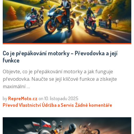
Co je přepákování motorky – Převodovka a její
funkce
Objevte, co je přepákování motorky a jak funguje
převodovka. Naučte se její klíčové funkce a získejte
maximální …
by
RepreMoto.cz
on
10. listopadu 2025
Převod Vlastnictví
Údržba a Servis
Žádné komentáře