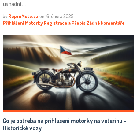
usnadní …
by
RepreMoto.cz
on
16. února 2025
Přihlášení Motorky
Registrace a Přepis
Žádné komentáře
Co je potreba na prihlaseni motorky na veterinu –
Historické vozy