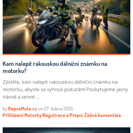
Kam nalepit rakouskou dálniční známku na
motorku?
Zjistěte, kam nalepit rakouskou dálniční známku na
motorku, abyste se vyhnuli pokutám! Poskytujeme jasný
návod a cenné …
by
RepreMoto.cz
on
27. dubna 2025
Přihlášení Motorky
Registrace a Přepis
Žádné komentáře