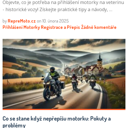
Objevte, co je potřeba na přihlášení motorky na veterinu
- historické vozy! Získejte praktické tipy a návody, …
by
RepreMoto.cz
on
10. února 2025
Přihlášení Motorky
Registrace a Přepis
Žádné komentáře
Co se stane když nepřepíšu motorku: Pokuty a
problémy