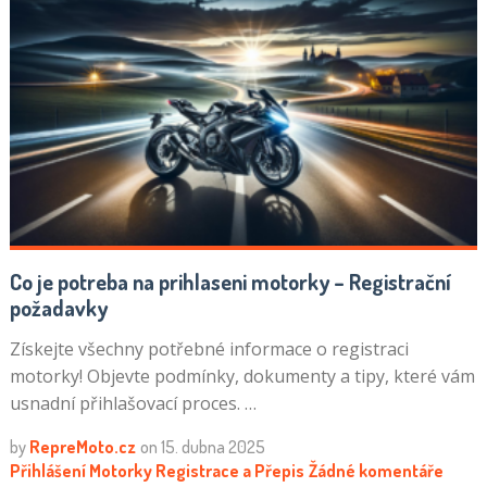
Co je potreba na prihlaseni motorky – Registrační
požadavky
Získejte všechny potřebné informace o registraci
motorky! Objevte podmínky, dokumenty a tipy, které vám
usnadní přihlašovací proces. …
by
RepreMoto.cz
on
15. dubna 2025
Přihlášení Motorky
Registrace a Přepis
Žádné komentáře