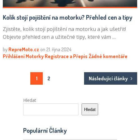
Kolik stojí pojištění na motorku? Přehled cen a tipy
Zjistěte, kolik stojí pojištění na motorku a jak ušetřit!
Objevte přehled cen a užitečné tipy, které vám …
by
RepreMoto.cz
on
21. října 2024
Přihlášení Motorky
Registrace a Přepis
Žádné komentáře
Stránkování
1
2
Následující články
příspěvků
Hledat
Hledat
Populární Články