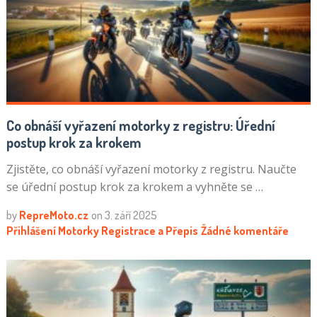
Co obnáší vyřazení motorky z registru: Úřední
postup krok za krokem
Zjistěte, co obnáší vyřazení motorky z registru. Naučte
se úřední postup krok za krokem a vyhněte se …
by
RepreMoto.cz
on
3. září 2025
Přihlášení Motorky
Registrace a Přepis
Žádné komentáře