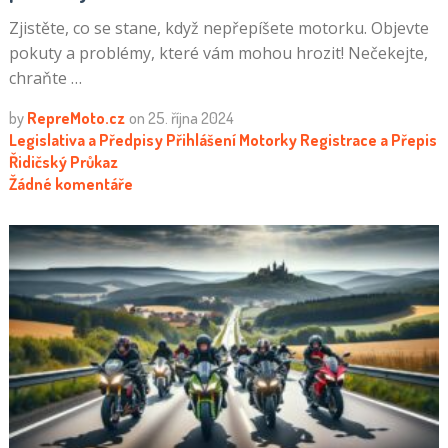
Zjistěte, co se stane, když nepřepíšete motorku. Objevte
pokuty a problémy, které vám mohou hrozit! Nečekejte,
chraňte …
by
RepreMoto.cz
on
25. října 2024
Legislativa a Předpisy
Přihlášení Motorky
Registrace a Přepis
Řidičský Průkaz
Žádné komentáře