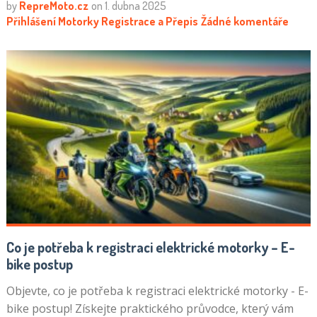
by
RepreMoto.cz
on
1. dubna 2025
Přihlášení Motorky
Registrace a Přepis
Žádné komentáře
Co je potřeba k registraci elektrické motorky – E-
bike postup
Objevte, co je potřeba k registraci elektrické motorky - E-
bike postup! Získejte praktického průvodce, který vám