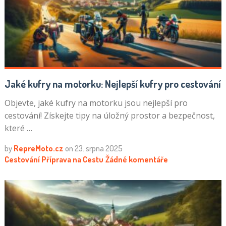
Jaké kufry na motorku: Nejlepší kufry pro cestování
Objevte, jaké kufry na motorku jsou nejlepší pro
cestování! Získejte tipy na úložný prostor a bezpečnost,
které …
by
RepreMoto.cz
on
23. srpna 2025
Cestování
Příprava na Cestu
Žádné komentáře