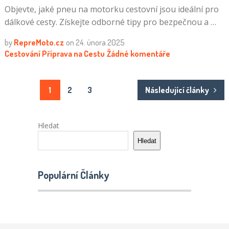
Objevte, jaké pneu na motorku cestovní jsou ideální pro
dálkové cesty. Získejte odborné tipy pro bezpečnou a …
by
RepreMoto.cz
on
24. února 2025
Cestování
Příprava na Cestu
Žádné komentáře
Stránkování
1
2
3
Následující články
příspěvků
Hledat
Hledat
Populární Články