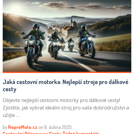
Jaká cestovní motorka: Nejlepší stroje pro dálkové
cesty
Objevte nejlepší cestovní motorky pro dálkové cesty!
Zjistěte, jak vybrat ideální stroj pro vaše dobrodružství a
užijte …
by
RepreMoto.cz
on
8. dubna 2025
Cestování
Příprava na Cestu
Žádné komentáře