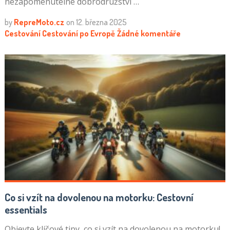
nezapomenutelné dobrodružství …
by
RepreMoto.cz
on
12. března 2025
Cestování
Cestování po Evropě
Žádné komentáře
Co si vzít na dovolenou na motorku: Cestovní
essentials
Objevte klíčové tipy, co si vzít na dovolenou na motorku!