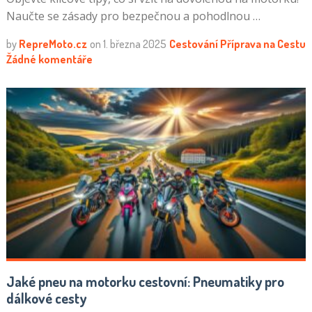
Naučte se zásady pro bezpečnou a pohodlnou …
by
RepreMoto.cz
on
1. března 2025
Cestování
Příprava na Cestu
Žádné komentáře
Jaké pneu na motorku cestovní: Pneumatiky pro
dálkové cesty