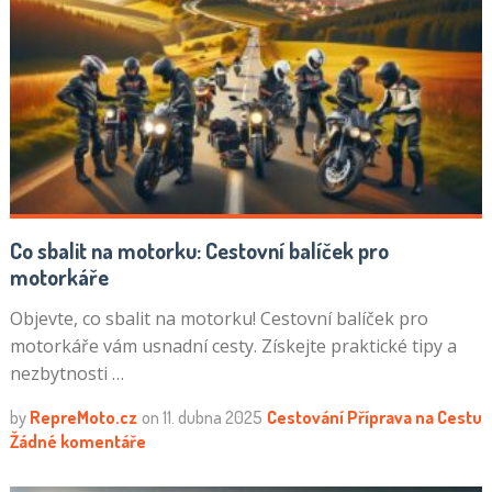
Co sbalit na motorku: Cestovní balíček pro
motorkáře
Objevte, co sbalit na motorku! Cestovní balíček pro
motorkáře vám usnadní cesty. Získejte praktické tipy a
nezbytnosti …
by
RepreMoto.cz
on
11. dubna 2025
Cestování
Příprava na Cestu
Žádné komentáře