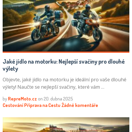
Jaké jídlo na motorku: Nejlepší svačiny pro dlouhé
výlety
Objevte, jaké jídlo na motorku je ideální pro vaše dlouhé
výlety! Naučte se nejlepší svačiny, které vám …
by
RepreMoto.cz
on
20. dubna 2025
Cestování
Příprava na Cestu
Žádné komentáře