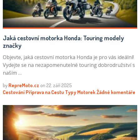
Jaká cestovní motorka Honda: Touring modely
značky
Objevte, jaká cestovní motorka Honda je pro vás ideální!
Vydejte se na nezapomenutelné touring dobrodružství s
naším …
by
RepreMoto.cz
on
22. září 2025
Cestování
Příprava na Cestu
Typy Motorek
Žádné komentáře