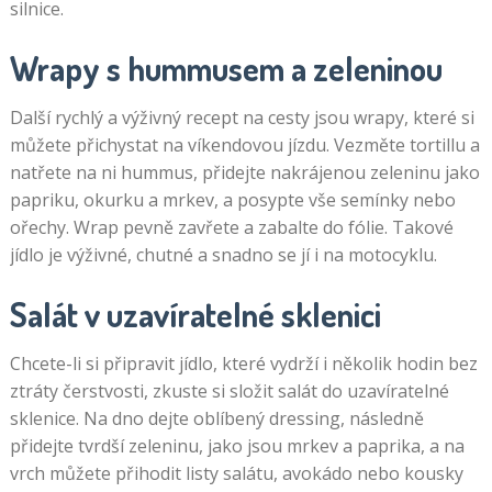
silnice.
Wrapy s hummusem a zeleninou
Další rychlý a výživný recept na cesty jsou wrapy, které si
můžete přichystat na víkendovou jízdu. Vezměte tortillu a
natřete na ni hummus, přidejte nakrájenou zeleninu jako
papriku, okurku a mrkev, a posypte vše semínky nebo
ořechy. Wrap pevně zavřete a zabalte do fólie. Takové
jídlo je výživné, chutné a snadno se jí i na motocyklu.
Salát v uzavíratelné sklenici
Chcete-li si připravit jídlo, které vydrží i několik hodin bez
ztráty čerstvosti, zkuste si složit salát do uzavíratelné
sklenice. Na dno dejte oblíbený dressing, následně
přidejte tvrdší zeleninu, jako jsou mrkev a paprika, a na
vrch můžete přihodit listy salátu, avokádo nebo kousky