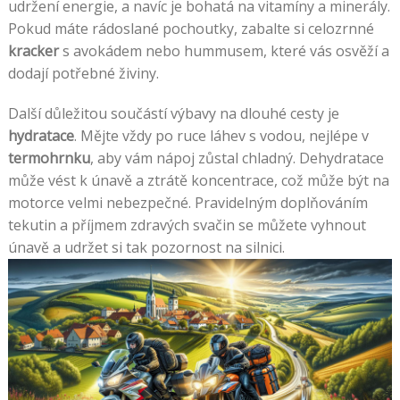
udržení energie, a navíc je bohatá na vitamíny a minerály.
Pokud máte rádoslané pochoutky, zabalte si celozrnné
kracker
s avokádem nebo hummusem, které vás osvěží a
dodají potřebné živiny.
Další důležitou součástí výbavy na dlouhé cesty je
hydratace
. Mějte vždy po ruce láhev s vodou, nejlépe v
termohrnku
, aby vám nápoj zůstal chladný. Dehydratace
může vést k únavě a ztrátě koncentrace, což může být na
motorce velmi nebezpečné. Pravidelným doplňováním
tekutin a příjmem zdravých svačin se můžete vyhnout
únavě a udržet si tak pozornost na silnici.