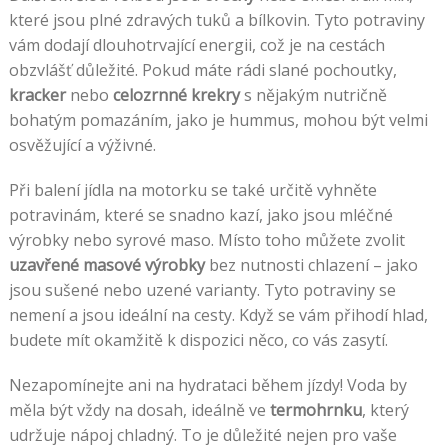
které jsou plné zdravých tuků a bílkovin. Tyto potraviny
vám dodají dlouhotrvající energii, což je na cestách
obzvlášť důležité. Pokud máte rádi slané pochoutky,
kracker
nebo
celozrnné krekry
s nějakým nutričně
bohatým pomazáním, jako je hummus, mohou být velmi
osvěžující a výživné.
Při balení jídla na motorku se také určitě vyhněte
potravinám, které se snadno kazí, jako jsou mléčné
výrobky nebo syrové maso. Místo toho můžete zvolit
uzavřené masové výrobky
bez nutnosti chlazení – jako
jsou sušené nebo uzené varianty. Tyto potraviny se
nemení a jsou ideální na cesty. Když se vám přihodí hlad,
budete mít okamžitě k dispozici něco, co vás zasytí.
Nezapomínejte ani na hydrataci během jízdy! Voda by
měla být vždy na dosah, ideálně ve
termohrnku
, který
udržuje nápoj chladný. To je důležité nejen pro vaše