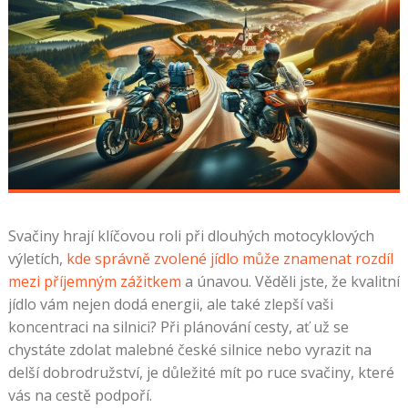
Svačiny hrají klíčovou roli při dlouhých motocyklových
výletích,
kde správně zvolené jídlo může znamenat rozdíl
mezi příjemným zážitkem
a únavou. Věděli jste, že kvalitní
jídlo vám nejen dodá energii, ale také zlepší vaši
koncentraci na silnici? Při plánování cesty, ať už se
chystáte zdolat malebné české silnice nebo vyrazit na
delší dobrodružství, je důležité mít po ruce svačiny, které
vás na cestě podpoří.