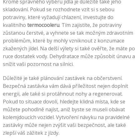
Kromě správného výběru jídla je důležité také jeho
skladování. Pokud se rozhodnete vzít si s sebou
potraviny, které vyžadují chlazení, investujte do
kvalitního
termocooleru
. Tím zajistíte, že potraviny
zůstanou čerstvé, a vyhnete se tak možným zdravotním
problémům, které by mohly vzniknout z konzumace
zkažených jídel. Na delší výlety si také ověřte, že máte po
ruce dostatek vody. Dehydratace může způsobit únavu a
snížit vaši pozornost na silnici.
Důležité je také plánování zastávek na občerstvení.
Bezpečná zastávka vám dává příležitost nejen doplnit
energii, ale také si protáhnout nohy a regenerovat.
Pokud to situace dovolí, hledejte klidná místa, kde se
můžete pohodlně najíst, aniž byste se museli obávat
kolemjdoucích vozidel. Vytvoření návyku na pravidelné
zastávky může nejen zvýšit vaši bezpečnost, ale také
zlepší váš zážitek z jízdy.