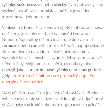
tyčinky
,
sušené ovoce
, nebo
ořechy
. Tyto potraviny jsou
výživné, nezabírají moc místa a můžete je snadno
konzumovat jednou rukou.
Vzhledem k tomu, že víkendové výlety mohou zahrnovat
delší jízdy, je ideální mít také na paměti hydrataci.
Nepodceňujte pitný režim a investujte do kvalitních
termosek
nebo
coolerů
, které udrží vaše nápoje chladné.
Nezapomínejte na vodu, ideálně balenou nebo ve
vlastních lahvích, abyste se vyhnuli dehydrataci a únavě
během jízdy. Mějte po ruce i něčo, co dodá rychlou
energii, jako jsou
proteinové tyčinky
nebo
energetické
gely
,
které je skvělé mít po ruce pro rychlé doplnění
energie při zastávkách
.
Další důležitou součástí je plánování zastávek. Předem si
vyberte místa, kde se můžete v klidu najíst a odpočinout
si. Zastávky v přírodě nebo na klidných místech přinášejí