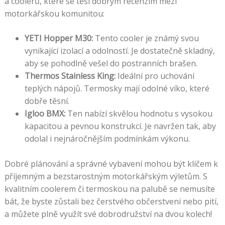
a coolerů, které se těší dobrým recenzím mezi
motorkářskou komunitou:
YETI Hopper M30:
Tento cooler je známý svou
vynikající izolací a odolností. Je dostatečně skladný,
aby se pohodlně vešel do postranních brašen.
Thermos Stainless King:
Ideální pro uchování
teplých nápojů. Termosky mají odolné víko, které
dobře těsní.
Igloo BMX:
Ten nabízí skvělou hodnotu s vysokou
kapacitou a pevnou konstrukcí. Je navržen tak, aby
odolal i nejnáročnějším podmínkám výkonu.
Dobré plánování a správné vybavení mohou být klíčem k
příjemným a bezstarostným motorkářským výletům. S
kvalitním coolerem či termoskou na palubě se nemusíte
bát, že byste zůstali bez čerstvého občerstvení nebo pití,
a můžete plně využít své dobrodružství na dvou kolech!