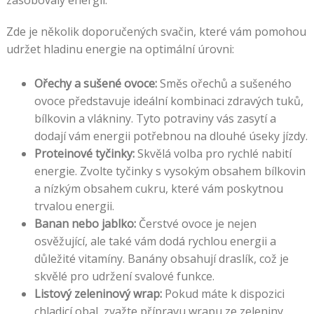
zásobovaly energií.
Zde je několik doporučených svačin, které vám pomohou
udržet hladinu energie na optimální úrovni:
Ořechy a sušené ovoce:
Směs ořechů a sušeného
ovoce představuje ideální kombinaci zdravých tuků,
bílkovin a vlákniny. Tyto potraviny vás zasytí a
dodají vám energii potřebnou na dlouhé úseky jízdy.
Proteinové tyčinky:
Skvělá volba pro rychlé nabití
energie. Zvolte tyčinky s vysokým obsahem bílkovin
a nízkým obsahem cukru, které vám poskytnou
trvalou energii.
Banan nebo jablko:
Čerstvé ovoce je nejen
osvěžující, ale také vám dodá rychlou energii a
důležité vitamíny. Banány obsahují draslík, což je
skvělé pro udržení svalové funkce.
Listový zeleninový wrap:
Pokud máte k dispozici
chladicí obal, zvažte přípravu wrapu ze zeleniny,