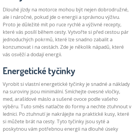
Dlouhé jízdy na motorce mohou být nejen dobrodružné,
ale i náročné, pokud jde o energii a správnou výživu.
Proto je důležité mít po ruce rychlé a výživné recepty,
které vás posílí během cesty. Vytvořte si před cestou pár
jednoduchých pokrmů, které lze snadno zabalit a
konzumovat i na cestách. Zde je několik nápadů, které
vás osvěží a dodají energii.
Energetické tyčinky
Vyrobit si vlastní energetické tyčinky je snadné a náklady
na suroviny jsou minimální. Smíchejte ovesné vločky,
med, arašídové máslo a sušené ovoce podle vašeho
výběru. Tuto směs natlačte do formy a nechte ztuhnout v
lednici. Po ztuhnutí je nakrájejte na praktické kusy, které
si můžete brát na cesty. Tyto tyčinky jsou syté a
poskytnou vám potřebnou energii na dlouhé úseky