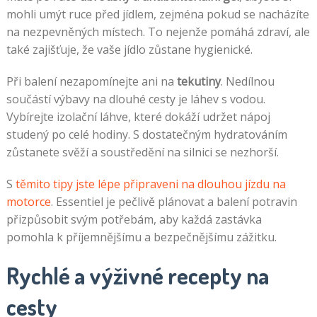
mohli umýt ruce před jídlem, zejména pokud se nacházíte
na nezpevněných místech. To nejenže pomáhá zdraví, ale
také zajišťuje, že vaše jídlo zůstane hygienické.
Při balení nezapomínejte ani na
tekutiny
. Nedílnou
součástí výbavy na dlouhé cesty je láhev s vodou.
Vybírejte izolační láhve, které dokáží udržet nápoj
studený po celé hodiny. S dostatečným hydratováním
zůstanete svěží a soustředění na silnici se nezhorší.
S
těmito tipy jste lépe připraveni na dlouhou jízdu na
motorce
. Essentiel je pečlivě plánovat a balení potravin
přizpůsobit svým potřebám, aby každá zastávka
pomohla k příjemnějšímu a bezpečnějšímu zážitku.
Rychlé a výživné recepty na
cesty