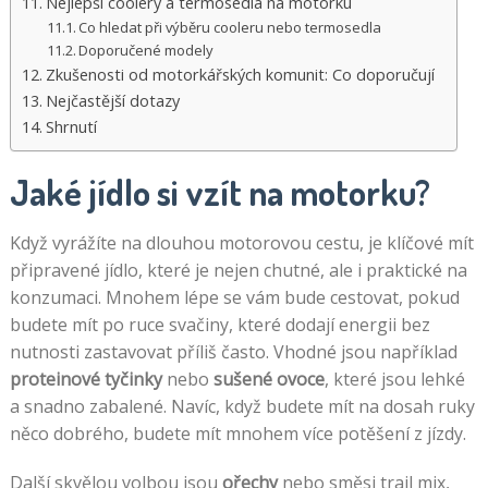
Nejlepší coolery a termosedlá na motorku
Co hledat při výběru cooleru nebo termosedla
Doporučené modely
Zkušenosti od motorkářských komunit: Co doporučují
Nejčastější dotazy
Shrnutí
Jaké jídlo si vzít na motorku?
Když vyrážíte na dlouhou motorovou cestu, je klíčové mít
připravené jídlo, které je nejen chutné, ale i praktické na
konzumaci. Mnohem lépe se vám bude cestovat, pokud
budete mít po ruce svačiny, které dodají energii bez
nutnosti zastavovat příliš často. Vhodné jsou například
proteinové tyčinky
nebo
sušené ovoce
, které jsou lehké
a snadno zabalené. Navíc, když budete mít na dosah ruky
něco dobrého, budete mít mnohem více potěšení z jízdy.
Další skvělou volbou jsou
ořechy
nebo směsi trail mix,