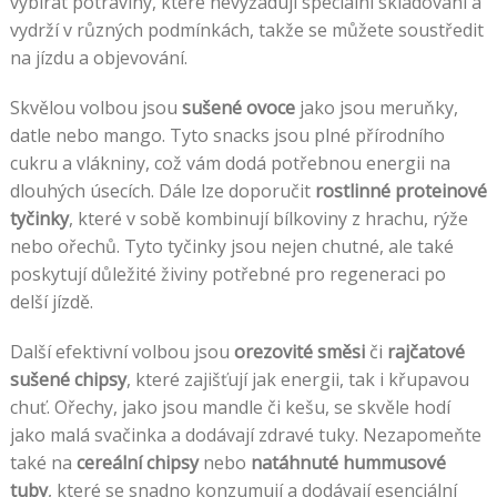
vybírat potraviny, které nevyžadují speciální skladování a
vydrží v různých podmínkách, takže se můžete soustředit
na jízdu a objevování.
Skvělou volbou jsou
sušené ovoce
jako jsou meruňky,
datle nebo mango. Tyto snacks jsou plné přírodního
cukru a vlákniny, což vám dodá potřebnou energii na
dlouhých úsecích. Dále lze doporučit
rostlinné proteinové
tyčinky
, které v sobě kombinují bílkoviny z hrachu, rýže
nebo ořechů. Tyto tyčinky jsou nejen chutné, ale také
poskytují důležité živiny potřebné pro regeneraci po
delší jízdě.
Další efektivní volbou jsou
orezovité směsi
či
rajčatové
sušené chipsy
, které zajišťují jak energii, tak i křupavou
chuť. Ořechy, jako jsou mandle či kešu, se skvěle hodí
jako malá svačinka a dodávají zdravé tuky. Nezapomeňte
také na
cereální chipsy
nebo
natáhnuté hummusové
tuby
, které se snadno konzumují a dodávají esenciální