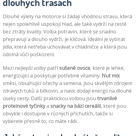
dlouhých trasách
Dlouhé výlety na motorce si žádají vhodnou stravu, která
nejen spolehlivě uspokojí hlad, ale také vydrží na cestě
bez ztráty kvality. Volba potravin, které se snadno
přepravují a dlouho vydrží, je klíčová. Ideální je vybírat
jídla, která netřeba uchovávat v chladničce a která jsou
odolná vůči poškození.
Mezi nejlepší volby patří
sušené ovoce
, které je lehké,
energizující a poskytuje potřebné vitaminy.
Nut mix
směsi, obsahující ořechy a semena, jsou skvělým zdrojem
zdravých tuků a bílkovin, a navíc dodají energii na dlouhé
úseky cesty. Další praktickou volbou jsou
trvanlivé
proteinové tyčinky
a
snacky na bázi cereálií
, které jsou
obvykle i dostupné v různých příchutích, takže si
vyberete přesně to, co máte rádi.