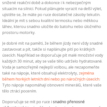
snížené reakční době a dokonce i k nebezpečným
situacím na silnici. Pokud plánujete vyrazit na delší výlet,
ujistěte se, že máte po ruce dostatečné zásoby tekutin.
Ideální je mít s sebou kvalitní termosku nebo měkkou
láhev, kterou snadno uložíte do batohu nebo úložného
prostoru motorky.
Je dobré mít na paměti, že během jízdy není vždy snadné
zastavovat a pít, takže si naplánujte pití po krátkých
úsecích. Například se doporučuje pít malé množství vody
každých 30 minut, aby se vaše tělo udrželo hydratované.
Voda je samozřejmě nejlepší volbou, ale nezapomeňte
také na nápoje, které obsahují elektrolyty,
zejména
během horkých letních dní nebo po náročných úsecích
.
Tyto nápoje napomáhají obnovení minerálů, které vaše
tělo ztrácí pocením.
Doporučuje se mít po ruce i
snadno přenosné