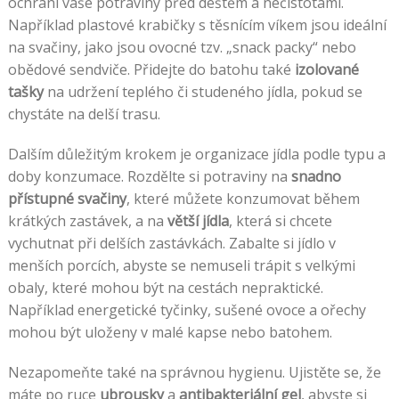
ochrání vaše potraviny před deštěm a nečistotami.
Například plastové krabičky s těsnícím víkem jsou ideální
na svačiny, jako jsou ovocné tzv. „snack packy“ nebo
obědové sendviče. Přidejte do batohu také
izolované
tašky
na udržení teplého či studeného jídla, pokud se
chystáte na delší trasu.
Dalším důležitým krokem je organizace jídla podle typu a
doby konzumace. Rozdělte si potraviny na
snadno
přístupné svačiny
, které můžete konzumovat během
krátkých zastávek, a na
větší jídla
, která si chcete
vychutnat při delších zastávkách. Zabalte si jídlo v
menších porcích, abyste se nemuseli trápit s velkými
obaly, které mohou být na cestách nepraktické.
Například energetické tyčinky, sušené ovoce a ořechy
mohou být uloženy v malé kapse nebo batohem.
Nezapomeňte také na správnou hygienu. Ujistěte se, že
máte po ruce
ubrousky
a
antibakteriální gel
, abyste si