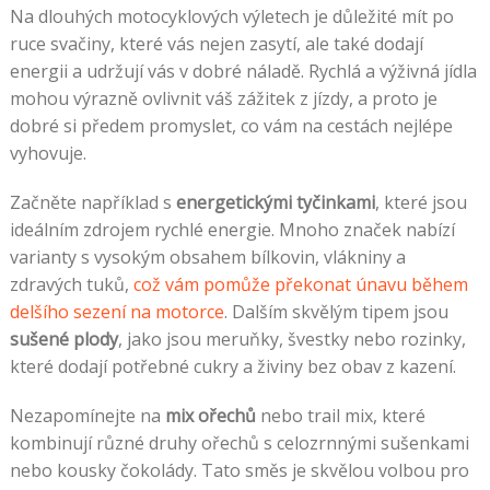
Na dlouhých motocyklových výletech je důležité mít po
ruce svačiny, které vás nejen zasytí, ale také dodají
energii a udržují vás v dobré náladě. Rychlá a výživná jídla
mohou výrazně ovlivnit váš zážitek z jízdy, a proto je
dobré si předem promyslet, co vám na cestách nejlépe
vyhovuje.
Začněte například s
energetickými tyčinkami
, které jsou
ideálním zdrojem rychlé energie. Mnoho značek nabízí
varianty s vysokým obsahem bílkovin, vlákniny a
zdravých tuků,
což vám pomůže překonat únavu během
delšího sezení na motorce
. Dalším skvělým tipem jsou
sušené plody
, jako jsou meruňky, švestky nebo rozinky,
které dodají potřebné cukry a živiny bez obav z kazení.
Nezapomínejte na
mix ořechů
nebo trail mix, které
kombinují různé druhy ořechů s celozrnnými sušenkami
nebo kousky čokolády. Tato směs je skvělou volbou pro