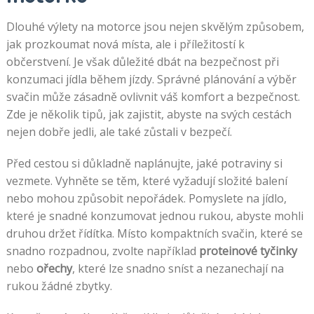
Dlouhé výlety na motorce jsou nejen skvělým způsobem,
jak prozkoumat nová místa, ale i příležitostí k
občerstvení. Je však důležité dbát na bezpečnost při
konzumaci jídla během jízdy. Správné plánování a výběr
svačin může zásadně ovlivnit váš komfort a bezpečnost.
Zde je několik tipů, jak zajistit, abyste na svých cestách
nejen dobře jedli, ale také zůstali v bezpečí.
Před cestou si důkladně naplánujte, jaké potraviny si
vezmete. Vyhněte se těm, které vyžadují složité balení
nebo mohou způsobit nepořádek. Pomyslete na jídlo,
které je snadné konzumovat jednou rukou, abyste mohli
druhou držet řídítka. Místo kompaktních svačin, které se
snadno rozpadnou, zvolte například
proteinové tyčinky
nebo
ořechy
, které lze snadno sníst a nezanechají na
rukou žádné zbytky.