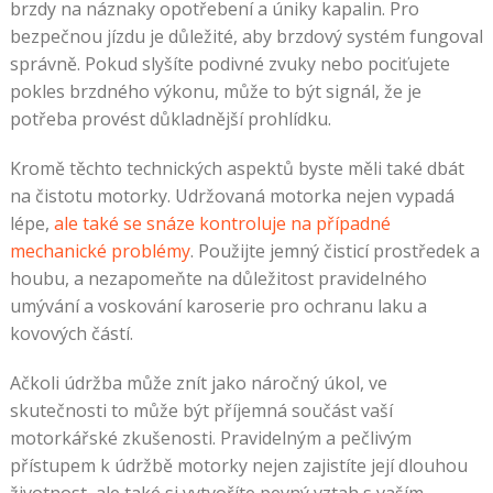
brzdy na náznaky opotřebení a úniky kapalin. Pro
bezpečnou jízdu je důležité, aby brzdový systém fungoval
správně. Pokud slyšíte podivné zvuky nebo pociťujete
pokles brzdného výkonu, může to být signál, že je
potřeba provést důkladnější prohlídku.
Kromě těchto technických aspektů byste měli také dbát
na čistotu motorky. Udržovaná motorka nejen vypadá
lépe,
ale také se snáze kontroluje na případné
mechanické problémy
. Použijte jemný čisticí prostředek a
houbu, a nezapomeňte na důležitost pravidelného
umývání a voskování karoserie pro ochranu laku a
kovových částí.
Ačkoli údržba může znít jako náročný úkol, ve
skutečnosti to může být příjemná součást vaší
motorkářské zkušenosti. Pravidelným a pečlivým
přístupem k údržbě motorky nejen zajistíte její dlouhou