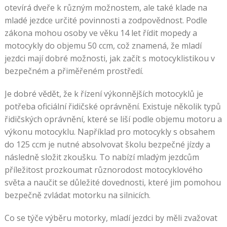
otevírá dveře k různým možnostem, ale také klade na
mladé jezdce určité povinnosti a zodpovědnost. Podle
zákona mohou osoby ve věku 14 let řídit mopedy a
motocykly do objemu 50 ccm, což znamená, že mladí
jezdci mají dobré možnosti, jak začít s motocyklistikou v
bezpečném a přiměřeném prostředí.
Je dobré vědět, že k řízení výkonnějších motocyklů je
potřeba oficiální řidičské oprávnění. Existuje několik typů
řidičských oprávnění, které se liší podle objemu motoru a
výkonu motocyklu. Například pro motocykly s obsahem
do 125 ccm je nutné absolvovat školu bezpečné jízdy a
následně složit zkoušku. To nabízí mladým jezdcům
příležitost prozkoumat různorodost motocyklového
světa a naučit se důležité dovednosti, které jim pomohou
bezpečně zvládat motorku na silnicích.
Co se týče výběru motorky, mladí jezdci by měli zvažovat