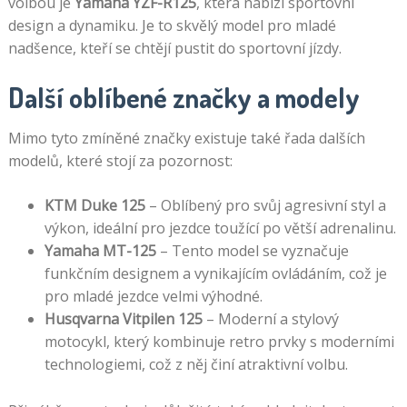
volbou je
Yamaha YZF-R125
, která nabízí sportovní
design a dynamiku. Je to skvělý model pro mladé
nadšence, kteří se chtějí pustit do sportovní jízdy.
Další oblíbené značky a modely
Mimo tyto zmíněné značky existuje také řada dalších
modelů, které stojí za pozornost:
KTM Duke 125
– Oblíbený pro svůj agresivní styl a
výkon, ideální pro jezdce toužící po větší adrenalinu.
Yamaha MT-125
– Tento model se vyznačuje
funkčním designem a vynikajícím ovládáním, což je
pro mladé jezdce velmi výhodné.
Husqvarna Vitpilen 125
– Moderní a stylový
motocykl, který kombinuje retro prvky s moderními
technologiemi, což z něj činí atraktivní volbu.