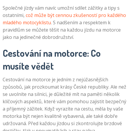
Společné jízdy vám navíc umožní sdílet zážitky a tipy s
ostatními,
což může být cennou zkušeností pro každého
mladého motocyklistu
. S nadšením a respektem k
pravidlům se můžete těšit na každou jízdu na motorce
jako na jedinečné dobrodružství.
Cestování na motorce: Co
musíte vědět
Cestování na motorce je jedním z nejúžasnějších
způsobů, jak prozkoumat krásy České republiky. Ale než
se uvolníte na silnici, je důležité mít na paměti několik
klíčových aspektů, které vám pomohou zajistit bezpečný
a příjemný zážitek. Když vyrazíte na cestu, měla by vaše
motorka být nejen kvalitně vybavená, ale také dobře
udržovaná. Před každou jízdou si zkontrolujte brzdové
destičky, tlak v pneumatikách a stav paliva.