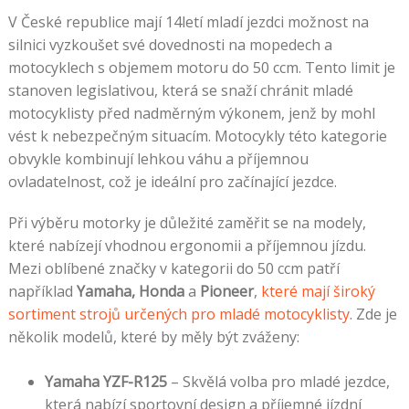
V České republice mají 14letí mladí jezdci možnost na
silnici vyzkoušet své dovednosti na mopedech a
motocyklech s objemem motoru do 50 ccm. Tento limit je
stanoven legislativou, která se snaží chránit mladé
motocyklisty před nadměrným výkonem, jenž by mohl
vést k nebezpečným situacím. Motocykly této kategorie
obvykle kombinují lehkou váhu a příjemnou
ovladatelnost, což je ideální pro začínající jezdce.
Při výběru motorky je důležité zaměřit se na modely,
které nabízejí vhodnou ergonomii a příjemnou jízdu.
Mezi oblíbené značky v kategorii do 50 ccm patří
například
Yamaha, Honda
a
Pioneer
,
které mají široký
sortiment strojů určených pro mladé motocyklisty
. Zde je
několik modelů, které by měly být zváženy:
Yamaha YZF-R125
– Skvělá volba pro mladé jezdce,
která nabízí sportovní design a příjemné jízdní