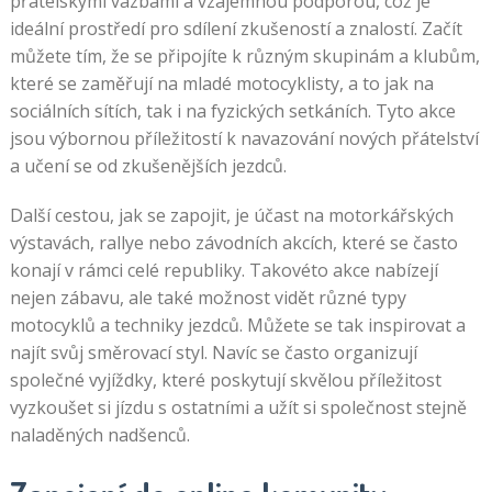
přátelskými vazbami a vzájemnou podporou, což je
ideální prostředí pro sdílení zkušeností a znalostí. Začít
můžete tím, že se připojíte k různým skupinám a klubům,
které se zaměřují na mladé motocyklisty, a to jak na
sociálních sítích, tak i na fyzických setkáních. Tyto akce
jsou výbornou příležitostí k navazování nových přátelství
a učení se od zkušenějších jezdců.
Další cestou, jak se zapojit, je účast na motorkářských
výstavách, rallye nebo závodních akcích, které se často
konají v rámci celé republiky. Takovéto akce nabízejí
nejen zábavu, ale také možnost vidět různé typy
motocyklů a techniky jezdců. Můžete se tak inspirovat a
najít svůj směrovací styl. Navíc se často organizují
společné vyjíždky, které poskytují skvělou příležitost
vyzkoušet si jízdu s ostatními a užít si společnost stejně
naladěných nadšenců.