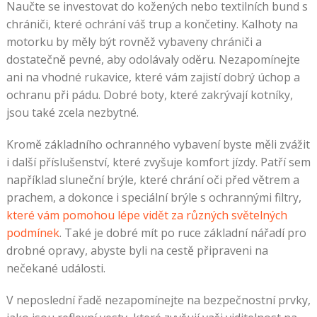
Naučte se investovat do kožených nebo textilních bund s
chrániči, které ochrání váš trup a končetiny. Kalhoty na
motorku by měly být rovněž vybaveny chrániči a
dostatečně pevné, aby odolávaly oděru. Nezapomínejte
ani na vhodné rukavice, které vám zajistí dobrý úchop a
ochranu při pádu. Dobré boty, které zakrývají kotníky,
jsou také zcela nezbytné.
Kromě základního ochranného vybavení byste měli zvážit
i další příslušenství, které zvyšuje komfort jízdy. Patří sem
například sluneční brýle, které chrání oči před větrem a
prachem, a dokonce i speciální brýle s ochrannými filtry,
které vám pomohou lépe vidět za různých světelných
podmínek
. Také je dobré mít po ruce základní nářadí pro
drobné opravy, abyste byli na cestě připraveni na
nečekané události.
V neposlední řadě nezapomínejte na bezpečnostní prvky,