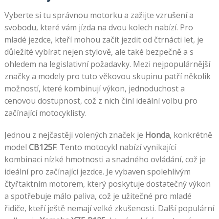
Vyberte si tu správnou motorku a zažijte vzrušení a
svobodu, které vám jízda na dvou kolech nabízí. Pro
mladé jezdce, kteří mohou začít jezdit od čtrnácti let, je
důležité vybírat nejen stylově, ale také bezpečně a s
ohledem na legislativní požadavky. Mezi nejpopulárnější
značky a modely pro tuto věkovou skupinu patří několik
možností, které kombinují výkon, jednoduchost a
cenovou dostupnost, což z nich činí ideální volbu pro
začínající motocyklisty.
Jednou z nejčastěji volených značek je
Honda
, konkrétně
model
CB125F
. Tento motocykl nabízí vynikající
kombinaci nízké hmotnosti a snadného ovládání, což je
ideální pro začínající jezdce. Je vybaven spolehlivým
čtyřtaktním motorem, který poskytuje dostatečný výkon
a spotřebuje málo paliva, což je užitečné pro mladé
řidiče, kteří ještě nemají velké zkušenosti. Další populární