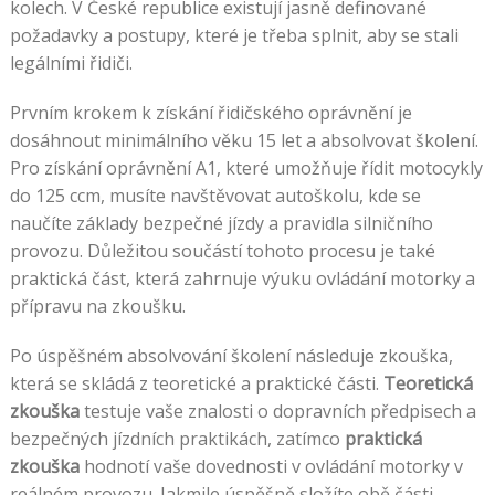
kolech. V České republice existují jasně definované
požadavky a postupy, které je třeba splnit, aby se stali
legálními řidiči.
Prvním krokem k získání řidičského oprávnění je
dosáhnout minimálního věku 15 let a absolvovat školení.
Pro získání oprávnění A1, které umožňuje řídit motocykly
do 125 ccm, musíte navštěvovat autoškolu, kde se
naučíte základy bezpečné jízdy a pravidla silničního
provozu. Důležitou součástí tohoto procesu je také
praktická část, která zahrnuje výuku ovládání motorky a
přípravu na zkoušku.
Po úspěšném absolvování školení následuje zkouška,
která se skládá z teoretické a praktické části.
Teoretická
zkouška
testuje vaše znalosti o dopravních předpisech a
bezpečných jízdních praktikách, zatímco
praktická
zkouška
hodnotí vaše dovednosti v ovládání motorky v
reálném provozu. Jakmile úspěšně složíte obě části,