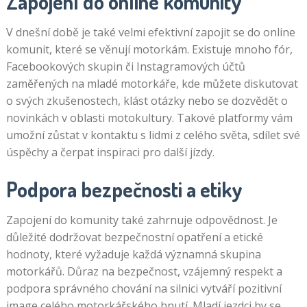
Zapojení do online komunity
V dnešní době je také velmi efektivní zapojit se do online
komunit, které se věnují motorkám. Existuje mnoho fór,
Facebookových skupin či Instagramových účtů
zaměřených na mladé motorkáře, kde můžete diskutovat
o svých zkušenostech, klást otázky nebo se dozvědět o
novinkách v oblasti motokultury. Takové platformy vám
umožní zůstat v kontaktu s lidmi z celého světa, sdílet své
úspěchy a čerpat inspiraci pro další jízdy.
Podpora bezpečnosti a etiky
Zapojení do komunity také zahrnuje odpovědnost. Je
důležité dodržovat bezpečnostní opatření a etické
hodnoty, které vyžaduje každá významná skupina
motorkářů. Důraz na bezpečnost, vzájemný respekt a
podpora správného chování na silnici vytváří pozitivní
image celého motorkářského hnutí. Mladí jezdci by se