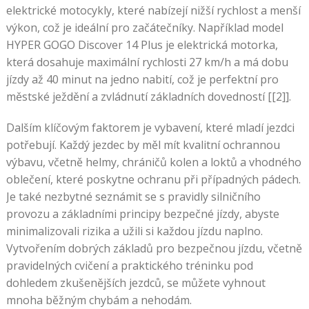
elektrické motocykly, které nabízejí nižší rychlost a menší
výkon, což je ideální pro začátečníky. Například model
HYPER GOGO Discover 14 Plus je elektrická motorka,
která dosahuje maximální rychlosti 27 km/h a má dobu
jízdy až 40 minut na jedno nabití, což je perfektní pro
městské ježdění a zvládnutí základních dovedností [[2]].
Dalším klíčovým faktorem je vybavení, které mladí jezdci
potřebují. Každý jezdec by měl mít kvalitní ochrannou
výbavu, včetně helmy, chráničů kolen a loktů a vhodného
oblečení, které poskytne ochranu při případných pádech.
Je také nezbytné seznámit se s pravidly silničního
provozu a základními principy bezpečné jízdy, abyste
minimalizovali rizika a užili si každou jízdu naplno.
Vytvořením dobrých základů pro bezpečnou jízdu, včetně
pravidelných cvičení a praktického tréninku pod
dohledem zkušenějších jezdců, se můžete vyhnout
mnoha běžným chybám a nehodám.