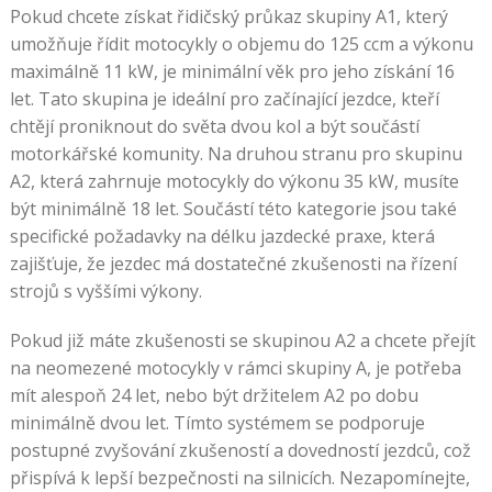
Pokud chcete získat řidičský průkaz skupiny A1, který
umožňuje řídit motocykly o objemu do 125 ccm a výkonu
maximálně 11 kW, je minimální věk pro jeho získání 16
let. Tato skupina je ideální pro začínající jezdce, kteří
chtějí proniknout do světa dvou kol a být součástí
motorkářské komunity. Na druhou stranu pro skupinu
A2, která zahrnuje motocykly do výkonu 35 kW, musíte
být minimálně 18 let. Součástí této kategorie jsou také
specifické požadavky na délku jazdecké praxe, která
zajišťuje, že jezdec má dostatečné zkušenosti na řízení
strojů s vyššími výkony.
Pokud již máte zkušenosti se skupinou A2 a chcete přejít
na neomezené motocykly v rámci skupiny A, je potřeba
mít alespoň 24 let, nebo být držitelem A2 po dobu
minimálně dvou let. Tímto systémem se podporuje
postupné zvyšování zkušeností a dovedností jezdců, což
přispívá k lepší bezpečnosti na silnicích. Nezapomínejte,