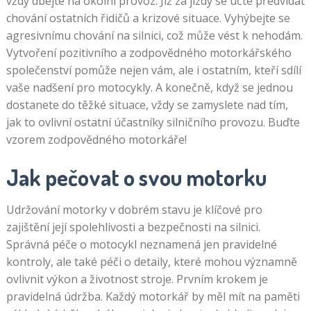
vždy dbejte na okolní provoz. Již za jízdy se učte předvídat
chování ostatních řidičů a krizové situace. Vyhýbejte se
agresivnímu chování na silnici, což může vést k nehodám.
Vytvoření pozitivního a zodpovědného motorkářského
společenství pomůže nejen vám, ale i ostatním, kteří sdílí
vaše nadšení pro motocykly. A konečně, když se jednou
dostanete do těžké situace, vždy se zamyslete nad tím,
jak to ovlivní ostatní účastníky silničního provozu. Buďte
vzorem zodpovědného motorkáře!
Jak pečovat o svou motorku
Udržování motorky v dobrém stavu je klíčové pro
zajištění její spolehlivosti a bezpečnosti na silnici.
Správná péče o motocykl neznamená jen pravidelné
kontroly, ale také péči o detaily, které mohou významně
ovlivnit výkon a životnost stroje. Prvním krokem je
pravidelná údržba. Každý motorkář by měl mít na paměti