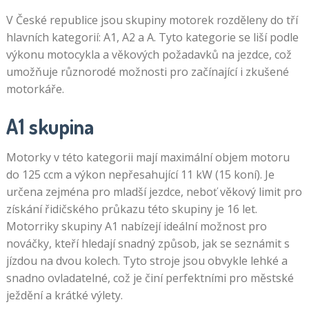
V České republice jsou skupiny motorek rozděleny do tří
hlavních kategorií: A1, A2 a A. Tyto kategorie se liší podle
výkonu motocykla a věkových požadavků na jezdce, což
umožňuje různorodé možnosti pro začínající i zkušené
motorkáře.
A1 skupina
Motorky v této kategorii mají maximální objem motoru
do 125 ccm a výkon nepřesahující 11 kW (15 koní). Je
určena zejména pro mladší jezdce, neboť věkový limit pro
získání řidičského průkazu této skupiny je 16 let.
Motorriky skupiny A1 nabízejí ideální možnost pro
nováčky, kteří hledají snadný způsob, jak se seznámit s
jízdou na dvou kolech. Tyto stroje jsou obvykle lehké a
snadno ovladatelné, což je činí perfektními pro městské
ježdění a krátké výlety.