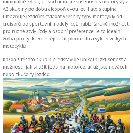
minimálně 24 let, pokud nemají zkušenosti s motocykly z
A2 skupiny po dobu alespoň dvou let. Tato skupina
umožňuje jezdcům ovládat všechny typy motocykly od
cruiserů po sportovní modely, což nabízí široké možnosti
pro různé styly jízdy a osobní preference. Je to ideální
volba pro ty, kteří chtějí zažít plnou sílu a výkon velkých
motocyklů.
Každá z těchto skupin představuje unikátní zkušenost a
možnosti, jak si užít jízdu na motorce, ať už jste nováček
nebo zkušený jezdec.