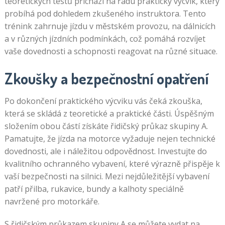
teoretických testů přichází na řadu praktický výcvik, který
probíhá pod dohledem zkušeného instruktora. Tento
trénink zahrnuje jízdu v městském provozu, na dálnicích
a v různých jízdních podmínkách, což pomáhá rozvíjet
vaše dovednosti a schopnosti reagovat na různé situace.
Zkoušky a bezpečnostní opatření
Po dokončení praktického výcviku vás čeká zkouška,
která se skládá z teoretické a praktické části. Úspěšným
složením obou částí získáte řidičský průkaz skupiny A.
Pamatujte, že jízda na motorce vyžaduje nejen technické
dovednosti, ale i náležitou odpovědnost. Investujte do
kvalitního ochranného vybavení, které výrazně přispěje k
vaší bezpečnosti na silnici. Mezi nejdůležitější vybavení
patří přilba, rukavice, bundy a kalhoty speciálně
navržené pro motorkáře.
S řidičským průkazem skupiny A se můžete vydat na