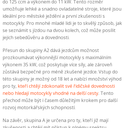
do 125 ccm a výkonem do 11 kW. Tento rozměr
umožňuje lehké a snadno ovladatelné stroje, které jsou
ideální pro městské ježdění a první zkušenosti s
motocykly. Pro mnohé mladé lidi je to skvělý způsob, jak
se seznámit s jízdou na dvou kolech, což může posílit
jejich sebedůvěru a dovednosti.
Přesun do skupiny A2 dává jezdcům možnost
prozkoumávat výkonnější motocykly s maximálním
výkonem 35 kW, což poskytuje více síly, ale zároveň
zůstává bezpečné pro méně zkušené jezdce. Vstup do
této skupiny je možný od 18 let a nabízí množství výhod
pro ty,
kteří chtějí zdokonalit své řidičské dovednosti
nebo hledají motocykly vhodné na delší cesty
. Tento
přechod může být i časem důležitým krokem pro další
rozvoj motorkářských schopností.
Na závěr, skupina A je určena pro ty, kteří již mají
zkušenosti a chtějí mít přístup k plnému spektru