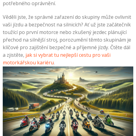
potřebného oprávnění.
Věděli jste, že správné zařazení do skupiny může ovlivnit
vaši jízdu a bezpečnost na silnicích? Ať už jste začátečník
toužící po první motorce nebo zkušený jezdec plánující
přechod na silnější stroj, porozumění těmto skupinám je
klíčové pro zajištění bezpečné a příjemné jízdy. Čtěte dál
a zjistěte,
jak si vybrat tu nejlepší cestu pro vaši
motorkářskou kariéru
.