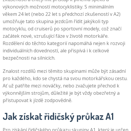
výkonových možností motocyklistiky. S minimálním
věkem 24 let (nebo 22 let s předchozí zkušeností v A2)
umožňuje tato skupina jezdcům řídit jakýkoli typ
motocyklu, od cruiserů po sportovní modely, což značí
začátek nové, vzrušující fáze v životě motorkáře.
Rozdělení do těchto kategorií napomáhá nejen k rozvoji
individuálních dovedností, ale přispívá i k celkové
bezpečnosti na silnicích.
Znalost rozdílů mezi těmito skupinami může být zásadní
pro každého, kdo se chystá na svou motorkářskou cestu.
Ať už patříte mezi nováčky, nebo zvažujete přechod k
výkonnějším strojům, důležité je být vždy obezřetný a
přistupovat k jízdě zodpovědně.
Jak získat řidičský průkaz A1
Pro získání řidičského průkazu skupiny A1, který je určen