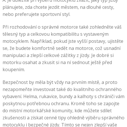
A. Je důležité při výběru motocyklu zvážit, jaký typ jízdy
plánujete, zda chcete jezdit městem, na dlouhé cesty,
nebo preferujete sportovní styl.
Při rozhodování o správné motorce také zohledněte váš
tělesný typ a celkovou kompatibilitu s vystaveným
motocyklem. Například, pokud jste vyšší postavy, ujistěte
se, že budete komfortně sedět na motorce, což usnadní
manipulaci a zlepší celkové zážitky z jízdy. Je dobré si
motorku osahat a zkusit si na ní sednout ještě před
koupením.
Bezpečnost by měla být vždy na prvním místě, a proto
nezapomeňte investovat také do kvalitního ochranného
vybavení. Helma, rukavice, bundy a kalhoty s chrániči vám
poskytnou potřebnou ochranu. Kromě toho se zapojte
do místní motorkářské komunity, kde můžete sdílet
zkušenosti a získat cenné tipy ohledně výběru správného
motocyklu i bezpečné jízdy. Tímto se nejen zlepší vaše