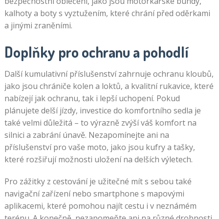
bezpečnostní oblečení, jako jsou motorkářské bundy,
kalhoty a boty s vyztužením, které chrání před oděrkami
a jinými zraněními.
Doplňky pro ochranu a pohodlí
Další kumulativní příslušenství zahrnuje ochranu kloubů,
jako jsou chrániče kolen a loktů, a kvalitní rukavice, které
nabízejí jak ochranu, tak i lepší uchopení. Pokud
plánujete delší jízdy, investice do komfortního sedla je
také velmi důležitá – to výrazně zvýší váš komfort na
silnici a zabrání únavě. Nezapomínejte ani na
příslušenství pro vaše moto, jako jsou kufry a tašky,
které rozšiřují možnosti uložení na delších výletech.
Pro zážitky z cestování je užitečné mít s sebou také
navigační zařízení nebo smartphone s mapovými
aplikacemi, které pomohou najít cestu i v neznámém
terénu. A konečně, nezapomeňte ani na různé drobnosti,