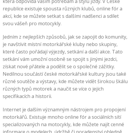
která odpovídá vašim potřebám a stylu jízdy. V České
republice existuje spousta různých klubů, online fór a
akcí, kde se můžete setkat s dalšími nadšenci a sdílet
svou vášeň pro motocykly.
Jedním z nejlepších způsobů, jak se zapojit do komunity,
je navštívit místní motorkářské kluby nebo skupiny,
které často pořádají výjezdy, setkání a další akce. Tato
setkání vám umožní osobně se spojit s jinými jezdci,
získat nové přátele a podělit se o společné zážitky.
Nedílnou součástí české motorkářské kultury jsou také
různé soutěže a výstavy, kde můžete vidět širokou škálu
různých typů motorek a naučit se více o jejich
specifikacích a historii.
Internet je dalším významným nástrojem pro propojení
motorkářů. Existuje mnoho online fór a sociálních sítí
specializovaných na motocykly, kde můžete najít cenné
informace o modelech, údržbě či poradenství ohledně