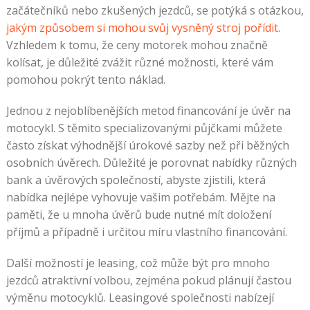
začátečníků nebo zkušených jezdců, se potýká s otázkou,
jakým způsobem si mohou svůj vysněný stroj pořídit
.
Vzhledem k tomu, že ceny motorek mohou značně
kolísat, je důležité zvážit různé možnosti, které vám
pomohou pokrýt tento náklad.
Jednou z nejoblíbenějších metod financování je úvěr na
motocykl. S těmito specializovanými půjčkami můžete
často získat výhodnější úrokové sazby než při běžných
osobních úvěrech. Důležité je porovnat nabídky různých
bank a úvěrových společností, abyste zjistili, která
nabídka nejlépe vyhovuje vašim potřebám. Mějte na
paměti, že u mnoha úvěrů bude nutné mít doložení
příjmů a případně i určitou míru vlastního financování.
Další možností je leasing, což může být pro mnoho
jezdců atraktivní volbou, zejména pokud plánují častou
výměnu motocyklů. Leasingové společnosti nabízejí