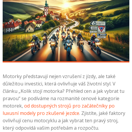
Motorky představují nejen vzrušení z jízdy, ale také
důležitou investici, která ovlivňuje váš životní styl. V
článku „Kolik stojí motorka? Přehled cen a jak vybrat tu
pravou“ se podíváme na rozmanité cenové kategorie
motorek,
od dostupných strojů pro začátečníky po
luxusní modely pro zkušené jezdce
. Zjistíte, jaké faktory
ovlivňují cenu motocyklu a jak vybrat ten pravý stroj,
který odpovídá vašim potřebám a rozpočtu.