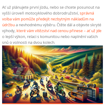
Ať už plánujete první jízdu, nebo se chcete posunout na
vyšší úroveň motocyklového dobrodružství,
správná
volba vám pomůže předejít nezbytným nákladům na
údržbu
a nevhodnému výběru. Čtěte dál a objevte skryté
výhody,
které vám vítězství nad cenou přinese – ať už jde
o lepší výkon, relaci s komunitou nebo naplnění vašich
snů o volnosti na dvou kolech.