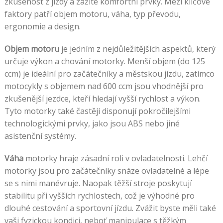
zkušenost z jízdy a zažité komfortní prvky. Mezi klíčové
faktory patří objem motoru, váha, typ převodu,
ergonomie a design.
Objem motoru
je jedním z nejdůležitějších aspektů, který
určuje výkon a chování motorky. Menší objem (do 125
ccm) je ideální pro začátečníky a městskou jízdu, zatímco
motocykly s objemem nad 600 ccm jsou vhodnější pro
zkušenější jezdce, kteří hledají vyšší rychlost a výkon.
Tyto motorky také častěji disponují pokročilejšími
technologickými prvky, jako jsou ABS nebo jiné
asistenční systémy.
Váha
motorky hraje zásadní roli v ovladatelnosti. Lehčí
motorky jsou pro začátečníky snáze ovladatelné a lépe
se s nimi manévruje. Naopak těžší stroje poskytují
stabilitu při vyšších rychlostech, což je výhodné pro
dlouhé cestování a sportovní jízdu. Zvážit byste měli také
vaši fyzickou kondici, neboť manipulace s těžkým