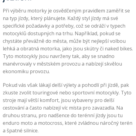
Při výběru motorky je osvědčeným pravidlem zaměřit se
na typ jízdy, který plánujete. Každý styl jízdy má své
specifické požadavky a potřeby, což se odráží v typech
motocyklů dostupných na trhu. Například, pokud se
chystáte převážně do města, může být nejlepší volbou
lehká a obratná motorka, jako jsou skútry či naked bikes.
Tyto motocykly jsou navrženy tak, aby se snadno
manévrovaly v městském provozu a nabízejí skvělou
ekonomiku provozu.
Pokud vás však lákají delší výlety a pohodlí při jízdě, pak
zkuste zvolit touringové nebo sportovní motocykly. Tyto
stroje mají větší komfort, jsou vybaveny pro delší
cestování a často nabízejí víc místa pro zavazadla. Na
druhou stranu, pro nadšence do terénní jízdy jsou tu
enduro moto a motocross, které zvládnou náročný terén
a špatné silnice.