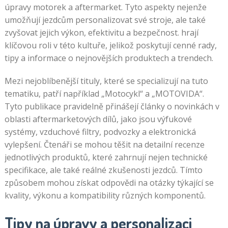
úpravy motorek a aftermarket. Tyto aspekty nejenže
umožňují jezdcům personalizovat své stroje, ale také
zvyšovat jejich výkon, efektivitu a bezpečnost. hrají
klíčovou roli v této kultuře, jelikož poskytují cenné rady,
tipy a informace o nejnovějších produktech a trendech.
Mezi nejoblíbenější tituly, které se specializují na tuto
tematiku, patří například „Motocykl“ a „MOTOVIDA“.
Tyto publikace pravidelně přinášejí články o novinkách v
oblasti aftermarketových dílů, jako jsou výfukové
systémy, vzduchové filtry, podvozky a elektronická
vylepšení. Čtenáři se mohou těšit na detailní recenze
jednotlivých produktů, které zahrnují nejen technické
specifikace, ale také reálné zkušenosti jezdců. Tímto
způsobem mohou získat odpovědi na otázky týkající se
kvality, výkonu a kompatibility různých komponentů.
Tipy na úpravy a personalizaci