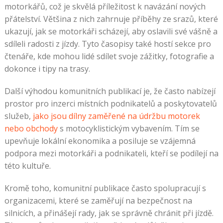
motorkářů, což je skvělá příležitost k navázání nových
přátelství. Většina z nich zahrnuje příběhy ze srazů, které
ukazují, jak se motorkáři scházejí, aby oslavili své vášně a
sdíleli radosti z jízdy. Tyto časopisy také hostí sekce pro
čtenáře, kde mohou lidé sdílet svoje zážitky, fotografie a
dokonce i tipy na trasy.
Další výhodou komunitních publikací je, že často nabízejí
prostor pro inzerci místních podnikatelů a poskytovatelů
služeb,
jako jsou dílny zaměřené na údržbu motorek
nebo obchody
s motocyklistickým vybavením. Tím se
upevňuje lokální ekonomika a posiluje se vzájemná
podpora mezi motorkáři a podnikateli, kteří se podílejí na
této kultuře.
Kromě toho, komunitní publikace často spolupracují s
organizacemi, které se zaměřují na bezpečnost na
silnicích, a přinášejí rady, jak se správně chránit při jízdě.