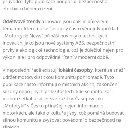
průvodce, tyto publikace podporují bezpečnost a
efektivitu během řízení.
Odvětvové trendy
a inovace jsou dalším důležitým
tématem, kterému se časopisy často věnují. Například
„Motorcycle News“ přináší novinky o technických
inovacích, jako jsou nové systémy ABS, bezpečnostní
prvky a ekologické technologie, což je důležité nejen pro
výkon, ale i pro odpovědné řízení v moderní době.
V neposlední řadě existují
lokální časopisy
, které se snaží
udržet motocyklistickou komunitu pohromadě. Tyto
publikace často informují o místních akcích, zakončení
sezony nebo jiných příležitostech, kde se motorkáři
mohou setkat a sdílet své zážitky. Časopisy jako
„Motocykl“ v Česku přinášejí nejen informace o
motorkách, ale také o kultuře jízdy, což pomáhá budovat
silnou komunitu a zvyšovat povědomí o bezpečnosti na
silnicích.