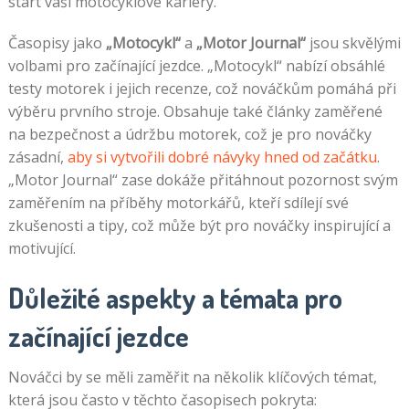
start vaší motocyklové kariéry.
Časopisy jako
„Motocykl“
a
„Motor Journal“
jsou skvělými
volbami pro začínající jezdce. „Motocykl“ nabízí obsáhlé
testy motorek i jejich recenze, což nováčkům pomáhá při
výběru prvního stroje. Obsahuje také články zaměřené
na bezpečnost a údržbu motorek, což je pro nováčky
zásadní,
aby si vytvořili dobré návyky hned od začátku
.
„Motor Journal“ zase dokáže přitáhnout pozornost svým
zaměřením na příběhy motorkářů, kteří sdílejí své
zkušenosti a tipy, což může být pro nováčky inspirující a
motivující.
Důležité aspekty a témata pro
začínající jezdce
Nováčci by se měli zaměřit na několik klíčových témat,
která jsou často v těchto časopisech pokryta: