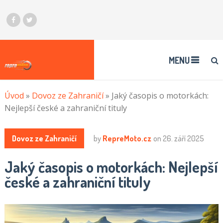
MENU
Úvod
»
Dovoz ze Zahraničí
»
Jaký časopis o motorkách:
Nejlepší české a zahraniční tituly
Dovoz ze Zahraničí
by
RepreMoto.cz
on
26. září 2025
Jaký časopis o motorkách: Nejlepší
české a zahraniční tituly