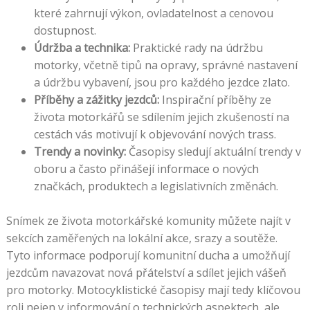
které zahrnují výkon, ovladatelnost a cenovou
dostupnost.
Údržba a technika:
Praktické rady na údržbu
motorky, včetně tipů na opravy, správné nastavení
a údržbu vybavení, jsou pro každého jezdce zlato.
Příběhy a zážitky jezdců:
Inspirační příběhy ze
života motorkářů se sdílením jejich zkušeností na
cestách vás motivují k objevování nových trass.
Trendy a novinky:
Časopisy sledují aktuální trendy v
oboru a často přinášejí informace o nových
značkách, produktech a legislativních změnách.
Snímek ze života motorkářské komunity můžete najít v
sekcích zaměřených na lokální akce, srazy a soutěže.
Tyto informace podporují komunitní ducha a umožňují
jezdcům navazovat nová přátelství a sdílet jejich vášeň
pro motorky. Motocyklistické časopisy mají tedy klíčovou
roli nejen v informování o technických aspektech, ale