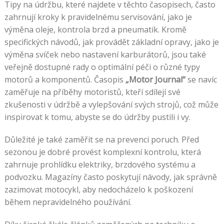
Tipy na údržbu, které najdete v těchto časopisech, často
zahrnují kroky k pravidelnému servisování, jako je
výměna oleje, kontrola brzd a pneumatik. Kromě
specifických návodů, jak provádět základní opravy, jako je
výměna svíček nebo nastavení karburátorů, jsou také
veřejně dostupné rady o optimální péči o různé typy
motorů a komponentů. Časopis
„Motor Journal“
se navíc
zaměřuje na příběhy motoristů, kteří sdílejí své
zkušenosti v údržbě a vylepšování svých strojů, což může
inspirovat k tomu, abyste se do údržby pustili i vy.
Důležité je také zaměřit se na prevenci poruch. Před
sezonou je dobré provést komplexní kontrolu, která
zahrnuje prohlídku elektriky, brzdového systému a
podvozku. Magazíny často poskytují návody, jak správně
zazimovat motocykl, aby nedocházelo k poškození
během nepravidelného používání.