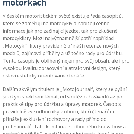
motorkách
V českém motoristickém světě existuje řada časopisů,
které se zaměřují na motocykly a nabízejí cenné
informace jak pro začínající jezdce, tak pro zkušené
motocyklisty. Mezi nejvýznamnější patří například
„Motocykl“, který pravidelně přináší recenze nových
modelů, zajímavé příběhy a užitečné rady pro údržbu.
Tento časopis je oblíbený nejen pro svůj obsah, ale i pro
vysokou kvalitu zpracování a atraktivní design, který
osloví esteticky orientované čtenáře.
Dalším skvělým titulem je „MotoJournal“, který se pyšní
širokým spektrem témat, od soutěžních závodů až po
praktické tipy pro údržbu a úpravy motorek. Časopis
pravidelně zve odborníky z oboru, kteří čtenářům
přinášejí exkluzivní rozhovory a rady přímo od
profesionálů. Tato kombinace odborného know-how a
osobních příběhů vytváří komunitní pocit, který je pro