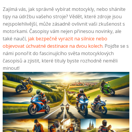
Zajímá vás, jak správně vybírat motocykly, nebo sháníte
tipy na údržbu vašeho stroje? Vědět, které zdroje jsou
nejspolehlivější, může zásadně ovlivnit vaši zkušenost s
motorkami. Časopisy vám nejen přinesou novinky, ale
také naučí,
jak bezpečně vyrazit na silnice nebo
objevovat úchvatné destinace na dvou kolech
. Pojďte se s
námi ponořit do fascinujícího světa motocyklových
časopisů a zjistit, které tituly byste rozhodně neměli
minout!