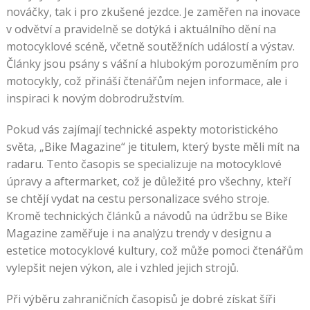
nováčky, tak i pro zkušené jezdce. Je zaměřen na inovace
v odvětví a pravidelně se dotýká i aktuálního dění na
motocyklové scéně, včetně soutěžních událostí a výstav.
Články jsou psány s vášní a hlubokým porozuměním pro
motocykly, což přináší čtenářům nejen informace, ale i
inspiraci k novým dobrodružstvím.
Pokud vás zajímají technické aspekty motoristického
světa, „Bike Magazine“ je titulem, který byste měli mít na
radaru. Tento časopis se specializuje na motocyklové
úpravy a aftermarket, což je důležité pro všechny, kteří
se chtějí vydat na cestu personalizace svého stroje.
Kromě technických článků a návodů na údržbu se Bike
Magazine zaměřuje i na analýzu trendy v designu a
estetice motocyklové kultury, což může pomoci čtenářům
vylepšit nejen výkon, ale i vzhled jejich strojů.
Při výběru zahraničních časopisů je dobré získat šíři