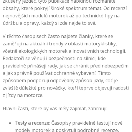
zkušený jezdec, tyto publikace nabídnou rozmanité
obsahy, které pokryjí široké spektrum témat. Od recenzí
nejnovějších modelů motorek až po technické tipy na
údržbu a opravy, každý si zde najde to své.
V těchto časopisech často najdete články, které se
zaměřují na aktuální trendy v oblasti motocyklistiky,
včetně ekologických motorek a inovativních technologií.
Redaktoři se věnují i bezpečnosti na silnici, kde
pravidelně přinášejí rady, jak se chránit před nebezpečím
a jak správně používat ochranné vybavení. Tímto
způsobem podporují odpovědný způsob jízdy, což je
zvláště důležité pro nováčky, kteří teprve objevují radosti
z jízdy na motorce.
Hlavní části, které by vás měly zajímat, zahrnují:
Testy a recenze:
Časopisy pravidelně testují nové
modely motorek a poskytují podrobné recenze,