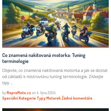
Co znamená nakitovaná motorka: Tuning
terminologie
Objevte, co znamená nakitovaná motorka a jak se dostat
od základů k mistrovstvu tuning terminologie. Získejte
tipy …
by
RepreMoto.cz
on
4. října 2024
Speciální Kategorie
Typy Motorek
Žádné komentáře