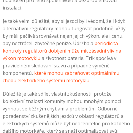
hodnocen pro jeho spolehlivost a bezproblémovou
instalaci.
Je také velmi důležité, aby si jezdci byli vědomi, že i když
alternativní regulátory mohou fungovat podobně, vždy
by měli pečlivě srovnávat nejen jejich výkon, ale i cenu,
aby neztráceli zbytečně peníze. Údržba a
periodicita
kontroly regulátorů dobíjení může mít zásadní vliv na
výkon motocyklu
a životnost baterie. Trik spočívá v
pravidelném sledování stavu a případné výměně
komponentů,
které mohou zabraňovat optimálnímu
chodu elektrického systému motocyklu
.
Důležité je také sdílet vlastní zkušenosti, protože
kolektivní znalosti komunity mohou mnohým pomoci
vyhnout se běžným chybám a problémům. Odborné
poradenství zkušenějších jezdců v oblasti regulátorů a
elektrických systémů může být neocenitelné pro každého
dalšího motorkáře, který se snaží optimalizovat svůj