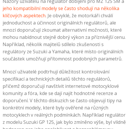
Názory uživatelů na regulátor dobíjení pro MZ 125 SM a
jeho kompatibilní modely se často shodují na několika
klíčových aspektech
. Je obvyklé, že motorkáři chválí
jednoduchost a účinnost originálních regulátorů, ale
mnozí doporučují zkoumat alternativní možnosti, které
mohou nabídnout stejně dobrý výkon za příznivější cenu.
Například, několik majitelů sdílelo zkušenosti s
regulátory ze Suzuki a Yamaha, které místo originálních
součástek umožňují přítomnost podobných parametrů.
Mnozí uživatelé podtrhují důležitost kontrolování
specifikací a technických detailů těchto regulátorů,
přičemž doporučují navštívit internetové motocyklové
komunity a fóra, kde se dají najít hodnotné recenze a
doporučení. V těchto diskuzích se často objevují tipy na
konkrétní modely, které byly ověřené na různých
motocyklech v reálných podmínkách. Například regulátor
z modelu Suzuki GP 125, jak bylo zmíněno výše, byl vlídně