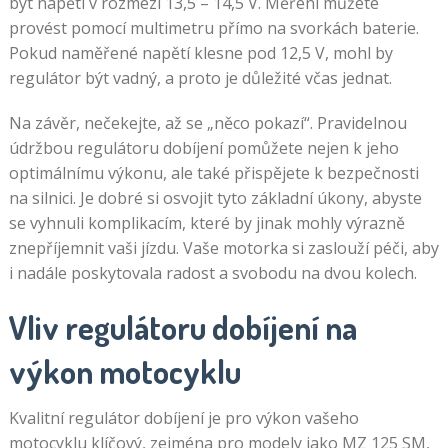
být napětí v rozmezí 13,5 – 14,5 V. Měření můžete
provést pomocí multimetru přímo na svorkách baterie.
Pokud naměřené napětí klesne pod 12,5 V, mohl by
regulátor být vadný, a proto je důležité včas jednat.
Na závěr, nečekejte, až se „něco pokazí“. Pravidelnou
údržbou regulátoru dobíjení pomůžete nejen k jeho
optimálnímu výkonu, ale také přispějete k bezpečnosti
na silnici. Je dobré si osvojit tyto základní úkony, abyste
se vyhnuli komplikacím, které by jinak mohly výrazně
znepříjemnit vaši jízdu. Vaše motorka si zaslouží péči, aby
i nadále poskytovala radost a svobodu na dvou kolech.
Vliv regulátoru dobíjení na
výkon motocyklu
Kvalitní regulátor dobíjení je pro výkon vašeho
motocyklu klíčový, zejména pro modely jako MZ 125 SM,