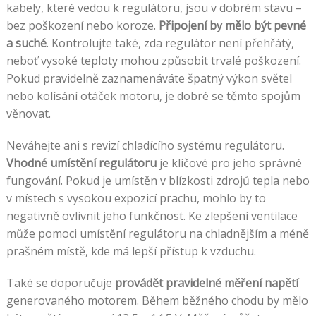
kabely, které vedou k regulátoru, jsou v dobrém stavu –
bez poškození nebo koroze.
Připojení by mělo být pevné
a suché
. Kontrolujte také, zda regulátor není přehřátý,
neboť vysoké teploty mohou způsobit trvalé poškození.
Pokud pravidelně zaznamenáváte špatný výkon světel
nebo kolísání otáček motoru, je dobré se těmto spojům
věnovat.
Neváhejte ani s revizí chladícího systému regulátoru.
Vhodné umístění regulátoru
je klíčové pro jeho správné
fungování. Pokud je umístěn v blízkosti zdrojů tepla nebo
v místech s vysokou expozicí prachu, mohlo by to
negativně ovlivnit jeho funkčnost. Ke zlepšení ventilace
může pomoci umístění regulátoru na chladnějším a méně
prašném místě, kde má lepší přístup k vzduchu.
Také se doporučuje
provádět pravidelné měření napětí
generovaného motorem. Během běžného chodu by mělo