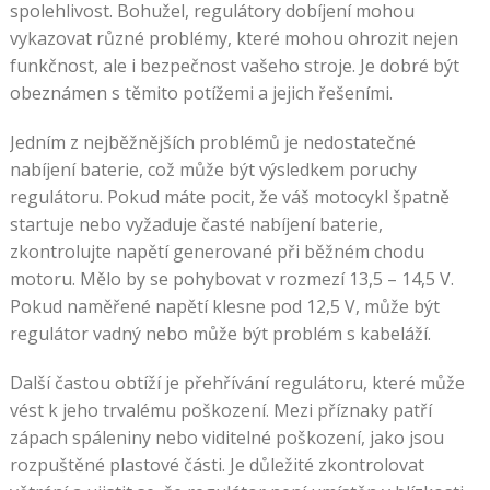
spolehlivost. Bohužel, regulátory dobíjení mohou
vykazovat různé problémy, které mohou ohrozit nejen
funkčnost, ale i bezpečnost vašeho stroje. Je dobré být
obeznámen s těmito potížemi a jejich řešeními.
Jedním z nejběžnějších problémů je nedostatečné
nabíjení baterie, což může být výsledkem poruchy
regulátoru. Pokud máte pocit, že váš motocykl špatně
startuje nebo vyžaduje časté nabíjení baterie,
zkontrolujte napětí generované při běžném chodu
motoru. Mělo by se pohybovat v rozmezí 13,5 – 14,5 V.
Pokud naměřené napětí klesne pod 12,5 V, může být
regulátor vadný nebo může být problém s kabeláží.
Další častou obtíží je přehřívání regulátoru, které může
vést k jeho trvalému poškození. Mezi příznaky patří
zápach spáleniny nebo viditelné poškození, jako jsou
rozpuštěné plastové části. Je důležité zkontrolovat