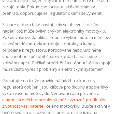
větrání a ujistit se, že regulátor není umístěn v blízkosti
zdrojů tepla. Pokud zpozorujete jakékoli známky
přehřátí, doporučuje se regulátor okamžitě vyměnit.
Situace mohou také nastat, kdy se objevují kolísání
napětí, což může ovlivnit výkon elektroniky motocyklu.
Pokud vaše světla blikají nebo se výkon motoru mění bez
zjevného důvodu, zkontrolujte kontakty a kabely
připojené k regulátoru. Korodované nebo uvolněné
spoje mohou způsobit špatný kontakt a následné
kolísání napětí. Pečlivé pročištění a utáhnutí těchto spojů
může často vyřešit problémy s elektrickým systémem.
Pamatujte na to, že pravidelná údržba a kontroly
regulátorů dobíjení jsou klíčové pro dlouhý a spolehlivý
výkon vašeho motocyklu. Věnování času prevenci a
diagnostice těchto problémů může výrazně prodloužit
životnost vaší baterie
i celého motocyklu. Buďte aktivní v
péči o svůj stroj a užívejte si bezstarostné jízdy na