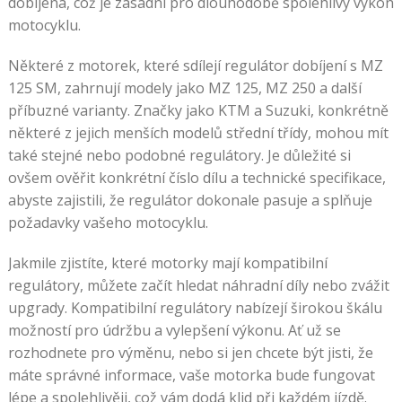
dobíjena, což je zásadní pro dlouhodobě spolehlivý výkon
motocyklu.
Některé z motorek, které sdílejí regulátor dobíjení s MZ
125 SM, zahrnují modely jako MZ 125, MZ 250 a další
příbuzné varianty. Značky jako KTM a Suzuki, konkrétně
některé z jejich menších modelů střední třídy, mohou mít
také stejné nebo podobné regulátory. Je důležité si
ovšem ověřit konkrétní číslo dílu a technické specifikace,
abyste zajistili, že regulátor dokonale pasuje a splňuje
požadavky vašeho motocyklu.
Jakmile zjistíte, které motorky mají kompatibilní
regulátory, můžete začít hledat náhradní díly nebo zvážit
upgrady. Kompatibilní regulátory nabízejí širokou škálu
možností pro údržbu a vylepšení výkonu. Ať už se
rozhodnete pro výměnu, nebo si jen chcete být jisti, že
máte správné informace, vaše motorka bude fungovat
lépe a spolehlivěji, což vám dodá klid při každém jízdě.