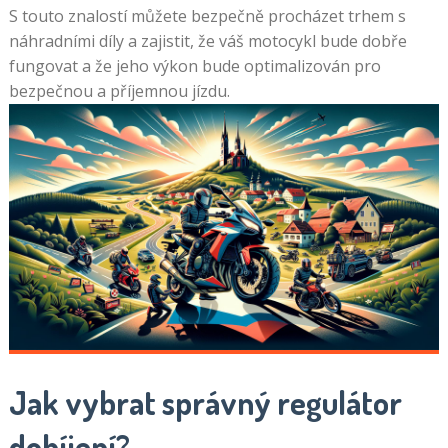
S touto znalostí můžete bezpečně procházet trhem s
náhradními díly a zajistit, že váš motocykl bude dobře
fungovat a že jeho výkon bude optimalizován pro
bezpečnou a příjemnou jízdu.
Jak vybrat správný regulátor
dobíjení?