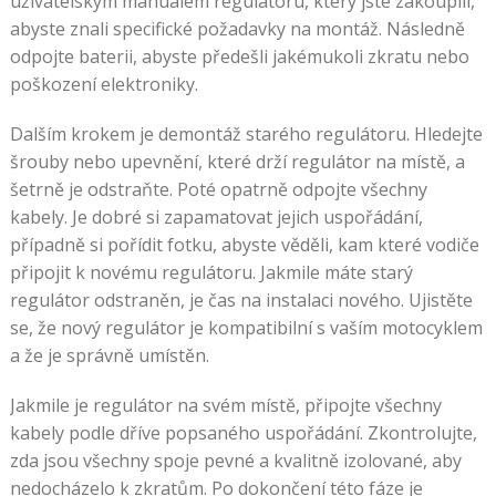
uživatelským manuálem regulátoru, který jste zakoupili,
abyste znali specifické požadavky na montáž. Následně
odpojte baterii, abyste předešli jakémukoli zkratu nebo
poškození elektroniky.
Dalším krokem je demontáž starého regulátoru. Hledejte
šrouby nebo upevnění, které drží regulátor na místě, a
šetrně je odstraňte. Poté opatrně odpojte všechny
kabely. Je dobré si zapamatovat jejich uspořádání,
případně si pořídit fotku, abyste věděli, kam které vodiče
připojit k novému regulátoru. Jakmile máte starý
regulátor odstraněn, je čas na instalaci nového. Ujistěte
se, že nový regulátor je kompatibilní s vaším motocyklem
a že je správně umístěn.
Jakmile je regulátor na svém místě, připojte všechny
kabely podle dříve popsaného uspořádání. Zkontrolujte,
zda jsou všechny spoje pevné a kvalitně izolované, aby
nedocházelo k zkratům. Po dokončení této fáze je