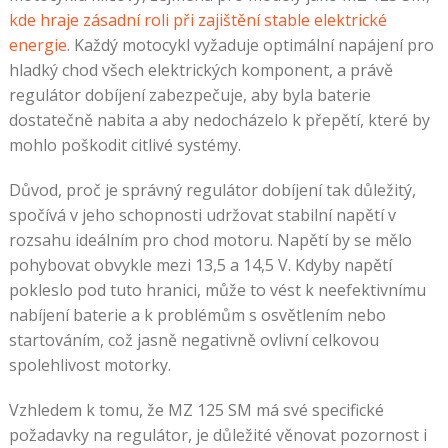
kde hraje zásadní roli při zajištění stable elektrické
energie
. Každý motocykl vyžaduje optimální napájení pro
hladký chod všech elektrických komponent, a právě
regulátor dobíjení zabezpečuje, aby byla baterie
dostatečně nabita a aby nedocházelo k přepětí, které by
mohlo poškodit citlivé systémy.
Důvod, proč je správný regulátor dobíjení tak důležitý,
spočívá v jeho schopnosti udržovat stabilní napětí v
rozsahu ideálním pro chod motoru. Napětí by se mělo
pohybovat obvykle mezi 13,5 a 14,5 V. Kdyby napětí
pokleslo pod tuto hranici, může to vést k neefektivnímu
nabíjení baterie a k problémům s osvětlením nebo
startováním, což jasně negativně ovlivní celkovou
spolehlivost motorky.
Vzhledem k tomu, že MZ 125 SM má své specifické
požadavky na regulátor, je důležité věnovat pozornost i