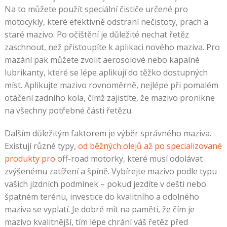
Na to můžete použít speciální čističe určené pro
motocykly, které efektivně odstraní nečistoty, prach a
staré mazivo. Po očištění je důležité nechat řetěz
zaschnout, než přistoupíte k aplikaci nového maziva. Pro
mazání pak můžete zvolit aerosolové nebo kapalné
lubrikanty, které se lépe aplikují do těžko dostupných
míst. Aplikujte mazivo rovnoměrně, nejlépe při pomalém
otáčení zadního kola, čímž zajistíte, že mazivo pronikne
na všechny potřebné části řetězu.
Dalším důležitým faktorem je výběr správného maziva.
Existují různé typy,
od běžných olejů až po specializované
produkty pro
off-road motorky, které musí odolávat
zvýšenému zatížení a špíně. Vybírejte mazivo podle typu
vašich jízdních podmínek – pokud jezdíte v dešti nebo
špatném terénu, investice do kvalitního a odolného
maziva se vyplatí. Je dobré mít na paměti, že čím je
mazivo kvalitnější, tím lépe chrání váš řetěz před