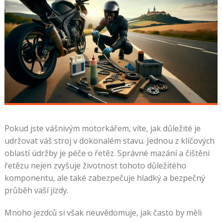
Pokud jste vášnivým motorkářem, víte, jak důležité je
udržovat váš stroj v dokonalém stavu. Jednou z klíčových
oblastí údržby je péče o řetěz. Správné mazání a čištění
řetězu nejen zvyšuje životnost tohoto důležitého
komponentu, ale také zabezpečuje hladký a bezpečný
průběh vaší jízdy.
Mnoho jezdců si však neuvědomuje, jak často by měli