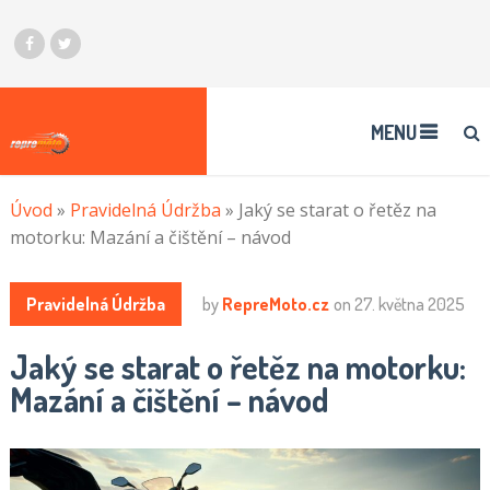
MENU
Úvod
»
Pravidelná Údržba
»
Jaký se starat o řetěz na
motorku: Mazání a čištění – návod
Pravidelná Údržba
by
RepreMoto.cz
on
27. května 2025
Jaký se starat o řetěz na motorku:
Mazání a čištění – návod