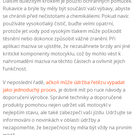
Dalším důležitým krokem je použití ochranných pomůcek.
Rukavice a brýle by měly být součástí vaší výbavy, abyste
se chránili před nečistotami a chemikáliemi. Pokud navíc
používáte vysokotlaký čistič, buďte velmi opatrní,
protože jet vody pod vysokým tlakem může poškodit
těsnění nebo dokonce způsobit vážné zranění. Při
aplikaci maziva se ujistěte, že nezasáhnete brzdy ani jiné
kritické komponenty motocyklu, což by mohlo vést k
nahromadění maziva na těchto částech a ovlivnit jejich
funkčnost.
V neposlední řadě,
ačkoli může údržba řetězu vypadat
jako jednoduchý proces
, je dobré mít po ruce návody a
doporučení výrobce. Správné techniky a doporučené
produkty pomohou nejen udržet váš motocykl v
nejlepším stavu, ale také zabezpečí vaši jízdu. Udržujte se
informováni o novinkách v oblasti údržby a
nezapomeňte, že bezpečnost by měla být vždy na prvním