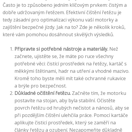
Často je to způsobeno jedním klíčovým prvkem: čistým a
dobře udržovaným řetězem. Efektivní čištění řetězu je
tedy zásadní pro optimalizaci výkonu vaší motorky a
zajištění bezpečné jízdy. Jak na to? Zde je několik kroků,
které vám pomohou dosáhnout skvělých výsledků.
Připravte si potřebné nástroje a materiály.
Než
začnete, ujistěte se, že máte po ruce všechny
potřebné věci: čistící prostředek na řetězy, kartáč s
měkkými štětinami, hadr na utření a vhodné mazivo.
Kromě toho byste měli mít také ochranné rukavice
a brýle pro bezpečnost.
Důkladné očištění řetězu.
Začněte tím, že motorku
postavíte na stojan, aby byla stabilní. Očistěte
povrch řetězu od hrubých nečistot a nánosů, aby se
při pozdějším čištění ulehčila práce. Pomocí kartáče
aplikujte čisticí prostředek, který se zaměří na
články řetězu a ozubení. Nezapomeňte důkladně