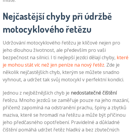
místě.
Nejčastější chyby při údržbě
motocyklového řetězu
Udržování motocyklového řetězu je klíčové nejen pro
jeho dlouhou životnost, ale především pro vaši
bezpečnost na silnici. I ti nejlepší jezdci dělají chyby,
které
je mohou stát víc než jen peníze na nový řetěz
. Zde je
několik nejčastějších chyb, kterým se můžete snadno
vyhnout, a udržet tak svůj motocykl v perfektní kondici.
Jednou z nejběžnějších chyb je
nedostatečné čištění
řetězu. Mnoho jezdců se zaměřuje pouze na jeho mazání,
přičemž zapomíná na odstranění prachu, špíny a zbytků
maziva, které se hromadí na řetězu a může být příčinou
jeho předčasného opotřebení. Pravidelné a důkladné
čištění pomáhá udržet řetěz hladký a bez zbytečných