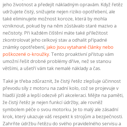
jeho životnost a předejít nákladným opravám. Když řetěz
udržujete čistý, snižujete nejen riziko opotřebení, ale
také eliminujete možnost koroze, která by mohla
vzniknout, pokud by na něm zůstávalo staré mazivo a
nečistoty. Při každém čištění máte také příležitost
zkontrolovat jeho celkový stav a odhalit případné
známky opotřebení,
jako jsou vytahané články nebo
poškozené o-kroužky
. Tento proaktivní přístup vám
umožní řešit drobné problémy dříve, než se stanou
většími, a ušetří vám tak nemalé náklady a čas.
Také je třeba zdůraznit, že čistý řetěz zlepšuje účinnost
převodu síly z motoru na zadní kolo, což se projevuje v
hladší jízdě a lepší odezvě při akceleraci. Mějte na paměti,
že čistý řetěz je nejen funkcí údržby, ale rovněž
symbolem péče o svou motorku. Je to malý ale zásadní
krok, který ukazuje váš respekt k strojům a bezpečnosti.
Zahrňte údržbu řetězu do svého pravidelného servisu a