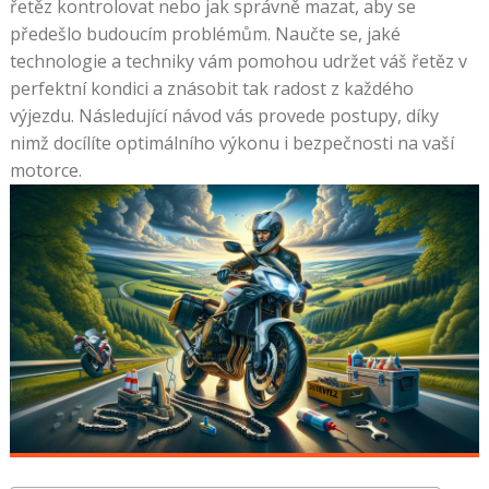
řetěz kontrolovat nebo jak správně mazat, aby se
předešlo budoucím problémům. Naučte se, jaké
technologie a techniky vám pomohou udržet váš řetěz v
perfektní kondici a znásobit tak radost z každého
výjezdu. Následující návod vás provede postupy, díky
nimž docílíte optimálního výkonu i bezpečnosti na vaší
motorce.