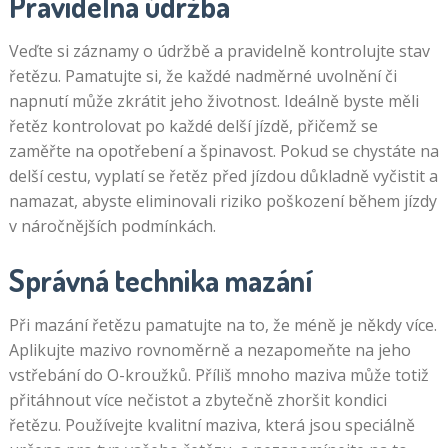
Pravidelná údržba
Veďte si záznamy o údržbě a pravidelně kontrolujte stav
řetězu. Pamatujte si, že každé nadměrné uvolnění či
napnutí může zkrátit jeho životnost. Ideálně byste měli
řetěz kontrolovat po každé delší jízdě, přičemž se
zaměřte na opotřebení a špinavost. Pokud se chystáte na
delší cestu, vyplatí se řetěz před jízdou důkladně vyčistit a
namazat, abyste eliminovali riziko poškození během jízdy
v náročnějších podmínkách.
Správná technika mazání
Při mazání řetězu pamatujte na to, že méně je někdy více.
Aplikujte mazivo rovnoměrně a nezapomeňte na jeho
vstřebání do O-kroužků. Příliš mnoho maziva může totiž
přitáhnout více nečistot a zbytečně zhoršit kondici
řetězu. Používejte kvalitní maziva, která jsou speciálně