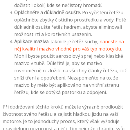
dočistit i okolí, kde se nečistoty hromadí.
Opláchněte a důkladně osušte.
Po vyčištění řetězu
opláchněte zbytky čisticího prostředku a vody. Poté
důkladně osušte řetěz hadrem, abyste eliminovali
možnost rzi a korozivních usazenin.
Aplikace maziva.
Jakmile je řetěz suchý,
naneste na
něj kvalitní mazivo vhodné pro váš typ motocyklu
.
Mohli byste použít aerosolový sprej nebo klasické
mazivo v tubě. Důležité je, aby se mazivo
rovnoměrně rozložilo na všechny články řetězu, což
sníží tření a opotřebení. Nezapomeňte na to, že
mazivo by mělo být aplikováno na vnitřní stranu
řetězu, kde se dotýká pastorku a odpojení.
Při dodržování těchto kroků můžete výrazně prodloužit
životnost svého řetězu a zajistit hladkou jízdu na vaší
motorce. Je to jednoduchý proces, který však vyžaduje
pravidelnou pozornost a péči. Tím nejenže chráníte svůj