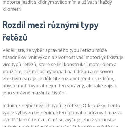
motorce jezdit s klidným svědomím a užívat si každý
kilometr!
Rozdíl mezi různými typy
řetězů
Věděli jste, že výběr správného typu řetězu může
zásadně ovlivnit výkon a životnost vaší motorky? Existuje
více typů řetězů, které se liší konstrukcí, materiálem a
použitím, což má přímý dopad na údržbu a celkovou
efektivitu stroje. Je důležité rozumět těmto rozdílům,
abyste mohli vybrat nejen ten správný, ale také zajistit
jeho správné mazání a čištění.
Jedním z nejběžnějších typů je řetěz s O-kroužky. Tento
typ je vybaven těsněním, které pomáhá udržovat mazivo
uvnitř článků řetězu, čímž se zvyšuje jeho životnost a
snižuje potřeba častého mazání. O-kroužkový řetěz se