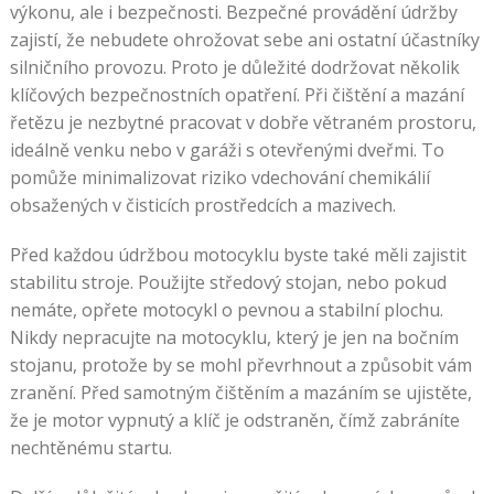
výkonu, ale i bezpečnosti. Bezpečné provádění údržby
zajistí, že nebudete ohrožovat sebe ani ostatní účastníky
silničního provozu. Proto je důležité dodržovat několik
klíčových bezpečnostních opatření. Při čištění a mazání
řetězu je nezbytné pracovat v dobře větraném prostoru,
ideálně venku nebo v garáži s otevřenými dveřmi. To
pomůže minimalizovat riziko vdechování chemikálií
obsažených v čisticích prostředcích a mazivech.
Před každou údržbou motocyklu byste také měli zajistit
stabilitu stroje. Použijte středový stojan, nebo pokud
nemáte, opřete motocykl o pevnou a stabilní plochu.
Nikdy nepracujte na motocyklu, který je jen na bočním
stojanu, protože by se mohl převrhnout a způsobit vám
zranění. Před samotným čištěním a mazáním se ujistěte,
že je motor vypnutý a klíč je odstraněn, čímž zabráníte
nechtěnému startu.