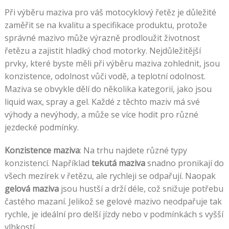
Při výběru maziva pro váš motocyklový řetěz je důležité
zaměřit se na kvalitu a specifikace produktu, protože
správné mazivo může výrazně prodloužit životnost
řetězu a zajistit hladký chod motorky. Nejdůležitější
prvky, které byste měli při výběru maziva zohlednit, jsou
konzistence, odolnost vůči vodě, a teplotní odolnost.
Maziva se obvykle dělí do několika kategorií, jako jsou
liquid wax, spray a gel. Každé z těchto maziv má své
výhody a nevýhody, a může se více hodit pro různé
jezdecké podmínky.
Konzistence maziva
: Na trhu najdete různé typy
konzistencí. Například
tekutá maziva
snadno pronikají do
všech mezírek v řetězu, ale rychleji se odpařují. Naopak
gelová maziva
jsou hustší a drží déle, což snižuje potřebu
častého mazaní. Jelikož se gelové mazivo neodpařuje tak
rychle, je ideální pro delší jízdy nebo v podmínkách s vyšší
vlhkostí.