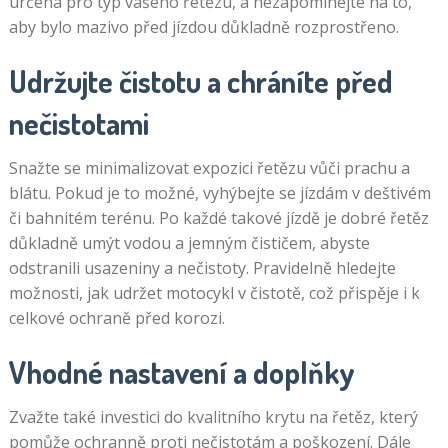
určena pro typ vašeho řetězu, a nezapomínejte na to,
aby bylo mazivo před jízdou důkladně rozprostřeno.
Udržujte čistotu a chráníte před
nečistotami
Snažte se minimalizovat expozici řetězu vůči prachu a
blátu. Pokud je to možné, vyhýbejte se jízdám v deštivém
či bahnitém terénu. Po každé takové jízdě je dobré řetěz
důkladně umýt vodou a jemným čističem, abyste
odstranili usazeniny a nečistoty. Pravidelně hledejte
možnosti, jak udržet motocykl v čistotě, což přispěje i k
celkové ochraně před korozi.
Vhodné nastavení a doplňky
Zvažte také investici do kvalitního krytu na řetěz, který
pomůže ochranně proti nečistotám a poškození. Dále