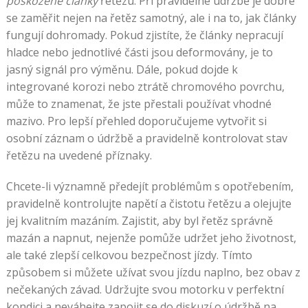
poškozené články
řetězu. Při pravidelné údržbě je dobré
se zaměřit nejen na řetěz samotný, ale i na to, jak články
fungují dohromady. Pokud zjistíte, že články nepracují
hladce nebo jednotlivé části jsou deformovány, je to
jasný signál pro výměnu. Dále, pokud dojde k
integrované korozi nebo ztrátě chromového povrchu,
může to znamenat, že jste přestali používat vhodné
mazivo. Pro lepší přehled doporučujeme vytvořit si
osobní záznam o údržbě a pravidelně kontrolovat stav
řetězu na uvedené příznaky.
Chcete-li významně předejít problémům s opotřebením,
pravidelně kontrolujte napětí a čistotu řetězu a olejujte
jej kvalitním mazáním. Zajistit, aby byl řetěz správně
mazán a napnut, nejenže pomůže udržet jeho životnost,
ale také zlepší celkovou bezpečnost jízdy. Tímto
způsobem si můžete užívat svou jízdu naplno, bez obav z
nečekaných závad. Udržujte svou motorku v perfektní
kondici a neváhejte zapojit se do diskuzí o údržbě na