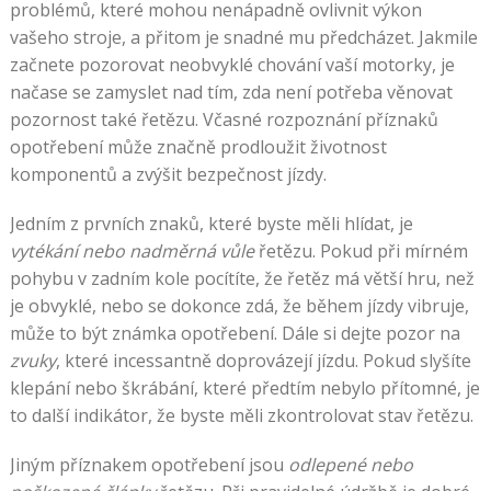
problémů, které mohou nenápadně ovlivnit výkon
vašeho stroje, a přitom je snadné mu předcházet. Jakmile
začnete pozorovat neobvyklé chování vaší motorky, je
načase se zamyslet nad tím, zda není potřeba věnovat
pozornost také řetězu. Včasné rozpoznání příznaků
opotřebení může značně prodloužit životnost
komponentů a zvýšit bezpečnost jízdy.
Jedním z prvních znaků, které byste měli hlídat, je
vytékání nebo nadměrná vůle
řetězu. Pokud při mírném
pohybu v zadním kole pocítíte, že řetěz má větší hru, než
je obvyklé, nebo se dokonce zdá, že během jízdy vibruje,
může to být známka opotřebení. Dále si dejte pozor na
zvuky
, které incessantně doprovázejí jízdu. Pokud slyšíte
klepání nebo škrábání, které předtím nebylo přítomné, je
to další indikátor, že byste měli zkontrolovat stav řetězu.
Jiným příznakem opotřebení jsou
odlepené nebo