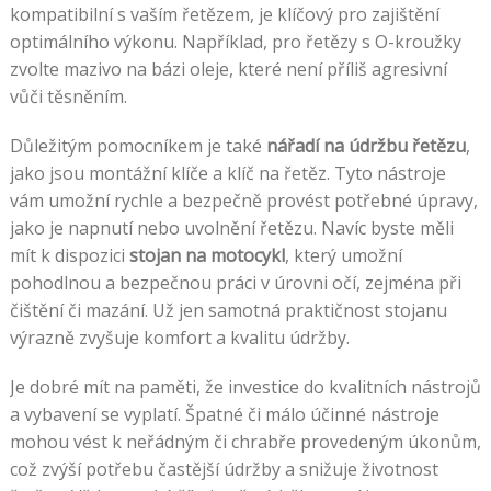
kompatibilní s vaším řetězem, je klíčový pro zajištění
optimálního výkonu. Například, pro řetězy s O-kroužky
zvolte mazivo na bázi oleje, které není příliš agresivní
vůči těsněním.
Důležitým pomocníkem je také
nářadí na údržbu řetězu
,
jako jsou montážní klíče a klíč na řetěz. Tyto nástroje
vám umožní rychle a bezpečně provést potřebné úpravy,
jako je napnutí nebo uvolnění řetězu. Navíc byste měli
mít k dispozici
stojan na motocykl
, který umožní
pohodlnou a bezpečnou práci v úrovni očí, zejména při
čištění či mazání. Už jen samotná praktičnost stojanu
výrazně zvyšuje komfort a kvalitu údržby.
Je dobré mít na paměti, že investice do kvalitních nástrojů
a vybavení se vyplatí. Špatné či málo účinné nástroje
mohou vést k neřádným či chrabře provedeným úkonům,
což zvýší potřebu častější údržby a snižuje životnost