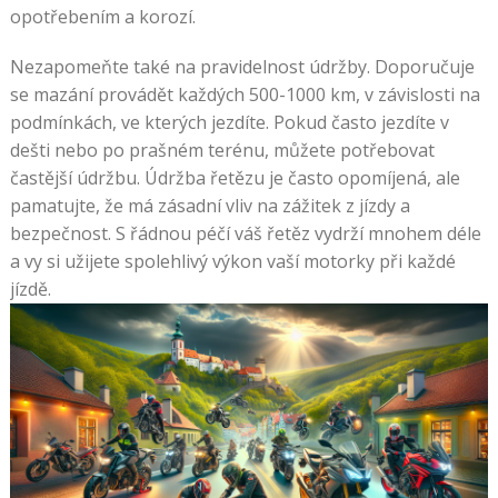
opotřebením a korozí.
Nezapomeňte také na pravidelnost údržby. Doporučuje
se mazání provádět každých 500-1000 km, v závislosti na
podmínkách, ve kterých jezdíte. Pokud často jezdíte v
dešti nebo po prašném terénu, můžete potřebovat
častější údržbu. Údržba řetězu je často opomíjená, ale
pamatujte, že má zásadní vliv na zážitek z jízdy a
bezpečnost. S řádnou péčí váš řetěz vydrží mnohem déle
a vy si užijete spolehlivý výkon vaší motorky při každé
jízdě.