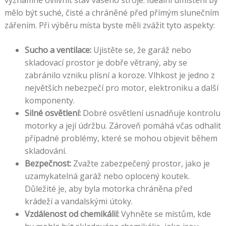
významně ovlivnit stav vašeho stroje. Ideální umístění by
mělo být suché, čisté a chráněné před přímým slunečním
zářením. Při výběru místa byste měli zvážit tyto aspekty:
Sucho a ventilace:
Ujistěte se, že garáž nebo
skladovací prostor je dobře větraný, aby se
zabránilo vzniku plísní a koroze. Vlhkost je jedno z
největších nebezpečí pro motor, elektroniku a další
komponenty.
Silné osvětlení:
Dobré osvětlení usnadňuje kontrolu
motorky a její údržbu. Zároveň pomáhá včas odhalit
případné problémy, které se mohou objevit během
skladování.
Bezpečnost:
Zvažte zabezpečený prostor, jako je
uzamykatelná garáž nebo oplocený koutek.
Důležité je, aby byla motorka chráněna před
krádeží a vandalskými útoky.
Vzdálenost od chemikálií:
Vyhněte se místům, kde