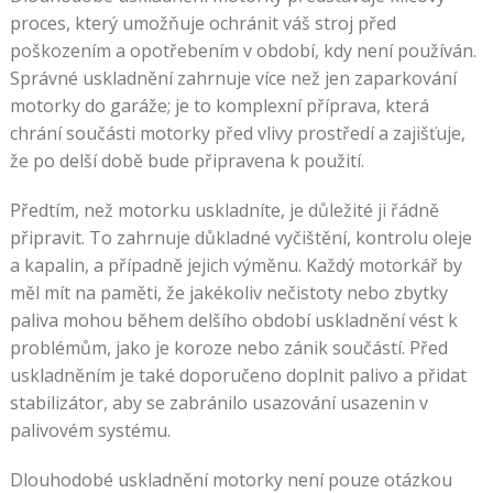
proces, který umožňuje ochránit váš stroj před
poškozením a opotřebením v období, kdy není používán.
Správné uskladnění zahrnuje více než jen zaparkování
motorky do garáže; je to komplexní příprava, která
chrání součásti motorky před vlivy prostředí a zajišťuje,
že po delší době bude připravena k použití.
Předtím, než motorku uskladníte, je důležité ji řádně
připravit. To zahrnuje důkladné vyčištění, kontrolu oleje
a kapalin, a případně jejich výměnu. Každý motorkář by
měl mít na paměti, že jakékoliv nečistoty nebo zbytky
paliva mohou během delšího období uskladnění vést k
problémům, jako je koroze nebo zánik součástí. Před
uskladněním je také doporučeno doplnit palivo a přidat
stabilizátor, aby se zabránilo usazování usazenin v
palivovém systému.
Dlouhodobé uskladnění motorky není pouze otázkou