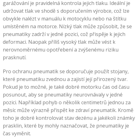
garážování je pravidelná kontrola jejich tlaku. Ideální je
udržovat tlak ve shodě s doporučením výrobce, což lze
obvykle nalézt v manuálu k motocyklu nebo na štítku
umístěném na motorce. Nízký tlak může způsobit, že se
pneumatiky zadrží v jedné pozici, což přispěje k jejich
deformaci. Naopak příliš vysoký tlak může vést k
nerovnoměrnému opotřebení a zvýšenému riziku
prasknutí.
Pro ochranu pneumatik se doporučuje použít stojany,
které pneumatiku zvednou a zajistí její přirozený tvar.
Pokud je to možné, je také dobré motorku čas od času
posunout, aby se pneumatiky neurovnávaly v jedné
pozici. Například pohyb o několik centimetrů jednou za
měsíc může výrazně přispět ke zdraví pneumatik. Kromě
toho je dobré kontrolovat stav dezénu a jakékoli známky
prasklin, které by mohly naznačovat, že pneumatiky je
čas vyměnit.