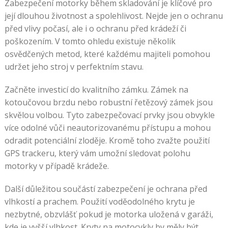
Zabezpečení motorky během skladování je klíčové pro
její dlouhou životnost a spolehlivost. Nejde jen o ochranu
před vlivy počasí, ale i o ochranu před krádeží či
poškozením. V tomto ohledu existuje několik
osvědčených metod, které každému majiteli pomohou
udržet jeho stroj v perfektním stavu.
Začněte investicí do kvalitního zámku. Zámek na
kotoučovou brzdu nebo robustní řetězový zámek jsou
skvělou volbou. Tyto zabezpečovací prvky jsou obvykle
více odolné vůči neautorizovanému přístupu a mohou
odradit potenciální zloděje. Kromě toho zvažte použití
GPS trackeru, který vám umožní sledovat polohu
motorky v případě krádeže.
Další důležitou součástí zabezpečení je ochrana před
vlhkostí a prachem. Použití voděodolného krytu je
nezbytné, obzvlášť pokud je motorka uložená v garáži,
kde je vyšší vlhkost. Kryty na motocykly by měly být