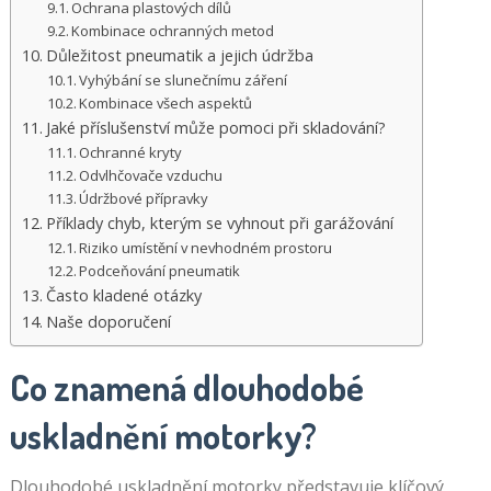
Ochrana plastových dílů
Kombinace ochranných metod
Důležitost pneumatik a jejich údržba
Vyhýbání se slunečnímu záření
Kombinace všech aspektů
Jaké příslušenství může pomoci při skladování?
Ochranné kryty
Odvlhčovače vzduchu
Údržbové přípravky
Příklady chyb, kterým se vyhnout při garážování
Riziko umístění v nevhodném prostoru
Podceňování pneumatik
Často kladené otázky
Naše doporučení
Co znamená dlouhodobé
uskladnění motorky?
Dlouhodobé uskladnění motorky představuje klíčový