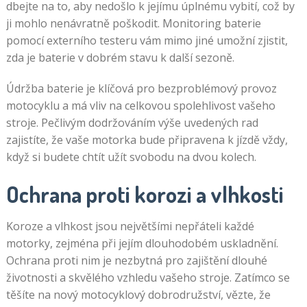
dbejte na to, aby nedošlo k jejímu úplnému vybití, což by
ji mohlo nenávratně poškodit. Monitoring baterie
pomocí externího testeru vám mimo jiné umožní zjistit,
zda je baterie v dobrém stavu k další sezoně.
Údržba baterie je klíčová pro bezproblémový provoz
motocyklu a má vliv na celkovou spolehlivost vašeho
stroje. Pečlivým dodržováním výše uvedených rad
zajistíte, že vaše motorka bude připravena k jízdě vždy,
když si budete chtít užít svobodu na dvou kolech.
Ochrana proti korozi a vlhkosti
Koroze a vlhkost jsou největšími nepřáteli každé
motorky, zejména při jejím dlouhodobém uskladnění.
Ochrana proti nim je nezbytná pro zajištění dlouhé
životnosti a skvělého vzhledu vašeho stroje. Zatímco se
těšíte na nový motocyklový dobrodružství, vězte, že