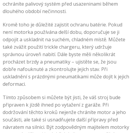
ochráníte palivový systém před usazeninami během
dlouhého období nečinnosti.
Kromě toho je důležité zajistit ochranu batérie. Pokud
není motorka používána delší dobu, doporučuje se ji
odpojit a uskladnit na suchém, chladném místě. Můžete
také zvážit použití trickle chargeru, který udržuje
správnou úroveň nabití. Dále byste měli několikrát
procházet brzdy a pneumatiky – ujistěte se, že jsou
dobře nafouknuté a zkontrolujte jejich stav. Při
uskladnění s prázdnými pneumatikami může dojít k jejich
deformaci.
Tímto způsobem si můžete být jisti, že váš stroj bude
připraven k jízdě ihned po vytažení z garáže. Při
dodržování těchto kroků nejenže chráníte motor a jeho
součásti, ale také si usnadňujete další přípravy před
návratem na silnici. Být zodpovědným majitelem motorky