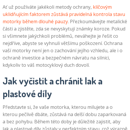
Ať už používáte jakékoli metody ochrany,
klíčovým
uklidňujícím faktorem zůstává pravidelná kontrola stavu
motorky během dlouhé pauzy
. Přezkoumávejte metalické
části a zjistěte, zda se nevyskytují známky koroze. Pokud
si všimnete jakýchkoli problémů, neváhejte je řešit co
nejdříve, abyste se vyhnuli většímu poškození. Ochrana
vaší motorky není jen o zachování jejího vzhledu, ale i o
ochraně investice a bezpečném návratu na silnici,
kdykoliv to váš motocyklový duch dovolí.
Jak vyčistit a chránit lak a
plastové díly
Představte si, že vaše motorka, kterou milujete a o
kterou pečlivě dbáte, zůstává na delší dobu zaparkovaná
a bez pohybu. Během této doby je důležité zajistit, aby
lak a plastové díly zůstaly v perfektním stavu, což výrazně