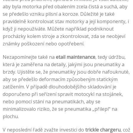
aby byla motorka před obalením zcela čistá a suchá, aby
se předešlo vzniku plísní a koroze. Důležité je také
pravidelně kontrolovat stav motorky a její komponenty, i
když ji nepoužíváte. Můžete například podniknout
procházky kolem stroje a zkontrolovat, zda se neobjeví
známky poškození nebo opotřebení.
Nezapomínejte také na
etail maintenance
, tedy údržbu,
která je zaměřena na detaily, jakými jsou pneumatiky a
brzdy. Ujistěte se, že pneumatiky jsou dobře nafouknuté,
aby se předešlo deformacím způsobeným statickým
zatížením. V případě dlouhodobějšího skladování je
doporučeno při seřízení spravit motocykl na stojánek,
nebo pomocí stání na pneumatikách, aby se
minimalizovalo riziko, že se pneumatika „přilepí“ na
plochu.
V neposlední řadě zvažte investici do
trickle chargeru
, což