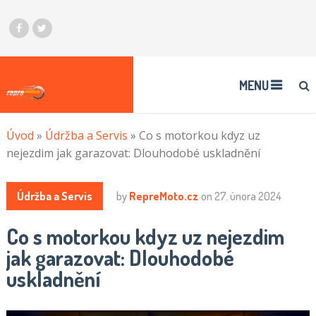
MENU
Úvod
»
Údržba a Servis
»
Co s motorkou kdyz uz
nejezdim jak garazovat: Dlouhodobé uskladnění
Údržba a Servis
by
RepreMoto.cz
on
27. února 2024
Co s motorkou kdyz uz nejezdim
jak garazovat: Dlouhodobé
uskladnění