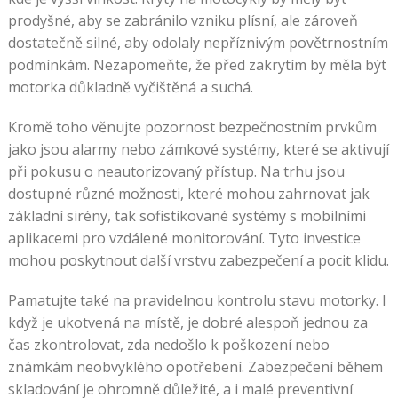
prodyšné, aby se zabránilo vzniku plísní, ale zároveň
dostatečně silné, aby odolaly nepříznivým povětrnostním
podmínkám. Nezapomeňte, že před zakrytím by měla být
motorka důkladně vyčištěná a suchá.
Kromě toho věnujte pozornost bezpečnostním prvkům
jako jsou alarmy nebo zámkové systémy, které se aktivují
při pokusu o neautorizovaný přístup. Na trhu jsou
dostupné různé možnosti, které mohou zahrnovat jak
základní sirény, tak sofistikované systémy s mobilními
aplikacemi pro vzdálené monitorování. Tyto investice
mohou poskytnout další vrstvu zabezpečení a pocit klidu.
Pamatujte také na pravidelnou kontrolu stavu motorky. I
když je ukotvená na místě, je dobré alespoň jednou za
čas zkontrolovat, zda nedošlo k poškození nebo
známkám neobvyklého opotřebení. Zabezpečení během
skladování je ohromně důležité, a i malé preventivní