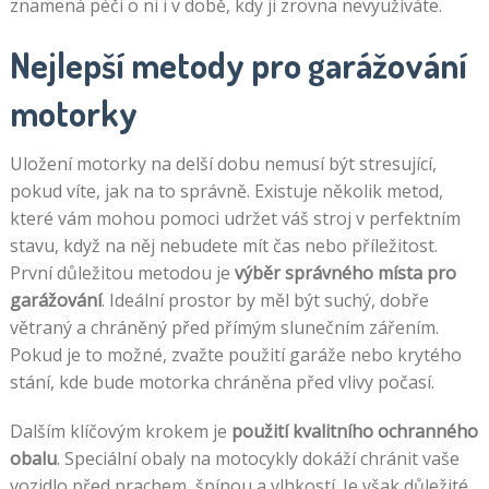
znamená péči o ni i v době, kdy ji zrovna nevyužíváte.
Nejlepší metody pro garážování
motorky
Uložení motorky na delší dobu nemusí být stresující,
pokud víte, jak na to správně. Existuje několik metod,
které vám mohou pomoci udržet váš stroj v perfektním
stavu, když na něj nebudete mít čas nebo příležitost.
První důležitou metodou je
výběr správného místa pro
garážování
. Ideální prostor by měl být suchý, dobře
větraný a chráněný před přímým slunečním zářením.
Pokud je to možné, zvažte použití garáže nebo krytého
stání, kde bude motorka chráněna před vlivy počasí.
Dalším klíčovým krokem je
použití kvalitního ochranného
obalu
. Speciální obaly na motocykly dokáží chránit vaše
vozidlo před prachem, špínou a vlhkostí. Je však důležité,