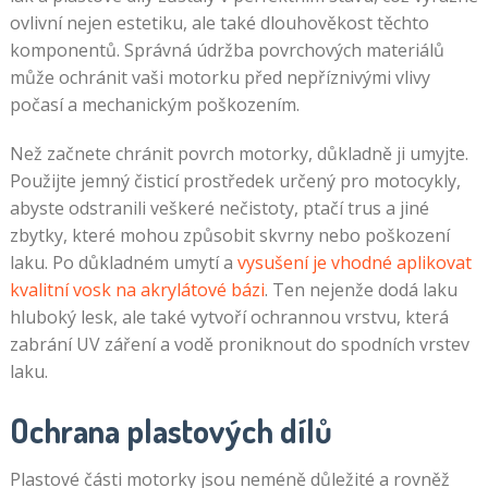
ovlivní nejen estetiku, ale také dlouhověkost těchto
komponentů. Správná údržba povrchových materiálů
může ochránit vaši motorku před nepříznivými vlivy
počasí a mechanickým poškozením.
Než začnete chránit povrch motorky, důkladně ji umyjte.
Použijte jemný čisticí prostředek určený pro motocykly,
abyste odstranili veškeré nečistoty, ptačí trus a jiné
zbytky, které mohou způsobit skvrny nebo poškození
laku. Po důkladném umytí a
vysušení je vhodné aplikovat
kvalitní vosk na akrylátové bázi
. Ten nejenže dodá laku
hluboký lesk, ale také vytvoří ochrannou vrstvu, která
zabrání UV záření a vodě proniknout do spodních vrstev
laku.
Ochrana plastových dílů
Plastové části motorky jsou neméně důležité a rovněž