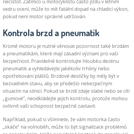
nečistot. Zatímco u motocyklistů často jízdu v letním
vedru ocení, může to mít fatální dopad na chladicí výkon,
pokud není motor správně udržován.
Kontrola brzd a pneumatik
Kromě motoru je nutné věnovat pozornost také brzdám
a pneumatikám, které mají zásadní význam pro vaši
bezpečnost. Pravidelně kontrolujte hloubku dezénu
pneumatik a vyhledávejte jakékoliv trhliny nebo
opotřebování plášťů. Brzdové destičky by měly být v
bezvadném stavu, aby se předešlo nebezpečným
situacím na silnici. Pokud se brzdí zdaje slabé nebo se cítí
„gumové“, neodkládejte jejich kontrolu, protože mohou
ovlivnit vaši schopnost bezpečně zastavit.
Například, pokud si všimnete, že vám motorka často
„skáče“ na volnoběh, může to být signalizace problémů