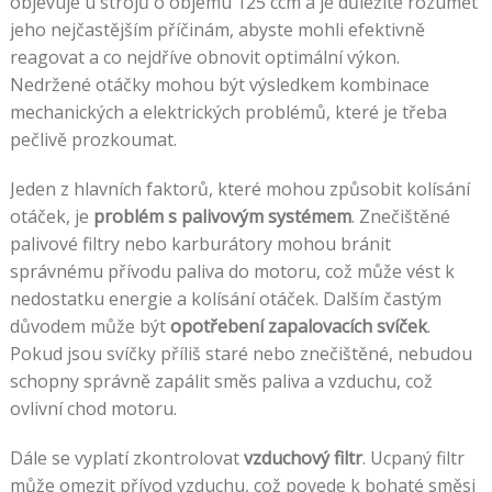
objevuje u strojů o objemu 125 ccm a je důležité rozumět
jeho nejčastějším příčinám, abyste mohli efektivně
reagovat a co nejdříve obnovit optimální výkon.
Nedržené otáčky mohou být výsledkem kombinace
mechanických a elektrických problémů, které je třeba
pečlivě prozkoumat.
Jeden z hlavních faktorů, které mohou způsobit kolísání
otáček, je
problém s palivovým systémem
. Znečištěné
palivové filtry nebo karburátory mohou bránit
správnému přívodu paliva do motoru, což může vést k
nedostatku energie a kolísání otáček. Dalším častým
důvodem může být
opotřebení zapalovacích svíček
.
Pokud jsou svíčky příliš staré nebo znečištěné, nebudou
schopny správně zapálit směs paliva a vzduchu, což
ovlivní chod motoru.
Dále se vyplatí zkontrolovat
vzduchový filtr
. Ucpaný filtr
může omezit přívod vzduchu, což povede k bohaté směsi