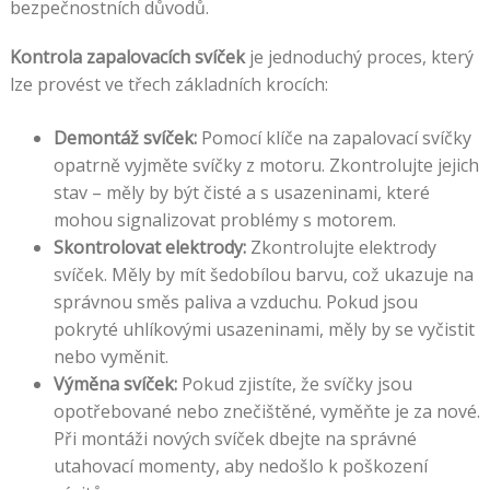
bezpečnostních důvodů.
Kontrola zapalovacích svíček
je jednoduchý proces, který
lze provést ve třech základních krocích:
Demontáž svíček:
Pomocí klíče na zapalovací svíčky
opatrně vyjměte svíčky z motoru. Zkontrolujte jejich
stav – měly by být čisté a s usazeninami, které
mohou signalizovat problémy s motorem.
Skontrolovat elektrody:
Zkontrolujte elektrody
svíček. Měly by mít šedobílou barvu, což ukazuje na
správnou směs paliva a vzduchu. Pokud jsou
pokryté uhlíkovými usazeninami, měly by se vyčistit
nebo vyměnit.
Výměna svíček:
Pokud zjistíte, že svíčky jsou
opotřebované nebo znečištěné, vyměňte je za nové.
Při montáži nových svíček dbejte na správné
utahovací momenty, aby nedošlo k poškození