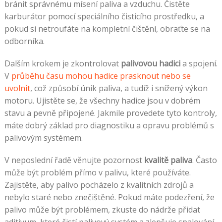
bránit správnému mísení paliva a vzduchu. Čistěte
karburátor pomocí speciálního čisticího prostředku, a
pokud si netroufáte na kompletní čištění, obraťte se na
odborníka.
Dalším krokem je zkontrolovat
palivovou hadici
a spojení.
V
průběhu času mohou hadice prasknout nebo se
uvolnit
, což způsobí únik paliva, a tudíž i snížený výkon
motoru. Ujistěte se, že všechny hadice jsou v dobrém
stavu a pevně připojené. Jakmile provedete tyto kontroly,
máte dobrý základ pro diagnostiku a opravu problémů s
palivovým systémem.
V neposlední řadě věnujte pozornost
kvalitě paliva
. Často
může být problém přímo v palivu, které používáte.
Zajistěte, aby palivo pocházelo z kvalitních zdrojů a
nebylo staré nebo znečištěné. Pokud máte podezření, že
palivo může být problémem, zkuste do nádrže přidat