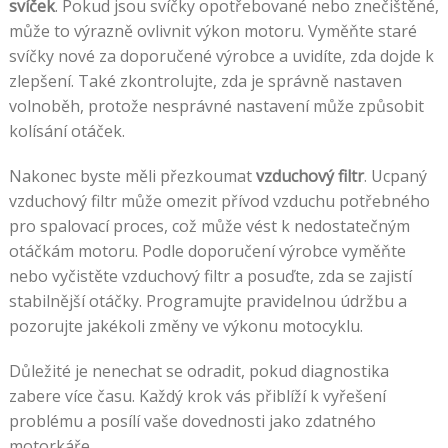
svíček
. Pokud jsou svíčky opotřebované nebo znečištěné,
může to výrazně ovlivnit výkon motoru. Vyměňte staré
svíčky nové za doporučené výrobce a uvidíte, zda dojde k
zlepšení. Také zkontrolujte, zda je správně nastaven
volnoběh, protože nesprávné nastavení může způsobit
kolísání otáček.
Nakonec byste měli přezkoumat
vzduchový filtr
. Ucpaný
vzduchový filtr může omezit přívod vzduchu potřebného
pro spalovací proces, což může vést k nedostatečným
otáčkám motoru. Podle doporučení výrobce vyměňte
nebo vyčistěte vzduchový filtr a posuďte, zda se zajistí
stabilnější otáčky. Programujte pravidelnou údržbu a
pozorujte jakékoli změny ve výkonu motocyklu.
Důležité je nenechat se odradit, pokud diagnostika
zabere více času. Každý krok vás přiblíží k vyřešení
problému a posílí vaše dovednosti jako zdatného
motorkáře.