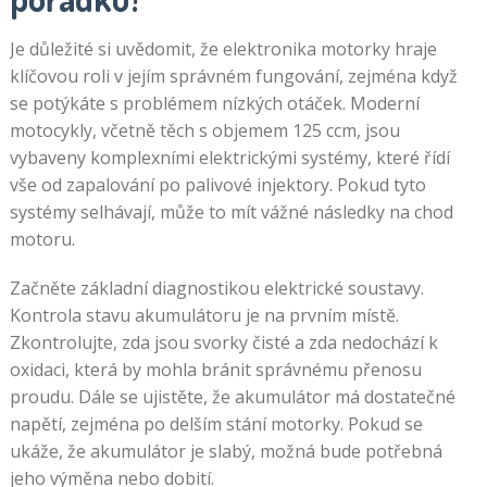
Je důležité si uvědomit, že elektronika motorky hraje
klíčovou roli v jejím správném fungování, zejména když
se potýkáte s problémem nízkých otáček. Moderní
motocykly, včetně těch s objemem 125 ccm, jsou
vybaveny komplexními elektrickými systémy, které řídí
vše od zapalování po palivové injektory. Pokud tyto
systémy selhávají, může to mít vážné následky na chod
motoru.
Začněte základní diagnostikou elektrické soustavy.
Kontrola stavu akumulátoru je na prvním místě.
Zkontrolujte, zda jsou svorky čisté a zda nedochází k
oxidaci, která by mohla bránit správnému přenosu
proudu. Dále se ujistěte, že akumulátor má dostatečné
napětí, zejména po delším stání motorky. Pokud se
ukáže, že akumulátor je slabý, možná bude potřebná
jeho výměna nebo dobití.