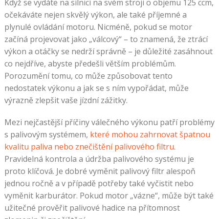
Když se vydáte na silnici na svém stroji o objemu 125 ccm,
očekáváte nejen skvělý výkon, ale také příjemné a
plynulé ovládání motoru. Nicméně, pokud se motor
začíná projevovat jako „válcový“ – to znamená, že ztrácí
výkon a otáčky se nedrží správně – je důležité zasáhnout
co nejdříve, abyste předešli větším problémům.
Porozumění tomu, co může způsobovat tento
nedostatek výkonu a jak se s ním vypořádat, může
výrazně zlepšit vaše jízdní zážitky.
Mezi nejčastější příčiny válečného výkonu patří problémy
s palivovým systémem,
které mohou zahrnovat špatnou
kvalitu paliva nebo znečištění palivového filtru
.
Pravidelná kontrola a údržba palivového systému je
proto klíčová. Je dobré vyměnit palivový filtr alespoň
jednou ročně a v případě potřeby také vyčistit nebo
vyměnit karburátor. Pokud motor „vázne“, může být také
užitečné prověřit palivové hadice na přítomnost