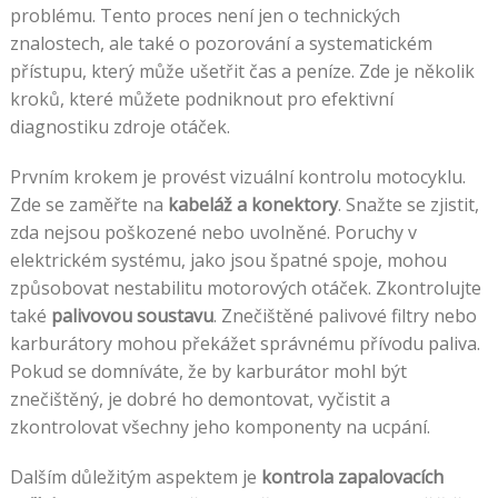
problému. Tento proces není jen o technických
znalostech, ale také o pozorování a systematickém
přístupu, který může ušetřit čas a peníze. Zde je několik
kroků, které můžete podniknout pro efektivní
diagnostiku zdroje otáček.
Prvním krokem je provést vizuální kontrolu motocyklu.
Zde se zaměřte na
kabeláž a konektory
. Snažte se zjistit,
zda nejsou poškozené nebo uvolněné. Poruchy v
elektrickém systému, jako jsou špatné spoje, mohou
způsobovat nestabilitu motorových otáček. Zkontrolujte
také
palivovou soustavu
. Znečištěné palivové filtry nebo
karburátory mohou překážet správnému přívodu paliva.
Pokud se domníváte, že by karburátor mohl být
znečištěný, je dobré ho demontovat, vyčistit a
zkontrolovat všechny jeho komponenty na ucpání.
Dalším důležitým aspektem je
kontrola zapalovacích