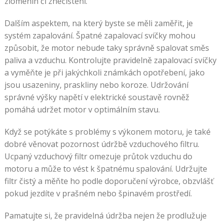
zlomenin či znečištění.
Dalším aspektem, na který byste se měli zaměřit, je
systém zapalování. Špatné zapalovací svíčky mohou
způsobit, že motor nebude taky správně spalovat směs
paliva a vzduchu. Kontrolujte pravidelně zapalovací svíčky
a vyměňte je při jakýchkoli známkách opotřebení, jako
jsou usazeniny, praskliny nebo koroze. Udržování
správné výšky napětí v elektrické soustavě rovněž
pomáhá udržet motor v optimálním stavu.
Když se potýkáte s problémy s výkonem motoru, je také
dobré věnovat pozornost údržbě vzduchového filtru.
Ucpaný vzduchový filtr omezuje průtok vzduchu do
motoru a může to vést k špatnému spalování. Udržujte
filtr čistý a měňte ho podle doporučení výrobce, obzvlášť
pokud jezdíte v prašném nebo špinavém prostředí.
Pamatujte si, že pravidelná údržba nejen že prodlužuje