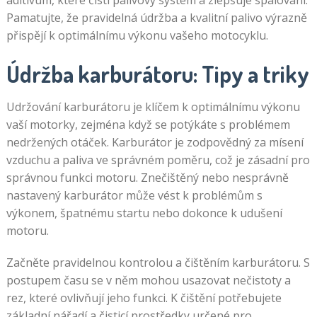
aditivum, které čistí palivový systém a zlepšuje spalování.
Pamatujte, že pravidelná údržba a kvalitní palivo výrazně
přispějí k optimálnímu výkonu vašeho motocyklu.
Údržba karburátoru: Tipy a triky
Udržování karburátoru je klíčem k optimálnímu výkonu
vaší motorky, zejména když se potýkáte s problémem
nedržených otáček. Karburátor je zodpovědný za mísení
vzduchu a paliva ve správném poměru, což je zásadní pro
správnou funkci motoru. Znečištěný nebo nesprávně
nastavený karburátor může vést k problémům s
výkonem, špatnému startu nebo dokonce k udušení
motoru.
Začněte pravidelnou kontrolou a čištěním karburátoru. S
postupem času se v něm mohou usazovat nečistoty a
rez, které ovlivňují jeho funkci. K čištění potřebujete
základní nářadí a čisticí prostředky určené pro