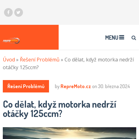
MENU
Úvod
»
Řešení Problémů
»
Co dělat, když motorka nedrží
otáčky 125ccm?
Řešení Problémů
by
RepreMoto.cz
on
30. března 2024
Co dělat, když motorka nedrží
otáčky 125ccm?