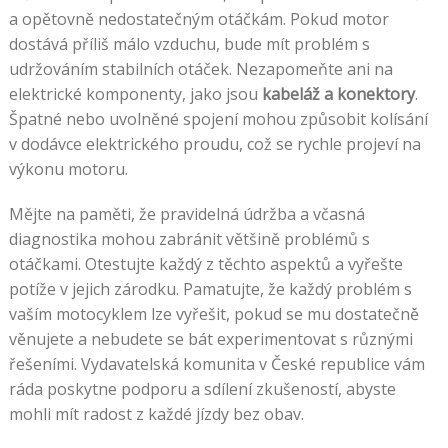
a opětovně nedostatečným otáčkám. Pokud motor
dostává příliš málo vzduchu, bude mít problém s
udržováním stabilních otáček. Nezapomeňte ani na
elektrické komponenty, jako jsou
kabeláž a konektory
.
Špatné nebo uvolněné spojení mohou způsobit kolísání
v dodávce elektrického proudu, což se rychle projeví na
výkonu motoru.
Mějte na paměti, že pravidelná údržba a včasná
diagnostika mohou zabránit většině problémů s
otáčkami. Otestujte každý z těchto aspektů a vyřešte
potíže v jejich zárodku. Pamatujte, že každý problém s
vaším motocyklem lze vyřešit, pokud se mu dostatečně
věnujete a nebudete se bát experimentovat s různými
řešeními. Vydavatelská komunita v České republice vám
ráda poskytne podporu a sdílení zkušeností, abyste
mohli mít radost z každé jízdy bez obav.