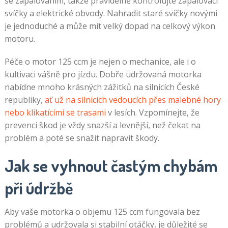
se zapalováním, takže pravidelně kontrolujte zapalovací
svíčky a elektrické obvody. Nahradit staré svíčky novými
je jednoduché a může mít velký dopad na celkový výkon
motoru.
Péče o motor 125 ccm je nejen o mechanice, ale i o
kultivaci vášně pro jízdu. Dobře udržovaná motorka
nabídne mnoho krásných zážitků na silnicích České
republiky,
ať už na silnicích vedoucích přes malebné hory
nebo klikatícími se trasami
v lesích. Vzpomínejte, že
prevenci škod je vždy snazší a levnější, než čekat na
problém a poté se snažit napravit škody.
Jak se vyhnout častým chybám
při údržbě
Aby vaše motorka o objemu 125 ccm fungovala bez
problémů a udržovala si stabilní otáčky, je důležité se