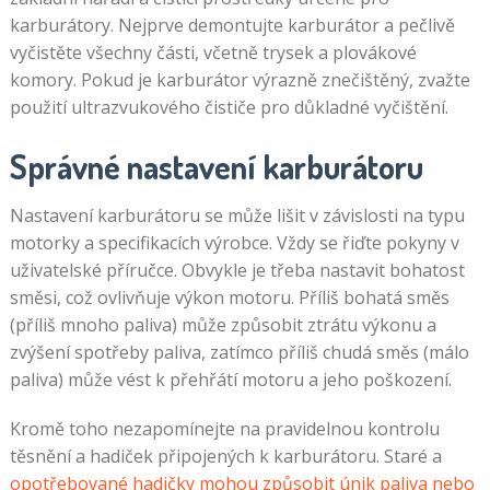
karburátory. Nejprve demontujte karburátor a pečlivě
vyčistěte všechny části, včetně trysek a plovákové
komory. Pokud je karburátor výrazně znečištěný, zvažte
použití ultrazvukového čističe pro důkladné vyčištění.
Správné nastavení karburátoru
Nastavení karburátoru se může lišit v závislosti na typu
motorky a specifikacích výrobce. Vždy se řiďte pokyny v
uživatelské příručce. Obvykle je třeba nastavit bohatost
směsi, což ovlivňuje výkon motoru. Příliš bohatá směs
(příliš mnoho paliva) může způsobit ztrátu výkonu a
zvýšení spotřeby paliva, zatímco příliš chudá směs (málo
paliva) může vést k přehřátí motoru a jeho poškození.
Kromě toho nezapomínejte na pravidelnou kontrolu
těsnění a hadiček připojených k karburátoru. Staré a
opotřebované hadičky mohou způsobit únik paliva nebo