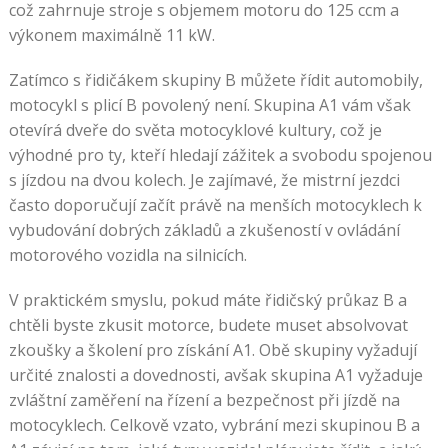
což zahrnuje stroje s objemem motoru do 125 ccm a
výkonem maximálně 11 kW.
Zatímco s řidičákem skupiny B můžete řídit automobily,
motocykl s plicí B povolený není. Skupina A1 vám však
otevírá dveře do světa motocyklové kultury, což je
výhodné pro ty, kteří hledají zážitek a svobodu spojenou
s jízdou na dvou kolech. Je zajímavé, že mistrní jezdci
často doporučují začít právě na menších motocyklech k
vybudování dobrých základů a zkušeností v ovládání
motorového vozidla na silnicích.
V praktickém smyslu, pokud máte řidičský průkaz B a
chtěli byste zkusit motorce, budete muset absolvovat
zkoušky a školení pro získání A1. Obě skupiny vyžadují
určité znalosti a dovednosti, avšak skupina A1 vyžaduje
zvláštní zaměření na řízení a bezpečnost při jízdě na
motocyklech. Celkově vzato, vybrání mezi skupinou B a