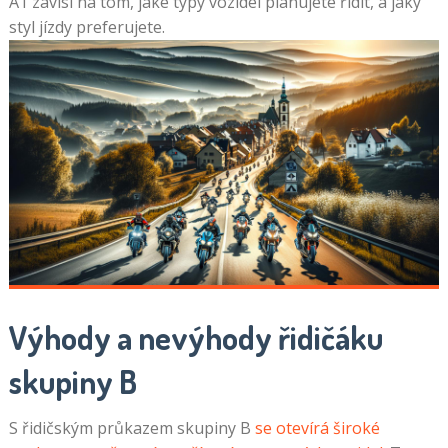
A1 závisí na tom, jaké typy vozidel plánujete řídit, a jaký
styl jízdy preferujete.
Výhody a nevýhody řidičáku
skupiny B
S řidičským průkazem skupiny B
se otevírá široké