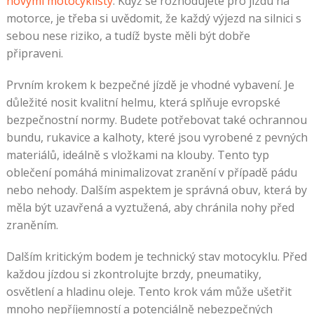
novými motocyklisty
. Když se rozhodujete pro jízdu na
motorce, je třeba si uvědomit, že každý výjezd na silnici s
sebou nese riziko, a tudíž byste měli být dobře
připraveni.
Prvním krokem k bezpečné jízdě je vhodné vybavení. Je
důležité nosit kvalitní helmu, která splňuje evropské
bezpečnostní normy. Budete potřebovat také ochrannou
bundu, rukavice a kalhoty, které jsou vyrobené z pevných
materiálů, ideálně s vložkami na klouby. Tento typ
oblečení pomáhá minimalizovat zranění v případě pádu
nebo nehody. Dalším aspektem je správná obuv, která by
měla být uzavřená a vyztužená, aby chránila nohy před
zraněním.
Dalším kritickým bodem je technický stav motocyklu. Před
každou jízdou si zkontrolujte brzdy, pneumatiky,
osvětlení a hladinu oleje. Tento krok vám může ušetřit
mnoho nepříjemností a potenciálně nebezpečných