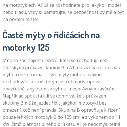
na motocyklech. Ať už se rozhodnete pro jakýkoli model
nebo trasu, vždy si pamatujte, že bezpečnost by měla být
na prvním místě!
Časté mýty o řidičácích na
motorky 125
Mnoho začínajících jezdců, kteří se rozhodují mezi
řidičskými průkazy skupiny B a A1, naráží na celou řadu
mýtů a dezinformací. Tyto mýty mohou ovlivnit
rozhodování a k některým je třeba přistupovat
obezřetně, abychom se vyhnuli nesprávným závěrům.
Například spousta lidí se domnívá, že s průkazem
skupiny B může jezdec řídit jakýkoli motocykl bez
omezení, což není pravda. Skupina B opravňuje k řízení
pouze lehkých motocyklů do 125 cm³ a s výkonem do 11
kW, čímž platnost plného průkazu A1 je neodmyslitelná