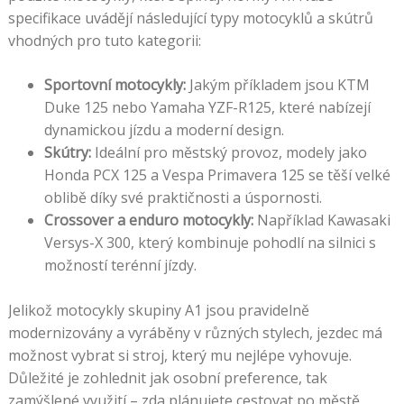
specifikace uvádějí následující typy motocyklů a skútrů
vhodných pro tuto kategorii:
Sportovní motocykly:
Jakým příkladem jsou KTM
Duke 125 nebo Yamaha YZF-R125, které nabízejí
dynamickou jízdu a moderní design.
Skútry:
Ideální pro městský provoz, modely jako
Honda PCX 125 a Vespa Primavera 125 se těší velké
oblibě díky své praktičnosti a úspornosti.
Crossover a enduro motocykly:
Například Kawasaki
Versys-X 300, který kombinuje pohodlí na silnici s
možností terénní jízdy.
Jelikož motocykly skupiny A1 jsou pravidelně
modernizovány a vyráběny v různých stylech, jezdec má
možnost vybrat si stroj, který mu nejlépe vyhovuje.
Důležité je zohlednit jak osobní preference, tak
zamýšlené využití – zda plánujete cestovat po městě,