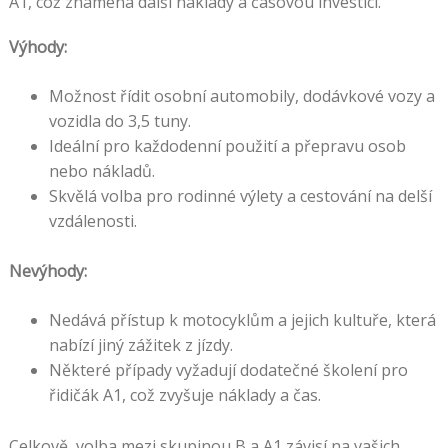
A1, což znamená další náklady a časovou investici.
Výhody:
Možnost řídit osobní automobily, dodávkové vozy a
vozidla do 3,5 tuny.
Ideální pro každodenní použití a přepravu osob
nebo nákladů.
Skvělá volba pro rodinné výlety a cestování na delší
vzdálenosti.
Nevýhody:
Nedává přístup k motocyklům a jejich kultuře, která
nabízí jiný zážitek z jízdy.
Některé případy vyžadují dodatečné školení pro
řidičák A1, což zvyšuje náklady a čas.
Celkově, volba mezi skupinou B a A1 závisí na vašich