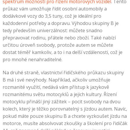
spektrum možností pro řízení motorových vozidel
. Tento
průkaz vám umožňuje řídit osobní automobily a
dodávkové vozy do 3,5 tuny, což je ideální pro
každodenní potřeby a dopravu. Výhodou skupiny B je
tedy především univerzálnost: můžete snadno
přepravovat rodinu, přátele nebo zboží. Také nabízí
určitou úroveň svobody, protože autem se můžete
dostat téměř kamkoliv, a to i na delší vzdálenosti, což je
pro mnohé nenahraditelné.
Na druhé straně, vlastnictví řidičského průkazu skupiny
B má i své nevýhody. Například, ačkoliv umožňuje
rozmanité využití, nedává vám přístup k jazykově
rozmanitému světu motocyklů a jejich kultury. Řízení
motocyklu přináší jiný zážitek – pocit svobody na dvou
kolech, který je těžko porovnatelný s jízdou autem. Navíc,
pokud máte pouze skupinu B a chcete vyzkoušet jízdu na
motorce, musíte absolvovat zkoušky a školení pro řidičák