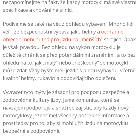
nezapomínejme na fakt, že každý motocykl má své vlastní
specifikace a chování na silnici.
Podívejme se také na věc z pohledu vybavení. Mnoho lidí
věří, že bezpečnostní výbava jako helmy a
ochranné
oblečení není nutná pro jízdu na „menších
“ strojích. Opak
je však pravdou. Bez ohledu na výkon motocyklu je
důležité chránit se před potenciálními zraněními, a to bez
ohledu na to, jak „malý“ nebo „neškodný“ se motocykl
může zdát. Vždy byste měli jezdit s plnou výbavou, včetně
kvalitní helmy, rukavicí a odpovídajícího oblečení.
Vyvracet tyto mýty je zásadní pro podporu bezpečné a
zodpovědné kultury jízdy. Jsme komunita, která se
navzájem podporuje a snaží se zajistit, aby každý nový
motocyklový jezdec měl všechny potřebné informace a
prostředky pro to, aby si mohl užít jízdu na motocyklu
bezpečně a zodpovědně.