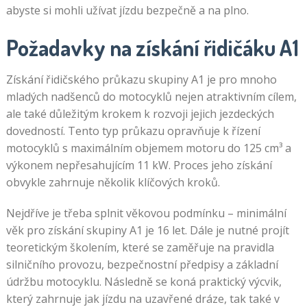
abyste si mohli užívat jízdu bezpečně a na plno.
Požadavky na získání řidičáku A1
Získání řidičského průkazu skupiny A1 je pro mnoho
mladých nadšenců do motocyklů nejen atraktivním cílem,
ale také důležitým krokem k rozvoji jejich jezdeckých
dovedností. Tento typ průkazu opravňuje k řízení
motocyklů s maximálním objemem motoru do 125 cm³ a
výkonem nepřesahujícím 11 kW. Proces jeho získání
obvykle zahrnuje několik klíčových kroků.
Nejdříve je třeba splnit věkovou podmínku – minimální
věk pro získání skupiny A1 je 16 let. Dále je nutné projít
teoretickým školením, které se zaměřuje na pravidla
silničního provozu, bezpečnostní předpisy a základní
údržbu motocyklu. Následně se koná praktický výcvik,
který zahrnuje jak jízdu na uzavřené dráze, tak také v