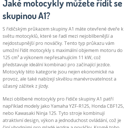
Jaké motocykly můžete řídit se
skupinou A1?
S řidičským průkazem skupiny A1 máte otevřené dveře k
světu motocyklů, které se řadí mezi nejoblíbenější a
nejdostupnější pro nováčky. Tento typ průkazu vám
umožní řídit motocykly s maximální objemem motoru do
125 cm³ a výkonem nepřesahujícím 11 kW, což
představuje ideální kombinaci pro začínající jezdce.
Motocykly této kategorie jsou nejen ekonomické na
provoz, ale také nabízejí skvělou manévrovatelnost a
úžasný zážitek z jízdy.
Mezi oblíbené motocykly pro řidiče skupiny A1 patří
například modely jako Yamaha YZF-R125, Honda CBF125,
nebo Kawasaki Ninja 125. Tyto stroje kombinují
atraktivní design, výkon a jednoduchost ovládání, což je
činí vhodnými pro mladé jezdce a nováčky. Kromě toho