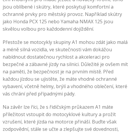
jsou oblíbené i skútry, které poskytují komfortní a
ochranné prvky pro městský provoz. Například skútry
jako Honda PCX 125 nebo Yamaha NMAX 125 jsou
skvělou volbou pro každodenní dojíždění.
Přestože se motocykly skupiny A1 mohou zdát jako malá
a méně silná vozidla, ve skutečnosti vám dokážou
nabídnout dostatečnou rychlost a akceleraci pro
bezpečné a zábavné jízdy na silnici. Důležité je ovšem mít
na paměti, že bezpečnost je na prvním místě. Před
každou jízdou se ujistěte, že máte vhodné ochranné
vybavení, včetně helmy, brýlí a vhodného oblečení, které
vás chrání před případnými pády.
Na závěr lze říci, že s řidičským průkazem A1 máte
příležitost vstoupit do motocyklové kultury a prožít
vzrušení, které jízda na motorce přináší. Buďte však
zodpovědní, stále se učte a zlepšujte své dovednosti,