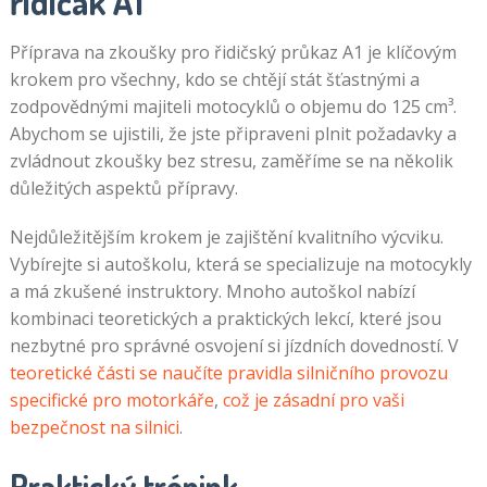
řidičák A1
Příprava na zkoušky pro řidičský průkaz A1 je klíčovým
krokem pro všechny, kdo se chtějí stát šťastnými a
zodpovědnými majiteli motocyklů o objemu do 125 cm³.
Abychom se ujistili, že jste připraveni plnit požadavky a
zvládnout zkoušky bez stresu, zaměříme se na několik
důležitých aspektů přípravy.
Nejdůležitějším krokem je zajištění kvalitního výcviku.
Vybírejte si autoškolu, která se specializuje na motocykly
a má zkušené instruktory. Mnoho autoškol nabízí
kombinaci teoretických a praktických lekcí, které jsou
nezbytné pro správné osvojení si jízdních dovedností. V
teoretické části se naučíte pravidla silničního provozu
specifické pro motorkáře
,
což je zásadní pro vaši
bezpečnost na silnici
.
Praktický trénink