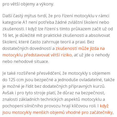
pro větší objemy a výkony.
Další častý mýtus tvrdí, že pro řízení motocyklu v rámci
kategorie A1 není potřeba žádné zvláštní školení nebo
zkušenosti. I když lze řízení s tímto průkazem začít už od
16 let, je důležité mít praktické zkušenosti a absolvovat
školení, které často zahrnuje teorii a praxi. Bez
dostatečných dovedností a
zkušeností může jízda na
motocyklu představovat větší riziko
, ať už jde o nehody
nebo nehodové situace.
Je také rozšířené přesvědčení, že motocykly s objemem
do 125 ccm jsou bezpečné a jednoduše ovladatelné, takže
je možné je řídit bez dodatečných přípravných kurzů.
Avšak i pro tyto stroje platí, že důraz na bezpečnost,
znalosti základních technických aspektů motocyklu a
pochopení silničního provozu hrají klíčovou roli. I
když
jsou motocykly menších objemů vhodné pro začátečníky
,