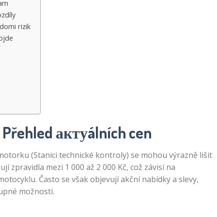
nam
zdíly
domi rizik
ojde
ů
? Přehled актуálních cen
motorku (Stanici technické kontroly) se mohou výrazně lišit
jí zpravidla mezi 1 000 až 2 000 Kč, což závisí na
motocyklu. Často se však objevují akční nabídky a slevy,
stupné možnosti.