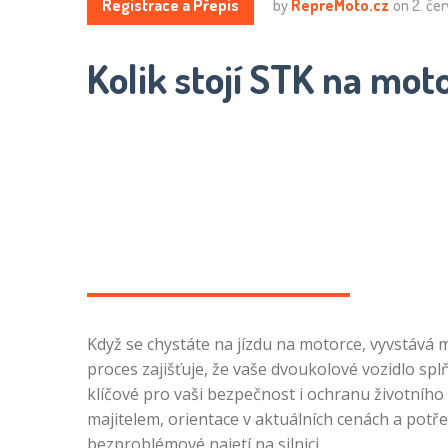
Registrace a Přepis
by
RepreMoto.cz
on
2. če
Kolik stojí STK na mot
Když se chystáte na jízdu na motorce, vyvstává 
proces zajišťuje, že vaše dvoukolové vozidlo sp
klíčové pro vaši bezpečnost i ochranu životního
majitelem, orientace v aktuálních cenách a pot
bezproblémové najetí na silnici.