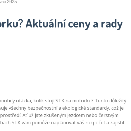
rvna 2025
orku? Aktuální ceny a rady
mnohdy otázka, kolik stojí STK na motorku? Tento důležitý
lňuje všechny bezpečnostní a ekologické standardy, což je
 prostředí. Ať už jste zkušeným jezdcem nebo čerstvým
řebách STK vám pomůže naplánovat váš rozpočet a zajistit