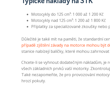
Typické náklady na STK
Motocykly do 125 cm³: 1 000 až 1 200 Kč
Motocykly nad 125 cm³: 1 200 až 1 800 Kč
Příplatky za specializované zkoušky nebo p
Důležité je také mít na paměti, že standardní 
případě zjištění závady na motorce mohou být 
stanice nabízejí balíčky, které mohou zahrnova
Chcete-li se vyhnout dodatečným nákladům, je
všech základních prvků vaší motorky. Zkontrolujt
Také nezapomeňte, že pro provozování motocykl
hrozí pokuty.