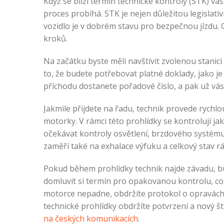
Když se blíží termín technické kontroly (STK) va
proces probíhá. STK je nejen důležitou legislativ
vozidlo je v dobrém stavu pro bezpečnou jízdu.
kroků.
Na začátku byste měli navštívit zvolenou stanici
to, že budete potřebovat platné doklady, jako je
příchodu dostanete pořadové číslo, a pak už vá
Jakmile přijdete na řadu, technik provede rychlo
motorky. V rámci této prohlídky se kontrolují j
očekávat kontroly osvětlení, brzdového systému, 
zaměří také na exhalace výfuku a celkový stav r
Pokud během prohlídky technik najde závadu, b
domluvit si termín pro opakovanou kontrolu, c
motorce nepadne, obdržíte protokol o opravách
technické prohlídky obdržíte potvrzení a nový š
na českých komunikacích
.