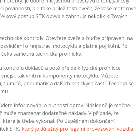
ší motorky, je dobré mít jasnou představu o tom, jak celý
ní povinností, ale také příležitostí ověřit, že vaše motorové
 Celkový postup STK obvykle zahrnuje několik klíčových
 technické kontroly. Otevřete dveře a buďte připraveni na
 osvědčení o registraci motocyklu a platné pojištění. Po
s čeká samotná technická prohlídka.
u kontrolu dokladů a poté přejde k fyzické prohlídce
ak vnější, tak vnitřní komponenty motocyklu. Můžete
tlumičů, pneumatik a dalších kritických částí. Technici se
ámu.
udete informováni o nutnosti oprav. Následně je možné
ož může znamenat dodatečné náklady. V případě, že
, které je třeba vykonat. Po úspěšném dokončení
títek STK,
který je důležitý pro legální provozování vozidla