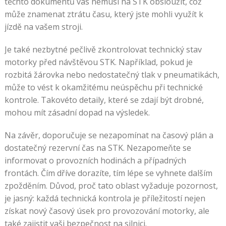
těchto dokumentů vás nemusí na STK obsloužit, což
může znamenat ztrátu času, který jste mohli využít k
jízdě na vašem stroji.
Je také nezbytné pečlivě zkontrolovat technický stav
motorky před návštěvou STK. Například, pokud je
rozbitá žárovka nebo nedostatečný tlak v pneumatikách,
může to vést k okamžitému neúspěchu při technické
kontrole. Takovéto detaily, které se zdají být drobné,
mohou mít zásadní dopad na výsledek.
Na závěr, doporučuje se nezapomínat na časový plán a
dostatečný rezervní čas na STK. Nezapomeňte se
informovat o provozních hodinách a případných
frontách. Čím dříve dorazíte, tím lépe se vyhnete dalším
zpožděním. Důvod, proč tato oblast vyžaduje pozornost,
je jasný: každá technická kontrola je příležitostí nejen
získat nový časový úsek pro provozování motorky, ale
také zajistit vaši bezpečnost na silnici.