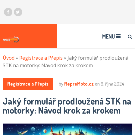
MENU
Úvod
»
Registrace a Přepis
»
Jaký formulář prodloužená
STK na motorky: Návod krok za krokem
Registrace a Přepis
by
RepreMoto.cz
on
6. října 2024
Jaký formulář prodloužená STK na
motorky: Návod krok za krokem