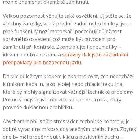
mohlo znamenat okamžité zamítnutí.
Velkou pozornost věnujte také osvětlení. Ujistěte se, že
všechny žárovky, ať už přední, zadní, nebo blinkry, jsou
plně funkční. Mnozí motorkáři podceňují důležitost
správného osvětlení, což může být důvodem pro
zamítnutí při kontrole. Zkontrolujte i pneumatiky –
ideální hloubka dezénu a
správný tlak jsou základními
předpoklady pro bezpečnou jízdu
.
Dalším důležitým krokem je zkontrolovat, zda nedochází
k únikům kapalin, jako je olej nebo chladicí tekutina,
které by mohly signalizovat vážnější technické problémy.
Pokud si nejste jistí, obraťte se na odborníka, který
provede důkladnou prohlídku.
Abychom mohli snížit stres v den technické kontroly, je
dobré vyrazit na místo s dostatečným předstihem. Zbytek
dne by měl proběhnout v klidu a pozitivním duchu –