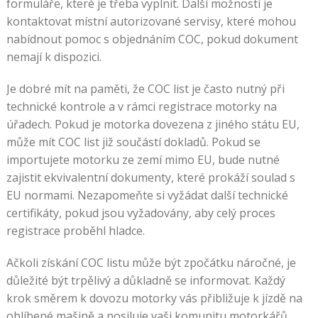
formuláře, které je třeba vyplnit. Další možností je
kontaktovat místní autorizované servisy, které mohou
nabídnout pomoc s objednáním COC, pokud dokument
nemají k dispozici.
Je dobré mít na paměti, že COC list je často nutný při
technické kontrole a v rámci registrace motorky na
úřadech. Pokud je motorka dovezena z jiného státu EU,
může mít COC list již součástí dokladů. Pokud se
importujete motorku ze zemí mimo EU, bude nutné
zajistit ekvivalentní dokumenty, které prokáží soulad s
EU normami. Nezapomeňte si vyžádat další technické
certifikáty, pokud jsou vyžadovány, aby celý proces
registrace proběhl hladce.
Ačkoli získání COC listu může být zpočátku náročné, je
důležité být trpělivý a důkladně se informovat. Každý
krok směrem k dovozu motorky vás přibližuje k jízdě na
oblíbené mašině a posiluje vaši komunitu motorkářů,