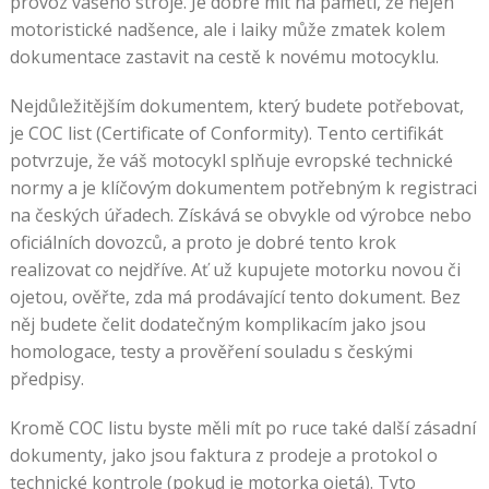
provoz vašeho stroje. Je dobré mít na paměti, že nejen
motoristické nadšence, ale i laiky může zmatek kolem
dokumentace zastavit na cestě k novému motocyklu.
Nejdůležitějším dokumentem, který budete potřebovat,
je COC list (Certificate of Conformity). Tento certifikát
potvrzuje, že váš motocykl splňuje evropské technické
normy a je klíčovým dokumentem potřebným k registraci
na českých úřadech. Získává se obvykle od výrobce nebo
oficiálních dovozců, a proto je dobré tento krok
realizovat co nejdříve. Ať už kupujete motorku novou či
ojetou, ověřte, zda má prodávající tento dokument. Bez
něj budete čelit dodatečným komplikacím jako jsou
homologace, testy a prověření souladu s českými
předpisy.
Kromě COC listu byste měli mít po ruce také další zásadní
dokumenty, jako jsou faktura z prodeje a protokol o
technické kontrole (pokud je motorka ojetá). Tyto