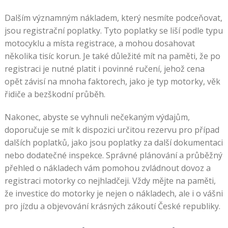
Dalším významným nákladem, který nesmíte podceňovat,
jsou registrační poplatky. Tyto poplatky se liší podle typu
motocyklu a místa registrace, a mohou dosahovat
několika tisíc korun. Je také důležité mít na paměti, že po
registraci je nutné platit i povinné ručení, jehož cena
opět závisí na mnoha faktorech, jako je typ motorky, věk
řidiče a bezškodní průběh.
Nakonec, abyste se vyhnuli nečekaným výdajům,
doporučuje se mít k dispozici určitou rezervu pro případ
dalších poplatků, jako jsou poplatky za další dokumentaci
nebo dodatečné inspekce. Správné plánování a průběžný
přehled o nákladech vám pomohou zvládnout dovoz a
registraci motorky co nejhladčeji. Vždy mějte na paměti,
že investice do motorky je nejen o nákladech, ale i o vášni
pro jízdu a objevování krásných zákoutí České republiky.