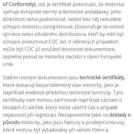
of Conformity)
, což je certifikát potvrzující, že motorka
splňuje evropské normy a technické požadavky. Jeho
důležitost nelze podceňovat, neboť bez něj nebudete
schopni motorku zaregistrovat. Doporučuje se oslovit
výrobce nebo oficiálního distributora, kteří by měli být
schopni poskytnout COC list. V některých případech
může být COC již součástí dovozové dokumentace,
zejména pokud se motorka nachází v rámci Evropské
unie.
Dalším cenným dokumentem jsou
technické certifikáty
,
které dokazují bezproblémový stav motorky, jako je
například evidence předchozí technické kontroly. Tyto
certifikáty vám mohou zahrnovat například záznam o
škodách či údržbě, který může ušetřit čas v případě
nejasností při registraci. Nezapomeňte také na
doklady o
původu
motorky, jako jsou faktury a prodejní smlouvy,
které mohou být vyžadovány při celním řízení a