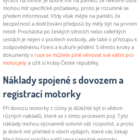
vyrazit na silnice. Je dobré mít na paměti, že některé obce
mohou mít specifické požadavky, proto je rozumné se
předem informovat. Vždy však mějte na paměti, že
bezpečnost a dodržování předpisů by měly být na prvním
místě. Procházka po českých silnicích nebo odlehlých
cestách je nejen o pocitech svobody, ale také o přístupu k
zodpovědnému řízení a kultuře ježdění. S těmito kroky a
dokumenty v
ruce se můžete plně věnovat své vášni pro
motocykly
a užít si krásy České republiky.
Náklady spojené s dovozem a
registrací motorky
Při dovozu motorky z ciziny je důležité být si vědom
různých nákladů, které se s tímto procesem pojí. Tyto
náklady mohou významně ovlivnit váš rozpočet, a proto
je dobré mít přehled o všech výdajích, které vás čekají.
Mezi hlavní položky patří cena samotné motorky,