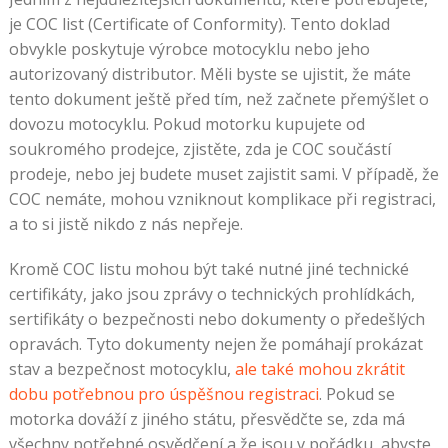
je COC list (Certificate of Conformity). Tento doklad
obvykle poskytuje výrobce motocyklu nebo jeho
autorizovaný distributor. Měli byste se ujistit, že máte
tento dokument ještě před tím, než začnete přemýšlet o
dovozu motocyklu. Pokud motorku kupujete od
soukromého prodejce, zjistěte, zda je COC součástí
prodeje, nebo jej budete muset zajistit sami. V případě, že
COC nemáte, mohou vzniknout komplikace při registraci,
a to si jistě nikdo z nás nepřeje.
Kromě COC listu mohou být také nutné jiné technické
certifikáty, jako jsou zprávy o technických prohlídkách,
sertifikáty o bezpečnosti nebo dokumenty o předešlých
opravách. Tyto dokumenty nejen že pomáhají prokázat
stav a bezpečnost motocyklu,
ale také mohou zkrátit
dobu potřebnou pro úspěšnou registraci
. Pokud se
motorka dováží z jiného státu, přesvědčte se, zda má
všechny potřebné osvědčení a že jsou v pořádku, abyste