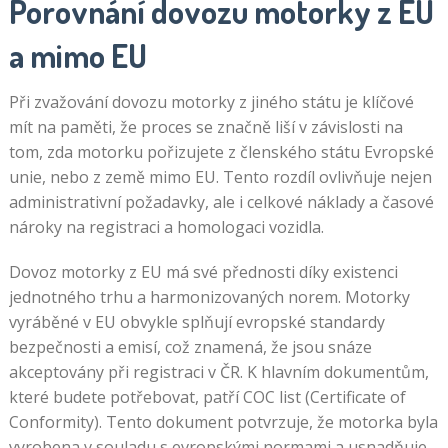
Porovnání dovozu motorky z EU
a mimo EU
Při zvažování dovozu motorky z jiného státu je klíčové
mít na paměti, že proces se značně liší v závislosti na
tom, zda motorku pořizujete z členského státu Evropské
unie, nebo z země mimo EU. Tento rozdíl ovlivňuje nejen
administrativní požadavky, ale i celkové náklady a časové
nároky na registraci a homologaci vozidla.
Dovoz motorky z EU má své přednosti díky existenci
jednotného trhu a harmonizovaných norem. Motorky
vyráběné v EU obvykle splňují evropské standardy
bezpečnosti a emisí, což znamená, že jsou snáze
akceptovány při registraci v ČR. K hlavním dokumentům,
které budete potřebovat, patří COC list (Certificate of
Conformity). Tento dokument potvrzuje, že motorka byla
vyrobena v souladu s evropskými normami a usnadňuje