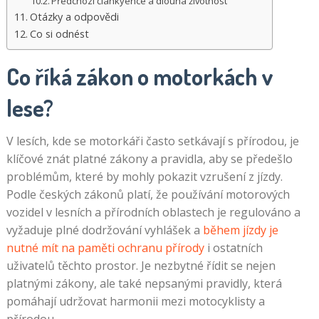
Předchozí článkyence a dlouhá životnost
Otázky a odpovědi
Co si odnést
Co říká zákon o motorkách v
lese?
V lesích, kde se motorkáři často setkávají s přírodou, je
klíčové znát platné zákony a pravidla, aby se předešlo
problémům, které by mohly pokazit vzrušení z jízdy.
Podle českých zákonů platí, že používání motorových
vozidel v lesních a přírodních oblastech je regulováno a
vyžaduje plné dodržování vyhlášek a
během jízdy je
nutné mít na paměti ochranu přírody
i ostatních
uživatelů těchto prostor. Je nezbytné řídit se nejen
platnými zákony, ale také nepsanými pravidly, která
pomáhají udržovat harmonii mezi motocyklisty a
přírodou.