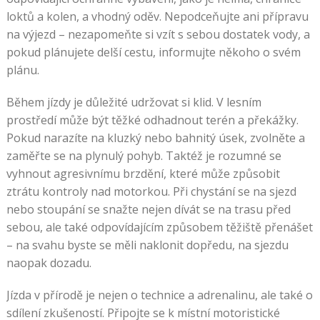
loktů a kolen, a vhodný oděv. Nepodceňujte ani přípravu
na výjezd – nezapomeňte si vzít s sebou dostatek vody, a
pokud plánujete delší cestu, informujte někoho o svém
plánu.
Během jízdy je důležité udržovat si klid. V lesním
prostředí může být těžké odhadnout terén a překážky.
Pokud narazíte na kluzký nebo bahnitý úsek, zvolněte a
zaměřte se na plynulý pohyb. Taktéž je rozumné se
vyhnout agresivnímu brzdění, které může způsobit
ztrátu kontroly nad motorkou. Při chystání se na sjezd
nebo stoupání se snažte nejen dívát se na trasu před
sebou, ale také odpovídajícím způsobem těžiště přenášet
– na svahu byste se měli naklonit dopředu, na sjezdu
naopak dozadu.
Jízda v přírodě je nejen o technice a adrenalinu, ale také o
sdílení zkušeností. Připojte se k místní motoristické