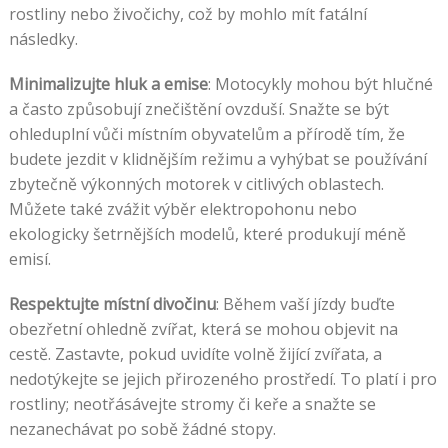
rostliny nebo živočichy, což by mohlo mít fatální
následky.
Minimalizujte hluk a emise
: Motocykly mohou být hlučné
a často způsobují znečištění ovzduší. Snažte se být
ohleduplní vůči místním obyvatelům a přírodě tím, že
budete jezdit v klidnějším režimu a vyhýbat se používání
zbytečně výkonných motorek v citlivých oblastech.
Můžete také zvážit výběr elektropohonu nebo
ekologicky šetrnějších modelů, které produkují méně
emisí.
Respektujte místní divočinu
: Během vaší jízdy buďte
obezřetní ohledně zvířat, která se mohou objevit na
cestě. Zastavte, pokud uvidíte volně žijící zvířata, a
nedotýkejte se jejich přirozeného prostředí. To platí i pro
rostliny; neotřásávejte stromy či keře a snažte se
nezanechávat po sobě žádné stopy.