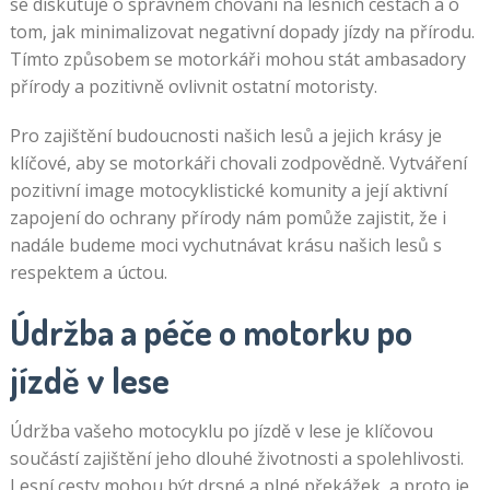
se diskutuje o správném chování na lesních cestách a o
tom, jak minimalizovat negativní dopady jízdy na přírodu.
Tímto způsobem se motorkáři mohou stát ambasadory
přírody a pozitivně ovlivnit ostatní motoristy.
Pro zajištění budoucnosti našich lesů a jejich krásy je
klíčové, aby se motorkáři chovali zodpovědně. Vytváření
pozitivní image motocyklistické komunity a její aktivní
zapojení do ochrany přírody nám pomůže zajistit, že i
nadále budeme moci vychutnávat krásu našich lesů s
respektem a úctou.
Údržba a péče o motorku po
jízdě v lese
Údržba vašeho motocyklu po jízdě v lese je klíčovou
součástí zajištění jeho dlouhé životnosti a spolehlivosti.
Lesní cesty mohou být drsné a plné překážek, a proto je