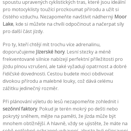
spoustu upravených cyklistických tras, které jsou ideální
pro motocyklisty toužící prozkoumat přírodu a užít si
čistého vzduchu. Nezapomeňte navštívit nádherný
Moor
Lake
, kde si můžete na chvíli odpočinout a načerpat síly
pro další část jízdy.
Pro ty, kteří chtějí mít trochu více adrenalinu,
doporučujeme
Jizerské hory
. Lesní stezky a méně
frekventované silnice nabízejí perfektní příležitosti pro
jízdu plnou vzrušení, ale také vyžadují opatrnost a dobré
řidičské dovednosti. Cestou budete moci obdivovat
divokou přírodu a malebné louky, což dává celému
zážitku jedinečný rozměr.
Při plánování výletu do lesů nezapomeňte zohlednit i
sezónní faktory
. Pokud je terén mokrý po dešti nebo
pokrytý sněhem, mějte na paměti, že jízda může být
mnohem obtížnější. A hlavně, vždy se ujistěte, že máte na
sobě potřebné ochranné vybavení, abyste byli připraveni