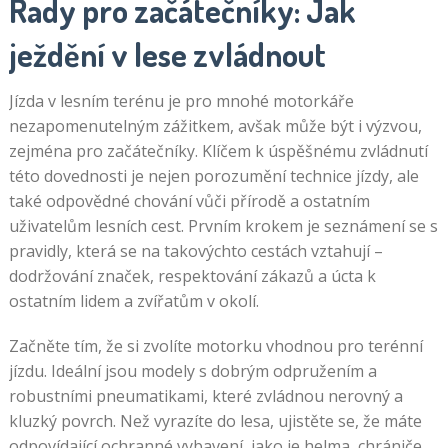
Rady pro začátečníky: Jak
ježdění v lese zvládnout
Jízda v lesním terénu je pro mnohé motorkáře
nezapomenutelným zážitkem, avšak může být i výzvou,
zejména pro začátečníky. Klíčem k úspěšnému zvládnutí
této dovednosti je nejen porozumění technice jízdy, ale
také odpovědné chování vůči přírodě a ostatním
uživatelům lesních cest. Prvním krokem je seznámení se s
pravidly, která se na takovýchto cestách vztahují –
dodržování značek, respektování zákazů a úcta k
ostatním lidem a zvířatům v okolí.
Začněte tím, že si zvolíte motorku vhodnou pro terénní
jízdu. Ideální jsou modely s dobrým odpružením a
robustními pneumatikami, které zvládnou nerovný a
kluzký povrch. Než vyrazíte do lesa, ujistěte se, že máte
odpovídající ochranné vybavení, jako je helma, chrániče