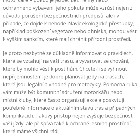
motorkáře – pokud je jezdec bez helmy nebo
ochranného vybavení, jeho pokuta může vzrůst nejen z
důvodu porušení bezpečnostních předpisů, ale i v
případě, že dojde k nehodě. Navíc ekologické přestupky,
například poškození vegetace nebo ohniska, mohou vést
k vyšším sankcím, které mají chránit přírodní prostředí.
Je proto nezbytné se důkladně informovat o pravidlech,
která se vztahují na vaši trasu, a vyvarovat se chování,
které by mohlo vést k postihům. Chcete-li se vyhnout
nepříjemnostem, je dobré plánovat jízdy na trasách,
které jsou legální a vhodné pro motocykly. Pomocná ruka
vám může být komunitní sdružení motorkářů nebo
místní kluby, které často organizují akce a poskytují
potřebné informace o aktuálním stavu tras a případných
komplikacích. Takový přístup nejen zvyšuje bezpečnost
vaší jízdy, ale přispívá také k ochraně lesního prostředí,
které máme všichni rádi.