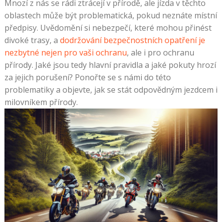
Mnozí z nás se rádi ztrácejí v přírodě, ale jízda v těchto
oblastech může být problematická, pokud neznáte místní
předpisy. Uvědomění si nebezpečí, které mohou přinést
divoké trasy, a
dodržování bezpečnostních opatření je
nezbytné nejen pro vaši ochranu
, ale i pro ochranu
přírody. Jaké jsou tedy hlavní pravidla a jaké pokuty hrozí
za jejich porušení? Ponořte se s námi do této
problematiky a objevte, jak se stát odpovědným jezdcem i
milovníkem přírody.