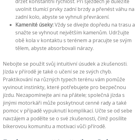
držet konstantní rychlost. Při sjezdech je důležité
uvolnit tlumící prvky zadní brzdy a přenést váhu na
zadní kolo, abyste se vyhnuli převrácení.
Kamenité úseky:
Vždy se dívejte dopředu na trasu a
snažte se vyhnout největším kamenům. Udržujte
obě kola v kontaktu s terénem a pracujte se svým
tělem, abyste absorbovali nárazy.
Nebojte se použít svůj intuitivní úsudek a zkušenosti.
Jízda v přírodě je také o učení se ze svých chyb.
Praktikování na různých typech terénu vám pomůže
vyvinout instinkty, které potřebujete pro bezpečnou
jízdu. Nezapomínejte ani na přátele; společná jízda s
jinými motorkáři může poskytnout cenné rady a také
pomoc v případě vypuknutí komplikací. Učte se od sebe
navzájem a podělte se o své zkušenosti, čímž posílíte
bikerovou komunitu a motivaci vůči přírodě.