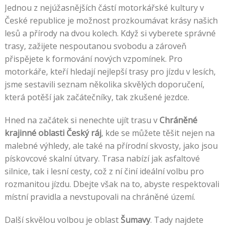
Jednou z nejúžasnějších částí motorkářské kultury v
České republice je možnost prozkoumávat krásy našich
lesů a přírody na dvou kolech. Když si vyberete správné
trasy, zažijete nespoutanou svobodu a zároveň
přispějete k formování nových vzpomínek. Pro
motorkáře, kteří hledají nejlepší trasy pro jízdu v lesích,
jsme sestavili seznam několika skvělých doporučení,
která potěší jak začátečníky, tak zkušené jezdce.
Hned na začátek si nenechte ujít trasu v
Chráněné
krajinné oblasti Český ráj
, kde se můžete těšit nejen na
malebné výhledy, ale také na přírodní skvosty, jako jsou
pískovcové skalní útvary. Trasa nabízí jak asfaltové
silnice, tak i lesní cesty, což z ní činí ideální volbu pro
rozmanitou jízdu. Dbejte však na to, abyste respektovali
místní pravidla a nevstupovali na chráněné území.
Další skvělou volbou je oblast
Šumavy
. Tady najdete