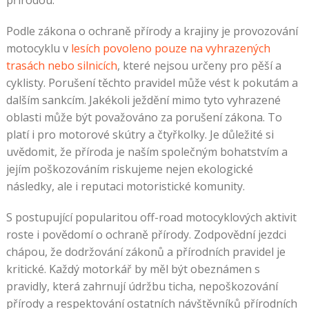
Podle zákona o ochraně přírody a krajiny je provozování
motocyklu v
lesích povoleno pouze na vyhrazených
trasách nebo silnicích
, které nejsou určeny pro pěší a
cyklisty. Porušení těchto pravidel může vést k pokutám a
dalším sankcím. Jakékoli ježdění mimo tyto vyhrazené
oblasti může být považováno za porušení zákona. To
platí i pro motorové skútry a čtyřkolky. Je důležité si
uvědomit, že příroda je naším společným bohatstvím a
jejím poškozováním riskujeme nejen ekologické
následky, ale i reputaci motoristické komunity.
S postupující popularitou off-road motocyklových aktivit
roste i povědomí o ochraně přírody. Zodpovědní jezdci
chápou, že dodržování zákonů a přírodních pravidel je
kritické. Každý motorkář by měl být obeznámen s
pravidly, která zahrnují údržbu ticha, nepoškozování
přírody a respektování ostatních návštěvníků přírodních