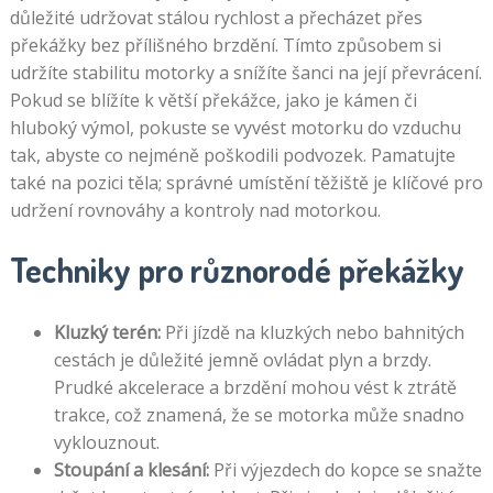
důležité udržovat stálou rychlost a přecházet přes
překážky bez přílišného brzdění. Tímto způsobem si
udržíte stabilitu motorky a snížíte šanci na její převrácení.
Pokud se blížíte k větší překážce, jako je kámen či
hluboký výmol, pokuste se vyvést motorku do vzduchu
tak, abyste co nejméně poškodili podvozek. Pamatujte
také na pozici těla; správné umístění těžiště je klíčové pro
udržení rovnováhy a kontroly nad motorkou.
Techniky pro různorodé překážky
Kluzký terén:
Při jízdě na kluzkých nebo bahnitých
cestách je důležité jemně ovládat plyn a brzdy.
Prudké akcelerace a brzdění mohou vést k ztrátě
trakce, což znamená, že se motorka může snadno
vyklouznout.
Stoupání a klesání:
Při výjezdech do kopce se snažte