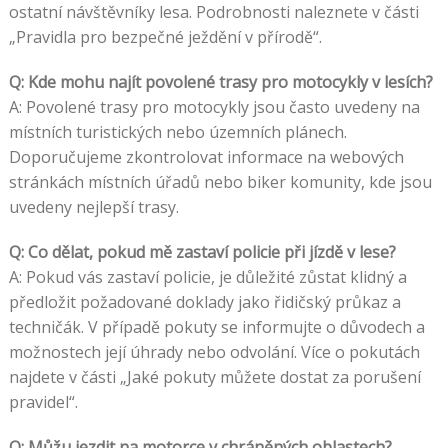
ostatní návštěvníky lesa. Podrobnosti naleznete v části
„Pravidla pro bezpečné ježdění v přírodě“.
Q: Kde mohu najít povolené trasy pro motocykly v lesích?
A: Povolené trasy pro motocykly jsou často uvedeny na
místních turistických nebo územních plánech.
Doporučujeme zkontrolovat informace na webových
stránkách místních úřadů nebo biker komunity, kde jsou
uvedeny nejlepší trasy.
Q: Co dělat, pokud mě zastaví policie při jízdě v lese?
A: Pokud vás zastaví policie, je důležité zůstat klidný a
předložit požadované doklady jako řidičský průkaz a
techničák. V případě pokuty se informujte o důvodech a
možnostech její úhrady nebo odvolání. Více o pokutách
najdete v části „Jaké pokuty můžete dostat za porušení
pravidel“.
Q: Můžu jezdit na motorce v chráněných oblastech?