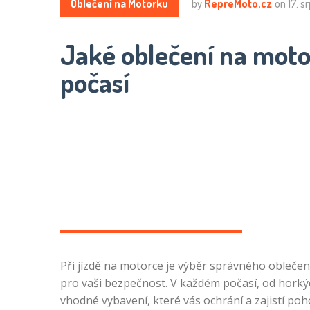
Oblečení na Motorku
by
RepreMoto.cz
on
17. 
Jaké oblečení na mot
počasí
Při jízdě na motorce je výběr správného oblečení
pro vaši bezpečnost. V každém počasí, od horkých
vhodné vybavení, které vás ochrání a zajistí poh