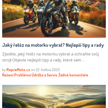
Jaký řetěz na motorku vybrat? Nejlepší tipy a rady
Zjistěte, jaký řetěz na motorku vybrat a ochraňte svůj
stroj! Objevte nejlepší tipy a rady, které vám …
by
RepreMoto.cz
on
22. května 2025
Řešení Problémů
Údržba a Servis
Žádné komentáře