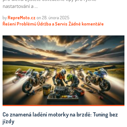
nastartování a …
by
RepreMoto.cz
on
28. února 2025
Řešení Problémů
Údržba a Servis
Žádné komentáře
Co znamená ladění motorky na brzdě: Tuning bez
jízdy