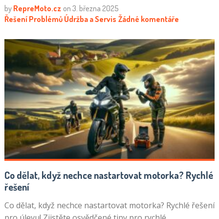
by
RepreMoto.cz
on
3. března 2025
Řešení Problémů
Údržba a Servis
Žádné komentáře
Co dělat, když nechce nastartovat motorka? Rychlé
řešení
Co dělat, když nechce nastartovat motorka? Rychlé řešení
pro úlevu! Zjistěte osvědčené tipy pro rychlé