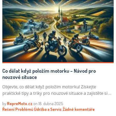
Co dělat když položím motorku – Návod pro
nouzové situace
Objevte, co dělat když položím motorku! Získejte
praktické tipy a triky pro nouzové situace a zajistěte si …
by
RepreMoto.cz
on
18. dubna 2025
Řešení Problémů
Údržba a Servis
Žádné komentáře