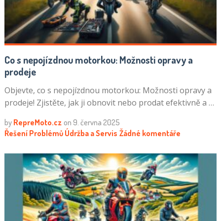
Co s nepojízdnou motorkou: Možnosti opravy a
prodeje
Objevte, co s nepojízdnou motorkou: Možnosti opravy a
prodeje! Zjistěte, jak ji obnovit nebo prodat efektivně a …
by
RepreMoto.cz
on
9. června 2025
Řešení Problémů
Údržba a Servis
Žádné komentáře