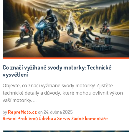
Co značí vyžíhané svody motorky: Technické
vysvětlení
Objevte, co značí vyžíhané svody motorky! Zjistěte
technické detaily a důvody, které mohou ovlivnit výkon
vaší motorky. …
by
RepreMoto.cz
on
24. dubna 2025
Řešení Problémů
Údržba a Servis
Žádné komentáře