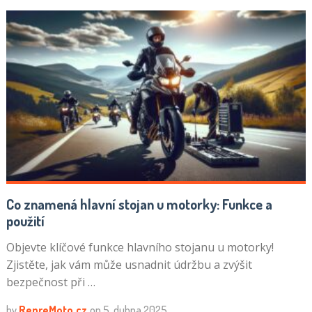
Co znamená hlavní stojan u motorky: Funkce a
použití
Objevte klíčové funkce hlavního stojanu u motorky!
Zjistěte, jak vám může usnadnit údržbu a zvýšit
bezpečnost při …
by
RepreMoto.cz
on
5. dubna 2025