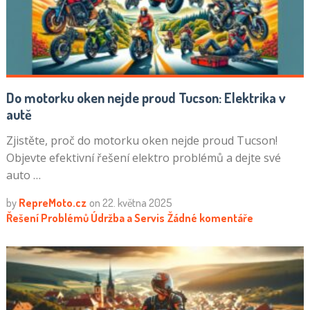
Do motorku oken nejde proud Tucson: Elektrika v
autě
Zjistěte, proč do motorku oken nejde proud Tucson!
Objevte efektivní řešení elektro problémů a dejte své
auto …
by
RepreMoto.cz
on
22. května 2025
Řešení Problémů
Údržba a Servis
Žádné komentáře