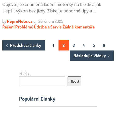
Objevte, co znamená ladění motorky na brzdě a jak
zlepšit výkon bez jízdy. Získejte odborné tipy a …
by
RepreMoto.cz
on
28. února 2025
Řešení Problémů
Údržba a Servis
Žádné komentáře
Stránkování
Předchozí články
1
2
3
4
5
6
příspěvků
Následující články
Hledat
Hledat
Populární Články