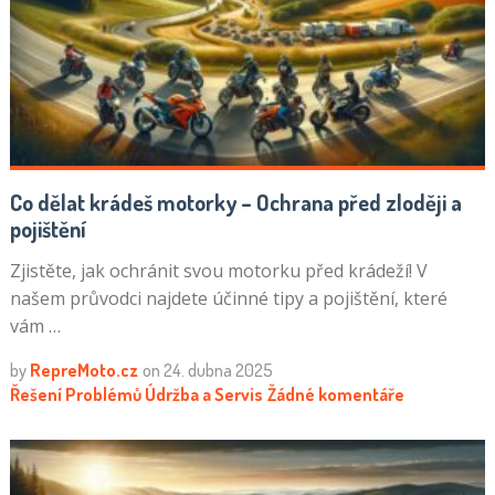
Co dělat krádeš motorky – Ochrana před zloději a
pojištění
Zjistěte, jak ochránit svou motorku před krádeží! V
našem průvodci najdete účinné tipy a pojištění, které
vám …
by
RepreMoto.cz
on
24. dubna 2025
Řešení Problémů
Údržba a Servis
Žádné komentáře