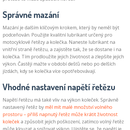
Správné mazání
Mazání je dalším klíčovým krokem, který by neměl být
podceňován. Použijte kvalitní lubrikant určený pro
motocyklové řetězy a kolečka. Naneste lubrikant na
vnitřní straně řetězu, a zajistěte tak, že se dostane i na
kolečka. Tím prodloužíte jejich životnost a zlepšíte jejich
výkon. Častěji mažte v období dešťů nebo po delších
jízdách, kdy se kolečka více opotřebovávají.
Vhodné nastavení napětí řetězu
Napětí řetězu má také vliv na výkon koleček. Správně
nastavený řetěz by
měl mít malé množství volného
prostoru – příliš napnutý řetěz může krátit životnost
koleček
a způsobit jejich poškození, zatímco volný řetěz
může klouzat a snižovat výkon. Ujistěte se, že napětí je