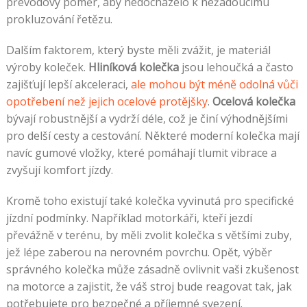
převodový poměr, aby nedocházelo k nežádoucímu
prokluzování řetězu.
Dalším faktorem, který byste měli zvážit, je materiál
výroby koleček.
Hliníková kolečka
jsou lehoučká a často
zajišťují lepší akceleraci,
ale mohou být méně odolná vůči
opotřebení než jejich ocelové protějšky
.
Ocelová kolečka
bývají robustnější a vydrží déle, což je činí výhodnějšími
pro delší cesty a cestování. Některé moderní kolečka mají
navíc gumové vložky, které pomáhají tlumit vibrace a
zvyšují komfort jízdy.
Kromě toho existují také kolečka vyvinutá pro specifické
jízdní podmínky. Například motorkáři, kteří jezdí
převážně v terénu, by měli zvolit kolečka s většími zuby,
jež lépe zaberou na nerovném povrchu. Opět, výběr
správného kolečka může zásadně ovlivnit vaši zkušenost
na motorce a zajistit, že váš stroj bude reagovat tak, jak
potřebujete pro bezpečné a příjemné svezení.