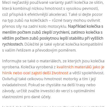
Mezi nejčastěji používané varianty patří kolečka ze slitin,
která kombinují nízkou hmotnost s vysokou pevností,
což přispívá k efektivnější akceleraci. Také si dejte pozor
na typ zubů na kolečkách – různé tvary mohou ovlivnit
přenos síly na zadní kolo motocyklu.
Například kolečka s
menším počtem zubů zlepší zrychlení, zatímco kolečka s
větším počtem zubů poskytnou lepší stabilitu při vyšších
rychlostech.
Důležité je také vybrat kolečka kompatibilní
s vaším řetězem a převodovým poměrem.
Informujte se také o materiálech, ze kterých jsou kolečka
vyrobena. Kolečka vyrobená z
kvalitních materiálů jako je
hliník nebo ocel zajistí delší životnost
a větší spolehlivost.
Ovlivňují také celkovou hmotnost motorky a tím i její
ovladatelnost. Pokud se chystáte na delší trasy nebo
závody, určitě zvažte investici do verzí s optimálními
vlastnostmi pro dané účely.