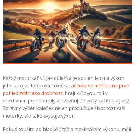
Každý motorkář ví, jak důležitá je spolehlivost a výkon
jeho stroje. Řetězová kolečka,
ačkoliv se mohou na první
pohled zdát jako drobnost
, hrají klíčovou roli v
efektivním přenosu síly a ovlivňují celkový zážitek z jízdy.
Správný výběr koleček nejen prodlužuje životnost vaší
motorky, ale také zvyšuje výkon.
Pokud toužíte po hladké jízdě a maximálním výkonu, měli