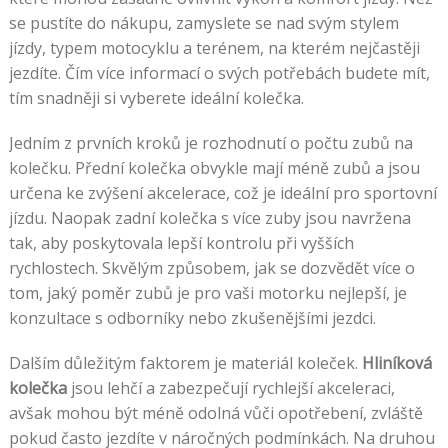
se pustíte do nákupu, zamyslete se nad svým stylem
jízdy, typem motocyklu a terénem, na kterém nejčastěji
jezdíte. Čím více informací o svých potřebách budete mít,
tím snadněji si vyberete ideální kolečka.
Jedním z prvních kroků je rozhodnutí o počtu zubů na
kolečku. Přední kolečka obvykle mají méně zubů a jsou
určena ke zvýšení akcelerace, což je ideální pro sportovní
jízdu. Naopak zadní kolečka s více zuby jsou navržena
tak, aby poskytovala lepší kontrolu při vyšších
rychlostech. Skvělým způsobem, jak se dozvědět více o
tom, jaký poměr zubů je pro vaši motorku nejlepší, je
konzultace s odborníky nebo zkušenějšími jezdci.
Dalším důležitým faktorem je materiál koleček.
Hliníková
kolečka
jsou lehčí a zabezpečují rychlejší akceleraci,
avšak mohou být méně odolná vůči opotřebení, zvláště
pokud často jezdíte v náročných podmínkách. Na druhou