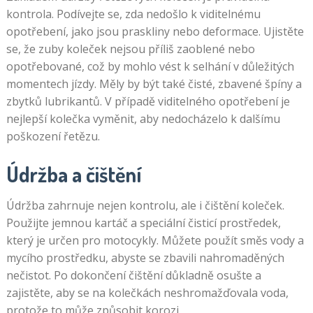
kontrola. Podívejte se, zda nedošlo k viditelnému
opotřebení, jako jsou praskliny nebo deformace. Ujistěte
se, že zuby koleček nejsou příliš zaoblené nebo
opotřebované, což by mohlo vést k selhání v důležitých
momentech jízdy. Měly by být také čisté, zbavené špíny a
zbytků lubrikantů. V případě viditelného opotřebení je
nejlepší kolečka vyměnit, aby nedocházelo k dalšímu
poškození řetězu.
Údržba a čištění
Údržba zahrnuje nejen kontrolu, ale i čištění koleček.
Použijte jemnou kartáč a speciální čisticí prostředek,
který je určen pro motocykly. Můžete použít směs vody a
mycího prostředku, abyste se zbavili nahromaděných
nečistot. Po dokončení čištění důkladně osušte a
zajistěte, aby se na kolečkách neshromažďovala voda,
protože to může způsobit korozi.