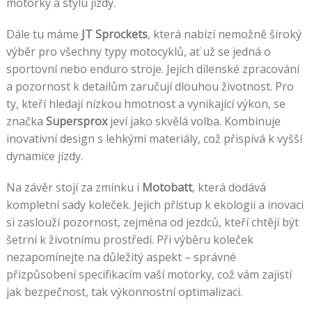
motorky a stylu jízdy.
Dále tu máme
JT Sprockets
, která nabízí nemožně široký
výběr pro všechny typy motocyklů, ať už se jedná o
sportovní nebo enduro stroje. Jejich dílenské zpracování
a pozornost k detailům zaručují dlouhou životnost. Pro
ty, kteří hledají nízkou hmotnost a vynikající výkon, se
značka
Supersprox
jeví jako skvělá volba. Kombinuje
inovativní design s lehkými materiály, což přispívá k vyšší
dynamice jízdy.
Na závěr stojí za zmínku i
Motobatt
, která dodává
kompletní sady koleček. Jejich přístup k ekologii a inovaci
si zaslouží pozornost, zejména od jezdců, kteří chtějí být
šetrní k životnímu prostředí. Při výběru koleček
nezapomínejte na důležitý aspekt – správné
přizpůsobení specifikacím vaší motorky, což vám zajistí
jak bezpečnost, tak výkonnostní optimalizaci.