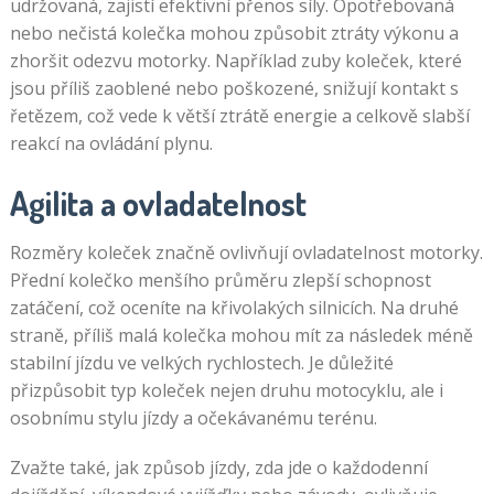
udržovaná, zajistí efektivní přenos síly. Opotřebovaná
nebo nečistá kolečka mohou způsobit ztráty výkonu a
zhoršit odezvu motorky. Například zuby koleček, které
jsou příliš zaoblené nebo poškozené, snižují kontakt s
řetězem, což vede k větší ztrátě energie a celkově slabší
reakcí na ovládání plynu.
Agilita a ovladatelnost
Rozměry koleček značně ovlivňují ovladatelnost motorky.
Přední kolečko menšího průměru zlepší schopnost
zatáčení, což oceníte na křivolakých silnicích. Na druhé
straně, příliš malá kolečka mohou mít za následek méně
stabilní jízdu ve velkých rychlostech. Je důležité
přizpůsobit typ koleček nejen druhu motocyklu, ale i
osobnímu stylu jízdy a očekávanému terénu.
Zvažte také, jak způsob jízdy, zda jde o každodenní