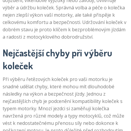
dojíždění, víkendové vyjížďky nebo závody, ovlivňuje
výběr a údržbu koleček. Správná volba a péče o kolečka
nejen zlepší výkon vaší motorky, ale také přispěje k
celkovému komfortu a bezpečnosti. Udržování koleček v
dobrém stavu je proto klíčem k bezproblémovým jízdám
a radosti z motocyklového dobrodružství.
Nejčastější chyby při výběru
koleček
Při výběru řetězových koleček pro vaši motorku je
snadné udělat chyby, které mohou mít dlouhodobé
následky na výkon a bezpečnost jízdy. Jednou z
nejčastějších chyb je podcenění kompatibility koleček s
typem motorky. Mnozí jezdci si zaměňují kolečka
navržená pro různé modely a typy motocyklů, což může
vést k nedostatečnému přenosu síly nebo dokonce k
poškození motoru. Je proto důležité před rozhodnutím