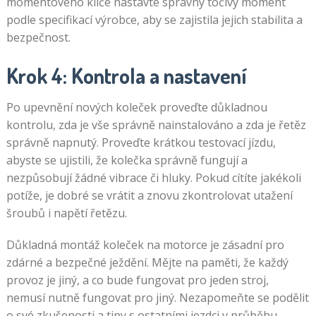
momentového klíče nastavte správný točivý moment
podle specifikací výrobce, aby se zajistila jejich stabilita a
bezpečnost.
Krok 4: Kontrola a nastavení
Po upevnění nových koleček proveďte důkladnou
kontrolu, zda je vše správně nainstalováno a zda je řetěz
správně napnutý. Proveďte krátkou testovací jízdu,
abyste se ujistili, že kolečka správně fungují a
nezpůsobují žádné vibrace či hluky. Pokud cítíte jakékoli
potíže, je dobré se vrátit a znovu zkontrolovat utažení
šroubů i napětí řetězu.
Důkladná montáž koleček na motorce je zásadní pro
zdárné a bezpečné ježdění. Mějte na paměti, že každý
provoz je jiný, a co bude fungovat pro jeden stroj,
nemusí nutně fungovat pro jiný. Nezapomeňte se podělit
o své zkušenosti a tipy s ostatními jezdci v průběhu