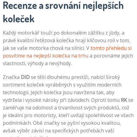
Recenze a srovnání nejlepších
koleček
Každý motorkář touží po dokonalém zážitku z jízdy, a
právě kvalitní řetězová kolečka hrají klíčovou roli v tom,
jak se vaše motorka chová na silnici. V
tomto přehledu si
posvítíme na nejlepší kolečka na trhu
a porovnáme jejich
vlastnosti, výhody a nevýhody.
Značka
DID
se těší dlouhému prestiži, nabízí široký
sortiment koleček vyráběných s využitím moderních
technologií. Jejich kolečka jsou navržena tak, aby
vydržela i vysoké nároky při závodech. Oproti tomu
RK
se
zaměřuje na odolnost a trvanlivost svých produktů, což
je ideální pro motoristy, kteří uvítají spolehlivost ve všech
podmínkách. Obě značky se pyšní vysokou kvalitou,
avšak výběr závisí na specifických potřebách vaší