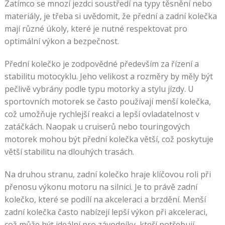
Zatímco se mnozí jezdci soustředí na typy těsnění nebo
materiály, je třeba si uvědomit, že přední a zadní kolečka
mají různé úkoly, které je nutné respektovat pro
optimální výkon a bezpečnost.
Přední kolečko je zodpovědné především za řízení a
stabilitu motocyklu. Jeho velikost a rozměry by měly být
pečlivě vybrány podle typu motorky a stylu jízdy. U
sportovních motorek se často používají menší kolečka,
což umožňuje rychlejší reakci a lepší ovladatelnost v
zatáčkách. Naopak u cruiserů nebo touringových
motorek mohou být přední kolečka větší, což poskytuje
větší stabilitu na dlouhých trasách.
Na druhou stranu, zadní kolečko hraje klíčovou roli při
přenosu výkonu motoru na silnici. Je to právě zadní
kolečko, které se podílí na akceleraci a brzdění. Menší
zadní kolečka často nabízejí lepší výkon při akceleraci,
což může být ideální pro závodníky, kteří potřebují