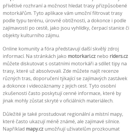
přívětivé rozhraní a možnost hledat trasy přizpůsobené
motorkářům. Tyto aplikace vám umožní filtrovat trasy
podle typu terénu, úrovně obtížnosti, a dokonce i podle
zajímavostí po cestě, jako jsou vyhlídky, čerpací stanice či
objekty kulturního zájmu.
Online komunity a fóra představují další skvělý zdroj
informací. Na stránkách jako
motorkari.cz
nebo
riders.cz
můžete diskutovat s ostatními motorkáři a sdílet tipy na
trasy, které už absolvovali. Zde můžete najít recenze
různých tras, doporučení týkající se zajímavých zastávek
a dokonce i videozáznamy z jejich cest. Tyto osobní
zkušenosti často poskytují cenné informace, které by
jinak mohly zůstat skryté v oficiálních materiálech.
Důležité je také prostudovat regionální a místní mapy,
které často ukazují méně známé, ale zajímavé silnice.
Například
mapy.cz
umožňují uživatelům prozkoumat