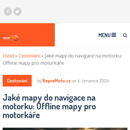
MENU
Úvod
»
Cestování
»
Jaké mapy do navigace na motorku:
Offline mapy pro motorkáře
Cestování
by
RepreMoto.cz
on
4. července 2024
Jaké mapy do navigace na
motorku: Offline mapy pro
motorkáře