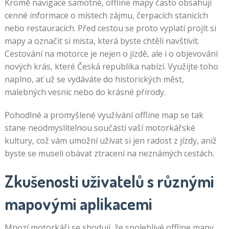
Kromě navigace samotné, offline mapy často obsahují
cenné informace o místech zájmu, čerpacích stanicích
nebo restauracích. Před cestou se proto vyplatí projít si
mapy a označit si místa, která byste chtěli navštívit.
Cestování na motorce je nejen o jízdě, ale i o objevování
nových krás, které Česká republika nabízí. Využijte toho
naplno, ať už se vydáváte do historických měst,
malebných vesnic nebo do krásné přírody.
Pohodlné a promyšlené využívání offline map se tak
stane neodmyslitelnou součástí vaší motorkářské
kultury, což vám umožní užívat si jen radost z jízdy, aniž
byste se museli obávat ztracení na neznámých cestách.
Zkušenosti uživatelů s různými
mapovými aplikacemi
Mnozí motorkáři se shodují, že spolehlivé offline mapy