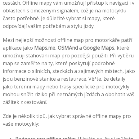
cestách. Offline mapy vám umožňují přístup k navigaci i v
oblastech s omezeným signálem, což je na motocyklu
často potřebné. Je důležité vybrat si mapy, které
odpovídají vašim potřebám a stylu jízdy.
Mezi nejlepší možnosti offline map pro motorkáře patří
aplikace jako
Maps.me
,
OSMAnd
a
Google Maps
, které
umožňují stahování map pro pozdější použití. Při výběru
map se zaměřte na ty, které poskytují podrobné
informace o silnicích, stezkách a zajímavých místech, jako
jsou benzinové stanice a restaurace. Věřte, že detaily
jako terénní mapy nebo trasy specifické pro motocykly
mohou snížit riziko při neznámých jízdách a obohatit váš
zážitek z cestování.
Zde je několik tipů, jak vybrat správné offline mapy pro
vaše motocykly:
Podpora pro offline režim:
Ujistěte se, že si můžete