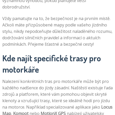
významnou výhodou, pokud plánujete větší
dobrodružství.
Vždy pamatujte na to, že bezpečnost je na prvním místě.
Ačkoli máte přizpůsobené mapy podle vašeho jízdního
stylu, nikdy nepodceňujte důležitost naladěného rozumu,
dodržování silničních pravidel a informací o aktuích
podmínkách. Přejeme šťastné a bezpečné cesty!
Kde najít specifické trasy pro
motorkáře
Nalezení konkrétních tras pro motorkáře může být pro
každého nadšence do jízdy zásadní. Naštěstí existuje řada
zdrojů a platforem, které vám pomohou objevit skryté
klenoty a vzrušující trasy, které se ideálně hodí pro jízdu
na motorce. Například specializované aplikace jako
Locus
Map
,
Komoot
nebo
MotionX GPS
nabízejí uživatelsky