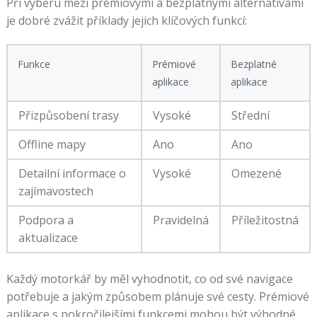
Při výběru mezi prémiovými a bezplatnými alternativami
je dobré zvážit příklady jejich klíčových funkcí:
Funkce
Prémiové
Bezplatné
aplikace
aplikace
Přizpůsobení trasy
Vysoké
Střední
Offline mapy
Ano
Ano
Detailní informace o
Vysoké
Omezené
zajímavostech
Podpora a
Pravidelná
Příležitostná
aktualizace
Každý motorkář by měl vyhodnotit, co od své navigace
potřebuje a jakým způsobem plánuje své cesty. Prémiové
aplikace s pokročilejšími funkcemi mohou být výhodné