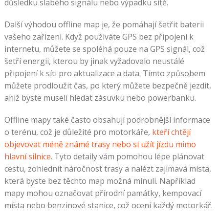
důsledku slabého signálu nebo výpadku sítě.
Další výhodou offline map je, že pomáhají šetřit baterii
vašeho zařízení. Když používáte GPS bez připojení k
internetu, můžete se spoléhá pouze na GPS signál, což
šetří energii, kterou by jinak vyžadovalo neustálé
připojení k síti pro aktualizace a data. Tímto způsobem
můžete prodloužit čas, po který můžete bezpečně jezdit,
aniž byste museli hledat zásuvku nebo powerbanku.
Offline mapy také často obsahují podrobnější informace
o terénu, což je důležité pro motorkáře,
kteří chtějí
objevovat méně známé trasy nebo si užít jízdu mimo
hlavní silnice
. Tyto detaily vám pomohou lépe plánovat
cestu, zohlednit náročnost trasy a nalézt zajímavá místa,
která byste bez těchto map možná minuli. Například
mapy mohou označovat přírodní památky, kempovací
místa nebo benzinové stanice, což ocení každý motorkář.