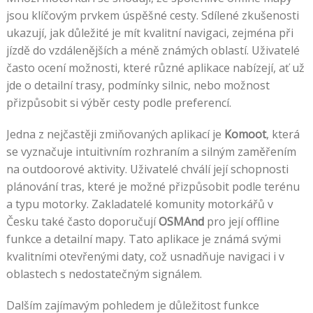
jsou klíčovým prvkem úspěšné cesty. Sdílené zkušenosti
ukazují, jak důležité je mít kvalitní navigaci, zejména při
jízdě do vzdálenějších a méně známých oblastí. Uživatelé
často ocení možnosti, které různé aplikace nabízejí, ať už
jde o detailní trasy, podmínky silnic, nebo možnost
přizpůsobit si výběr cesty podle preferencí.
Jedna z nejčastěji zmiňovaných aplikací je
Komoot
, která
se vyznačuje intuitivním rozhraním a silným zaměřením
na outdoorové aktivity. Uživatelé chválí její schopnosti
plánování tras, které je možné přizpůsobit podle terénu
a typu motorky. Zakladatelé komunity motorkářů v
Česku také často doporučují
OSMAnd
pro její offline
funkce a detailní mapy. Tato aplikace je známá svými
kvalitními otevřenými daty, což usnadňuje navigaci i v
oblastech s nedostatečným signálem.
Dalším zajímavým pohledem je důležitost funkce