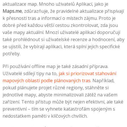
aktualizace map. Mnoho uživatelů Aplikací, jako je
Maps.me
, zdůrazňuje, že pravidelné aktualizace přispívají
k přesnosti tras a informací o místech zájmu. Proto je
dobré před každou větší cestou zkontrolovat, zda jsou
vaše mapy aktuální. Mnozí uživatelé aplikací doporučují
také prohlédnout si uživatelské recenze a hodnocení, aby
se ujistili, že vybírají aplikaci, která splní jejich specifické
potřeby.
Při používání offline map je také zásadní příprava.
Uživatelé sdílejí tipy na to,
jak si priorizovat stahování
mapových oblastí podle plánovaných tras
. Například,
pokud plánujete projet různé regiony, stáhněte si
jednotlivé mapy, abyste minimalizovali zátěž na vašem
zařízení. Tento přístup může být nejen efektivní, ale také
preventivní – tím se vyhnete katastrofám spojeným s
nedostatkem paměti v klíčových chvílích.