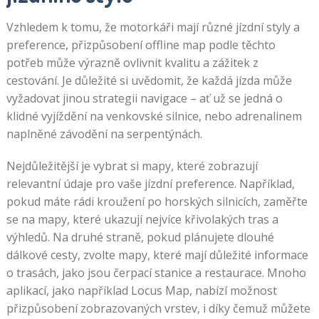
Vzhledem k tomu, že motorkáři mají různé jízdní styly a
preference, přizpůsobení offline map podle těchto
potřeb může výrazně ovlivnit kvalitu a zážitek z
cestování. Je důležité si uvědomit, že každá jízda může
vyžadovat jinou strategii navigace – ať už se jedná o
klidné vyjíždění na venkovské silnice, nebo adrenalinem
naplněné závodění na serpentýnách.
Nejdůležitější je vybrat si mapy, které zobrazují
relevantní údaje pro vaše jízdní preference. Například,
pokud máte rádi kroužení po horských silnicích, zaměřte
se na mapy, které ukazují nejvíce křivolakých tras a
výhledů. Na druhé straně, pokud plánujete dlouhé
dálkové cesty, zvolte mapy, které mají důležité informace
o trasách, jako jsou čerpací stanice a restaurace. Mnoho
aplikací, jako například Locus Map, nabízí možnost
přizpůsobení zobrazovaných vrstev, i díky čemuž můžete